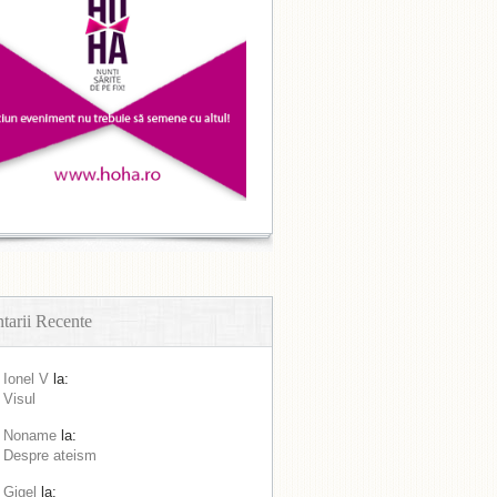
arii Recente
Ionel V
la:
Visul
Noname
la:
Despre ateism
Gigel
la: