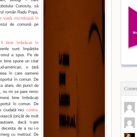
botului Curiosity, să
orul român Radu Popa,
 viață microbiană în
estul de comună pe
fi bine îmbrăcat în
erile sunt împărțite
 omul a spus. Pe de
m bine spune un citat
ud-american, o țară
ceea în care oamenii
nsportul în comun. De
a atare, din punct de
Coment
ei, nu mi se pare nimic
menii bine îmbrăcați
sportul în comun. De
e ciudată nici
contra-
oiască (oricât de mult
autoare, dacă n-are
t decența de a nu i-o
i merg cu metroul. De