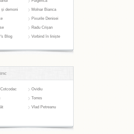
anul
Fulgerică
i și demoni
Molnar Bianca
ke
Pixurile Denisei
ase
Radu Crișan
r's Blog
Vorbind în liniște
tesc
 Cotcodac
Ovidiu
u
Torres
ât
Vlad Petreanu