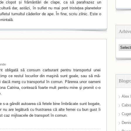
de clopot și frământări de clape, ca să parafrazez un
ltură dar, astăzi, în suflet nu mai port tristețea planetelor
fletul tumultul căderilor de ape. În fine, scriu zilnic. Este o
mintală.
Arhiv
Arhive
unde
nt obligată să consum carburant pentru transportul unei
timp ce restul locurilor din maşină sunt goale, sau să mă-
Blogro
i dacă merg cu transportul în comun. Părerea unor oameni
ona Catrina, contează foarte mult pentru mine şi promit c-o
e.
Alex 
 s-a gândit autoarea că fetele bine îmbrăcate sunt bogate,
Cabra
r nu are legătură cu frustrarea că alte femei cu bun gust îi
Cuget
est caz mijloacele de transport în comun.
Deni