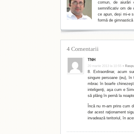
comun, de aiurări 
semnificativ om de cu
ce apun, deși mi-e su
formă de gimnastică 
4 Comentarii
TNH
-
20 martie 2013 la 10:55
Rasp
8. Extraordinar, acum su
singure persoane (eu), în 
mbrac în boarfe chinezeşt
inteligenţi, aşa cum e Sim
să plâng în pernă la noapt
Încă nu m-am prins cum de
dar acest raţionament sigu
invadează teritoriul, în ac