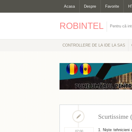
Acasa
Despre
Favorite
H
ROBINTEL
Pentru că int
CONTROLLERE DE LA IDE LA SAS
Scurtissime 
Niște tehnicieni
07:00