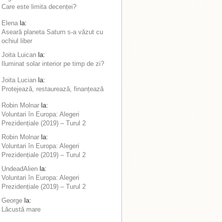
Care este limita decenței?
Elena
la:
Aseară planeta Saturn s-a văzut cu
ochiul liber
Joita Luican
la:
Iluminat solar interior pe timp de zi?
Joita Lucian
la:
Protejează, restaurează, finanțează
Robin Molnar
la:
Voluntari în Europa: Alegeri
Prezidențiale (2019) – Turul 2
Robin Molnar
la:
Voluntari în Europa: Alegeri
Prezidențiale (2019) – Turul 2
UndeadAlien
la:
Voluntari în Europa: Alegeri
Prezidențiale (2019) – Turul 2
George
la:
Lăcustă mare