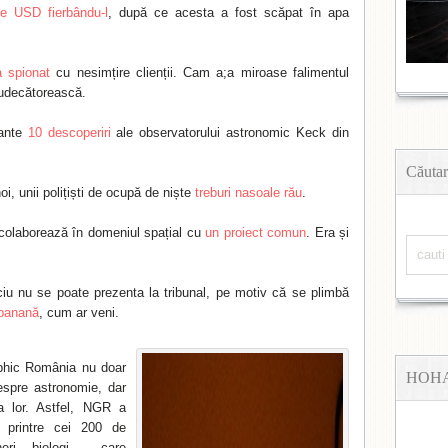
e USD fierbându-l
, după ce acesta a fost scăpat în apa
a spionat
cu nesimțire clienții. Cam a;a miroase falimentul
judecătorească.
tante
10 descoperiri
ale observatorului astronomic Keck din
Căutar
 noi, unii polițiști de ocupă de niște
treburi nasoale rău
.
colaborează în domeniul spațial cu
un proiect comun
. Era și
iciu nu se poate prezenta la tribunal, pe motiv că se plimbă
 banană
, cum ar veni.
phic România nu doar
HOH
despre astronomie, dar
ea lor. Astfel, NGR a
printre cei 200 de
ineri, biologi – care