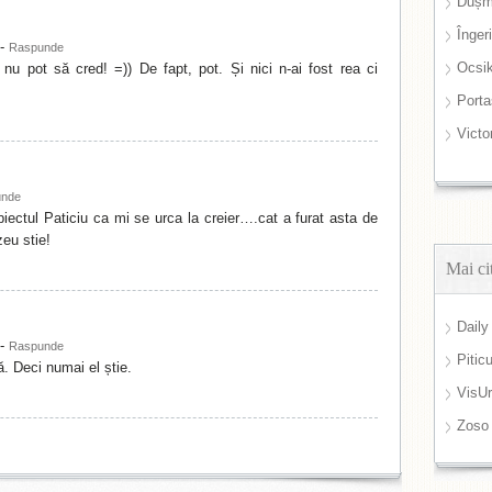
Dușm
Înger
-
Raspunde
Ocsi
 nu pot să cred! =)) De fapt, pot. Și nici n-ai fost rea ci
Port
Victo
unde
ectul Paticiu ca mi se urca la creier….cat a furat asta de
eu stie!
Mai ci
Daily
-
Raspunde
Pitic
 Deci numai el știe.
VisUr
Zoso