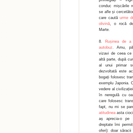
conduc mișcările ro
se afle și cercetăt
care caută
urme de
olivină
, o rocă d
Marte.
Rușinea de a 
autobuz
. Amu, păr
vizavi de ceea ce
altă parte, după cu
al unui primar s
dezvoltată este a
bogați folosesc tra
exemplu Japonia. C
vedere al civilizați
în neregulă cu oa
care folosesc tran
fapt, nu mi se par
atitudinea
asta cioci
aș aprecia-o pe 
dreptate îmi permi
oferi): doar săraci