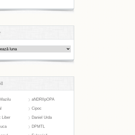
e
ll
Mazilu
aNDRIIpOPA
l
Cipoc
 Liber
Daniel Urda
suca
DPMTL