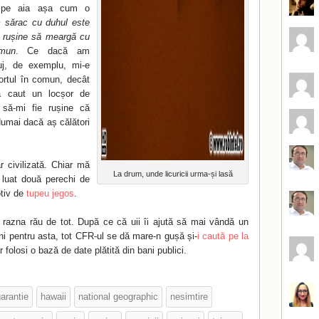
 pe aia așa cum o
 sărac cu duhul este
e rușine să meargă cu
omun
. Ce dacă am
uj, de exemplu, mi-e
ortul în comun, decât
 caut un locșor de
 să-mi fie rușine că
mai dacă aș călători
r civilizată. Chiar mă
La drum, unde licuricii urma-și lasă
 luat două perechi de
otiv de
tupeu jegos
.
 razna rău de tot. După ce că uii îi ajută să mai vândă un
ani pentru asta, tot CFR-ul se dă mare-n gușă și-
i caută pe la
 folosi o bază de date plătită din bani publici.
arantie
hawaii
national geographic
nesimtire