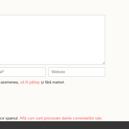
de asemenea,
să fii părtaș
și fără martori.
duce spamul.
Află cum sunt procesate datele comentariilor tale
.