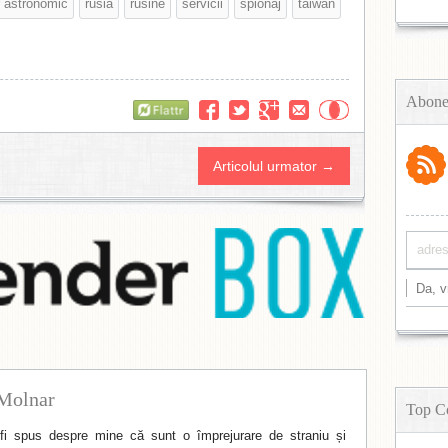
r astronomic
rusia
rusine
servicii
spionaj
taiwan
Abone
Flattr
Articolul urmator →
Molnar
Top C
i spus despre mine că sunt o împrejurare de straniu și