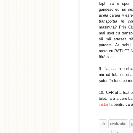
fapt, să o spun
gândesc eu:
un om
acela căruia îi est
transportul în c
mașinuță? Prin Cl
mai ușor cu transp
să mă stresez să
parcare. Ar trebui
merg cu RATUC? Nu
fără bilet.
Țara asta e chia
mir că fufa nu și-a
șuturi în fund pe m
CFR-ul a luat-o
bilet, fără a cere b
instanță
pentru că ar
cfr
civilizatie
g