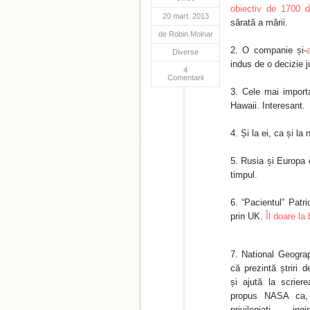
obiectiv de 1700 d
20 mart. 2013
sărată a mării.
de
Robin Molnar
O companie și-
Diverse
indus de o decizie 
4
Comentarii
Cele mai impor
Hawaii. Interesant.
Și la ei, ca și la
Rusia și Europa 
timpul.
“Pacientul” Patr
prin UK.
Îl doare la
National Geogra
că prezintă ștriri 
și ajută la scrier
propus NASA ca, 
privilegiați – ing