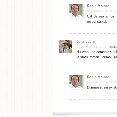
Robin Molnar
02 aprilie 2013 la 08:33
Cât de rea ai fost,
responsabilă.
Joita Lucian
-
21 martie 2013 la 11:04
Rasp
Nu vreau sa comentez subi
la statul roman…numai D-z
Robin Molnar
02 aprilie 2013 la 08:36
Dumnezeu nu există.