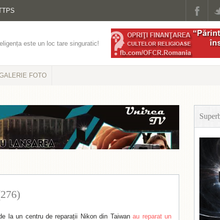
TTPS
eligența este un loc tare singuratic!
GALERIE FOTO
Super
(276)
 de la un centru de reparații Nikon din Taiwan
au reparat un