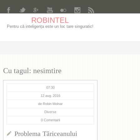
ROBINTEL
Pentru că inteligența este un loc tare singuratic!
Cu tagul: nesimtire
07:30
12 aug. 2016
de
Robin Molnar
Diverse
0
Comentarii
Problema Tăriceanului