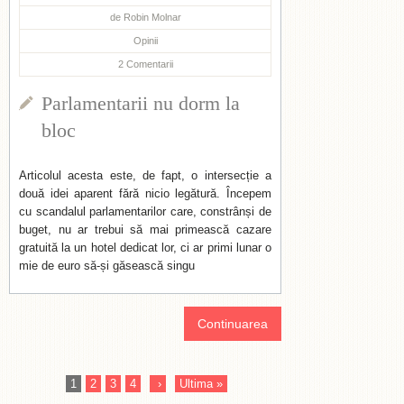
de
Robin Molnar
Opinii
2
Comentarii
Parlamentarii nu dorm la
bloc
Articolul acesta este, de fapt, o intersecție a
două idei aparent fără nicio legătură. Începem
cu scandalul parlamentarilor care, constrânși de
buget, nu ar trebui să mai primească cazare
gratuită la un hotel dedicat lor, ci ar primi lunar o
mie de euro să-și găsească singu
Continuarea
1
2
3
4
›
Ultima »