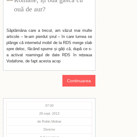
ouă de aur?
Săptămâna care a trecut, am văzut mai multe
articole – le-am pierdut șirul – în care lumea se
plânge că internetul mobil de la RDS merge slab
spre deloc, făcând spume și gâți că, după ce s-
a activat roamingul de date RDS în rețeaua
Vodafone, de fapt acesta acop
Continuarea
07:00
28 sept. 2013
de
Robin Molnar
Diverse