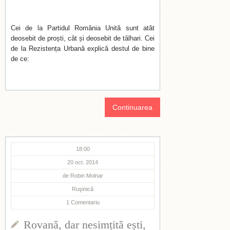
Cei de la Partidul România Unită sunt atât
deosebit de proști, cât și deosebit de tâlhari. Cei
de la Rezistența Urbană explică destul de bine
de ce:
Continuarea
18:00
20 oct. 2014
de
Robin Molnar
Ruşinică
1
Comentariu
Rovană, dar nesimțită ești,