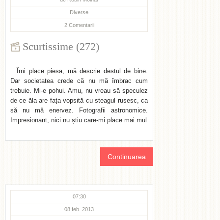
Diverse
2
Comentarii
Scurtissime (272)
Îmi place piesa, mă descrie destul de bine.
Dar societatea crede că nu mă îmbrac cum
trebuie. Mi-e pohui. Amu, nu vreau să speculez
de ce ăla are fața vopsită cu steagul rusesc, ca
să nu mă enervez. Fotografii astronomice.
Impresionant, nici nu știu care-mi place mai mul
Continuarea
07:30
08 feb. 2013