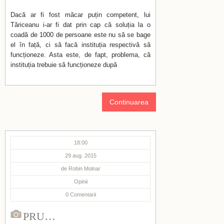
Dacă ar fi fost măcar puțin competent, lui
Tăriceanu i-ar fi dat prin cap că soluția la o
coadă de 1000 de persoane este nu să se bage
el în față, ci să facă instituția respectivă să
funcționeze. Asta este, de fapt, problema, că
instituția trebuie să funcționeze după
Continuarea
18:00
29 aug. 2015
de
Robin Molnar
Opinii
0
Comentarii
PRU…