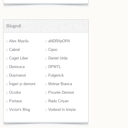
Blogroll
Alex Mazilu
aNDRIIpOPA
Cabral
Cipoc
Cuget Liber
Daniel Urda
Denisuca
DPMTL
Dușmanul
Fulgerică
Îngeri și demoni
Molnar Bianca
Ocsike
Pixurile Denisei
Portase
Radu Crișan
Victor's Blog
Vorbind în liniște