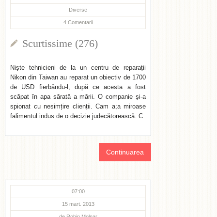
Diverse
4
Comentarii
Scurtissime (276)
Niște tehnicieni de la un centru de reparații
Nikon din Taiwan au reparat un obiectiv de 1700
de USD fierbându-l, după ce acesta a fost
scăpat în apa sărată a mării. O companie și-a
spionat cu nesimțire clienții. Cam a;a miroase
falimentul indus de o decizie judecătorească. C
Continuarea
07:00
15 mart. 2013
de
Robin Molnar