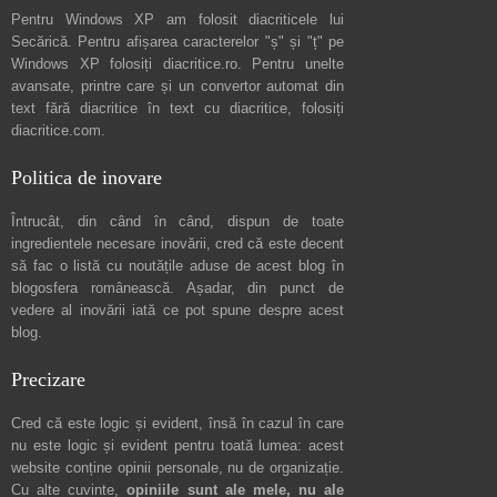
Pentru Windows XP am folosit diacriticele lui
Secărică
. Pentru afișarea caracterelor "ș" și "ț" pe
Windows XP folosiți
diacritice.ro
. Pentru unelte
avansate, printre care și un convertor automat din
text fără diacritice în text cu diacritice, folosiți
diacritice.com
.
Politica de inovare
Întrucât, din când în când, dispun de toate
ingredientele necesare inovării, cred că este decent
să fac o listă cu noutățile aduse de acest blog în
blogosfera românească. Așadar, din punct de
vedere al inovării iată ce pot spune
despre acest
blog
.
Precizare
Cred că este logic și evident, însă în cazul în care
nu este logic și evident pentru toată lumea: acest
website conține opinii personale, nu de organizație.
Cu alte cuvinte,
opiniile sunt ale mele, nu ale