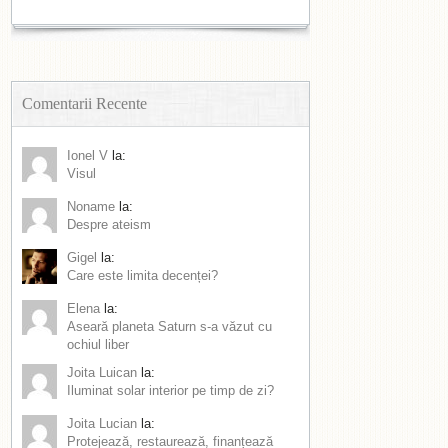
Comentarii Recente
Ionel V
la:
Visul
Noname
la:
Despre ateism
Gigel
la:
Care este limita decenței?
Elena
la:
Aseară planeta Saturn s-a văzut cu
ochiul liber
Joita Luican
la:
Iluminat solar interior pe timp de zi?
Joita Lucian
la:
Protejează, restaurează, finanțează