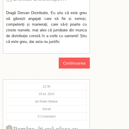
Dragă Dorsan Distribuție, Eu știu că este greu
să găsești angajați care să fie și serioși,
competenți și manierați, care să-ți poarte cu
cinste numele, mai ales că jumătate din munca
de distribuție constă în a vorbi cu oamenii! Știu
că este greu, dar asta nu justific
Continuarea
12:30
19 iul. 2014
de
Robin Molnar
Social
0
Comentarii
Române, îți ouă gâsca cu