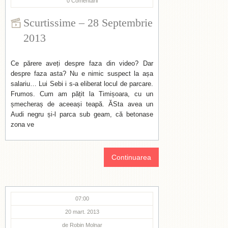
0
Comentarii
Scurtissime – 28 Septembrie
2013
Ce părere aveți despre faza din video? Dar
despre faza asta? Nu e nimic suspect la așa
salariu… Lui Sebi i s-a eliberat locul de parcare.
Frumos. Cum am pățit la Timișoara, cu un
șmecheraș de aceeași teapă. ĂSta avea un
Audi negru și-l parca sub geam, că betonase
zona ve
Continuarea
07:00
20 mart. 2013
de
Robin Molnar