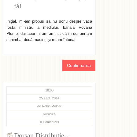
fă!
Inițial, mi-am propus să nu scriu despre vaca
fostă ministru a mediului, banala Rovana
Plumb, dar apoi mi-am amintit că în doi ani am
schimbat două mașini, și m-am înfuriat.
Continuarea
18:00
25 sept. 2014
de
Robin Molnar
Ruşinică
0
Comentarii
Dorsan Distribuție…