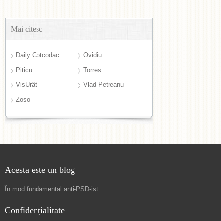
Mai citesc
Daily Cotcodac
Ovidiu
Piticu
Torres
VisUrât
Vlad Petreanu
Zoso
Acesta este un blog
În mod fundamental
anti-PSD-ist
.
Confidențialitate