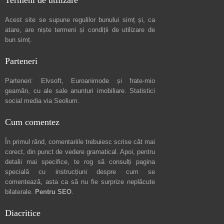
Termeni de utilizare
Acest site se supune regulilor bunului simț și, ca
atare, are niște
termeni și condiții de utilizare
de
bun simț.
Parteneri
Parteneri:
Elvsoft
,
Euroanimode
și frate-mio
geamăn, cu ale sale
anunturi imobiliare
. Statistici
social media via
Seolium
.
Cum comentez
În primul rând, comentariile trebuiesc scrise cât mai
corect, din punct de vedere gramatical. Apoi, pentru
detalii mai specifice, te rog să consulți pagina
specială cu instrucțiuni despre
cum se
comentează
, asta ca să nu fie surprize neplăcute
bilaterale.
Pentru SEO
.
Diacritice