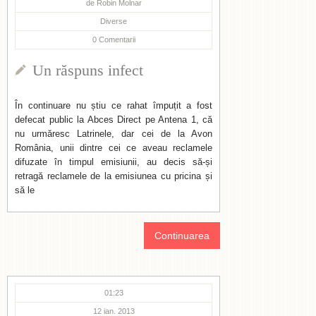
de
Robin Molnar
Diverse
0
Comentarii
Un răspuns infect
În continuare nu știu ce rahat împuțit a fost
defecat public la Abces Direct pe Antena 1, că
nu urmăresc Latrinele, dar cei de la Avon
România, unii dintre cei ce aveau reclamele
difuzate în timpul emisiunii, au decis să-și
retragă reclamele de la emisiunea cu pricina și
să le
Continuarea
01:23
12 ian. 2013