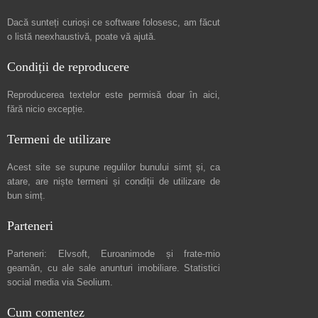
Dacă sunteți curioși ce software folosesc, am făcut
o listă neexhaustivă
, poate vă ajută.
Condiții de reproducere
Reproducerea textelor este permisă doar în
aici
,
fără nicio excepție.
Termeni de utilizare
Acest site se supune regulilor bunului simț și, ca
atare, are niște
termeni și condiții de utilizare
de
bun simț.
Parteneri
Parteneri:
Elvsoft
,
Euroanimode
și frate-mio
geamăn, cu ale sale
anunturi imobiliare
. Statistici
social media via
Seolium
.
Cum comentez