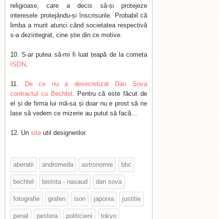
religioase, care a decis să-și protejeze
interesele protejându-și înscrisurile. Probabil că
limba a murit atunci când societatea respectivă
s-a dezintegrat, cine știe din ce motive.
S-ar putea să-mi fi luat țeapă de la cometa
ISON
.
De ce nu a desecretizat Dan Șova
contractul cu Bechtel
. Pentru că este făcut de
el și de firma lui mă-sa și doar nu e prost să ne
lase să vedem ce mizerie au putut să facă…
Un
site
util designerilor.
aberatii
andromeda
astronomie
bbc
bechtel
bistrita - nasaud
dan sova
fotografie
grafen
ison
japonia
justitie
penal
pestera
politicieni
tokyo