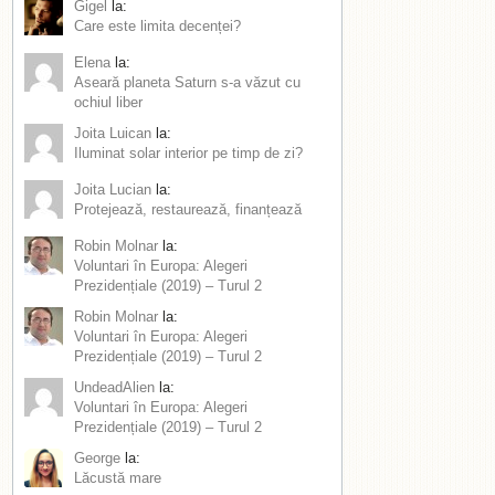
Gigel
la:
Care este limita decenței?
Elena
la:
Aseară planeta Saturn s-a văzut cu
ochiul liber
Joita Luican
la:
Iluminat solar interior pe timp de zi?
Joita Lucian
la:
Protejează, restaurează, finanțează
Robin Molnar
la:
Voluntari în Europa: Alegeri
Prezidențiale (2019) – Turul 2
Robin Molnar
la:
Voluntari în Europa: Alegeri
Prezidențiale (2019) – Turul 2
UndeadAlien
la:
Voluntari în Europa: Alegeri
Prezidențiale (2019) – Turul 2
George
la:
Lăcustă mare