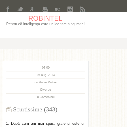
ROBINTEL
Pentru că inteligența este un loc tare singuratic!
07:00
07 aug. 2013
de
Robin Molnar
Diverse
0
Comentarii
Scurtissime (343)
După cum am mai spus, grafenul este un