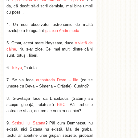
da, că decât să-ți scrii demisia, mai bine umbli
cu poezii.
Un nou observator astronomic de înaltă
rezoluție a fotografiat
galaxia Andromeda
.
Omar, acest mare Hayssam, duce
o viață de
câine
. Nu s-ar zice. Cei mai mulți dintre câini
sunt, totuși, liberi.
Tokyo
, în detalii.
Se va face
autostrada Deva – Ilia
(ce se
unește cu Deva – Simeria – Orăștie). Curând?
Gravitația face ca Enceladus (Saturn) să
scuipe gheață, relatează
BBC
. Păi treburile
astea se știau, despre ce vorbim noi aici?
Scrisul lui Satana
? Păi cum Dumnezeu nu
există, nici Satana nu există. Mai de grabă,
textul ar aparține unei grupări secrete, probabil