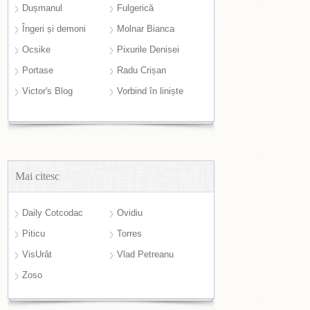
Dușmanul
Fulgerică
Îngeri și demoni
Molnar Bianca
Ocsike
Pixurile Denisei
Portase
Radu Crișan
Victor's Blog
Vorbind în liniște
Mai citesc
Daily Cotcodac
Ovidiu
Piticu
Torres
VisUrât
Vlad Petreanu
Zoso