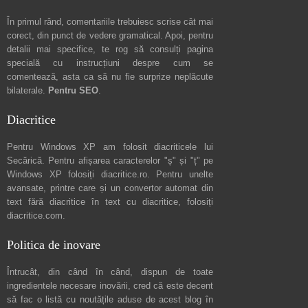
În primul rând, comentariile trebuiesc scrise cât mai
corect, din punct de vedere gramatical. Apoi, pentru
detalii mai specifice, te rog să consulți pagina
specială cu instrucțiuni despre
cum se
comentează
, asta ca să nu fie surprize neplăcute
bilaterale.
Pentru SEO
.
Diacritice
Pentru Windows XP am folosit diacriticele lui
Secărică
. Pentru afișarea caracterelor "ș" și "ț" pe
Windows XP folosiți
diacritice.ro
. Pentru unelte
avansate, printre care și un convertor automat din
text fără diacritice în text cu diacritice, folosiți
diacritice.com
.
Politica de inovare
Întrucât, din când în când, dispun de toate
ingredientele necesare inovării, cred că este decent
să fac o listă cu noutățile aduse de acest blog în