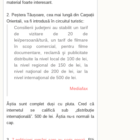
material foarte interesant.
Peștera Tăușoare, cea mai lungă din Carpații
Orientali, va fi introdusă în circuitul turistic:
Consilierii judeţeni au stabilit un tarif
de vizitare de 20 de
lei/persoană/tură, un tarif de filmare
în scop comercial, pentru filme
documentare, reclamă şi publicitate
distribuite la nivel local de 100 de lei,
la nivel regional de 150 de lei, la
nivel naţional de 200 de lei, iar la
nivel internaţional de 500 de lei.
Mediafax
Ăștia sunt complet duși cu pluta. Cred că
internetul se califică sub „distribuție
internațională”. 500 de lei. Ăștia nu-s normali la
cap.
7 politicieni români care au scris poezii
. Păi