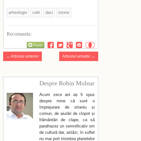
arheologie
celti
daci
istorie
Recomanda:
Flattr
← Articolul anterior
Articolul urmator →
Despre Robin Molnar
Acum zece ani aș fi spus
despre mine că sunt o
împrejurare de straniu și
comun, de aiurări de clopot și
frământări de clape, ca să
parafrazez un semnificativ om
de cultură dar, astăzi, în suflet
nu mai port tristețea planetelor