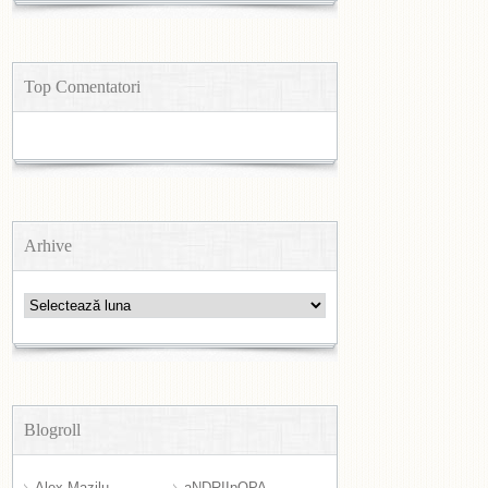
Top Comentatori
Arhive
Arhive
Blogroll
Alex Mazilu
aNDRIIpOPA