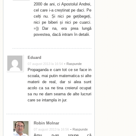
2000 de ani, ci Apostolul Andrei,
cel care i-a creștinat pe daci. Pe
celți nu. Și nici pe gețibegeți,
nici pe biberi și nici pe cuarci.
=)) Dar na, era prea lungă
povestea, dacă intram în detalii.
Eduard
-
07 august 2013 la 16:54
Raspunde
Propaganda e cam tot ce se face in
scoala, mai putin matematica si alte
materii de real, dar si alea sunt
acolo ca sa ne tina creierul ocupat
sa nu ne dam seama de alte lucruri
care se intampla in jur.
Robin Molnar
-
07 august 2013 la 16:56
Raspunde
Amu, n-aș spune că