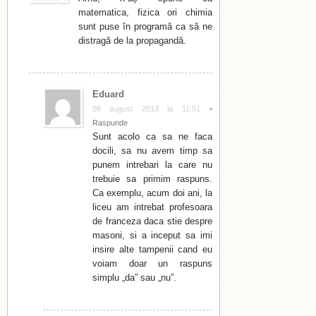
matematica, fizica ori chimia
sunt puse în programă ca să ne
distragă de la propagandă.
Eduard
-
08 august 2013 la 11:51
Raspunde
Sunt acolo ca sa ne faca
docili, sa nu avem timp sa
punem intrebari la care nu
trebuie sa primim raspuns.
Ca exemplu, acum doi ani, la
liceu am intrebat profesoara
de franceza daca stie despre
masoni, si a inceput sa imi
insire alte tampenii cand eu
voiam doar un raspuns
simplu „da” sau „nu”.