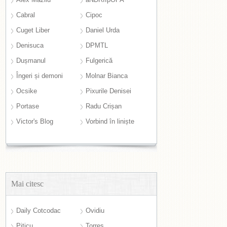
Cabral
Cipoc
Cuget Liber
Daniel Urda
Denisuca
DPMTL
Dușmanul
Fulgerică
Îngeri și demoni
Molnar Bianca
Ocsike
Pixurile Denisei
Portase
Radu Crișan
Victor's Blog
Vorbind în liniște
Mai citesc
Daily Cotcodac
Ovidiu
Piticu
Torres