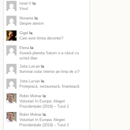
Ionel V
la:
Visul
Noname
la:
Despre ateism
Gigel
la:
Care este limita decenței?
Elena
la:
Aseară planeta Saturn s-a văzut cu
ochiul liber
Joita Luican
la:
Iluminat solar interior pe timp de zi?
Joita Lucian
la:
Protejează, restaurează, finanțează
Robin Molnar
la:
Voluntari în Europa: Alegeri
Prezidențiale (2019) – Turul 2
Robin Molnar
la:
Voluntari în Europa: Alegeri
Prezidențiale (2019) – Turul 2