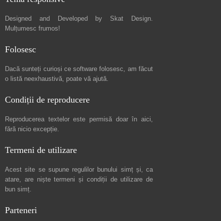
Designed and Developed by
Skat Design
.
Mulțumesc frumos!
Folosesc
Dacă sunteți curioși ce software folosesc, am făcut
o listă neexhaustivă
, poate vă ajută.
Condiții de reproducere
Reproducerea textelor este permisă doar în
aici
,
fără nicio excepție.
Termeni de utilizare
Acest site se supune regulilor bunului simț și, ca
atare, are niște
termeni și condiții de utilizare
de
bun simț.
Parteneri