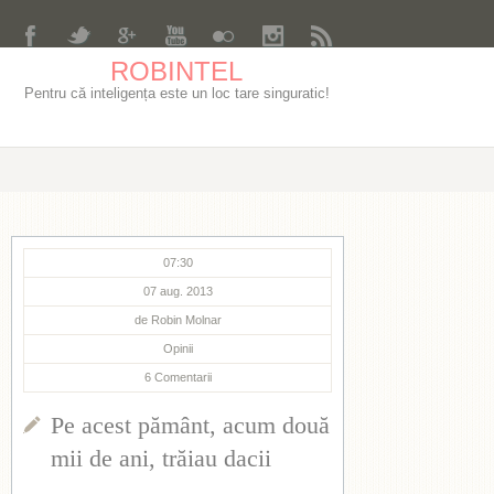
ROBINTEL
Pentru că inteligența este un loc tare singuratic!
07:30
07 aug. 2013
de
Robin Molnar
Opinii
6
Comentarii
Pe acest pământ, acum două
mii de ani, trăiau dacii