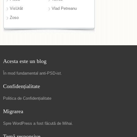
VisUrât
Vlad Petreanu
Zoso
Acesta este un blog
În mod fundamental
anti-PSD-ist
.
Confidențialitate
Politica de Confidențialitate
Migrarea
Spre
WordPress a fost făcută de Mihai
.
Temă responsive