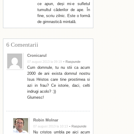
ce apun, deși mi-e sufletul
tumultul căderilor de ape. În
fine, scriu zilnic. Este o formă
de gimnastică mintală.
6 Comentarii
Cronicarul
-
07 august 2013 la 09:19
Raspunde
Cum domnule, tu nu stii ca acum
2000 de ani exista domnul nostru
Isus Hristos care tine prostimea si
azi in frau? Ce istorie, daci, celti
indrugi acolo? :))
Glumesc!
Robin Molnar
-
07 august 2013 la 10:13
Raspunde
Nu cristos umbla pe aici acum