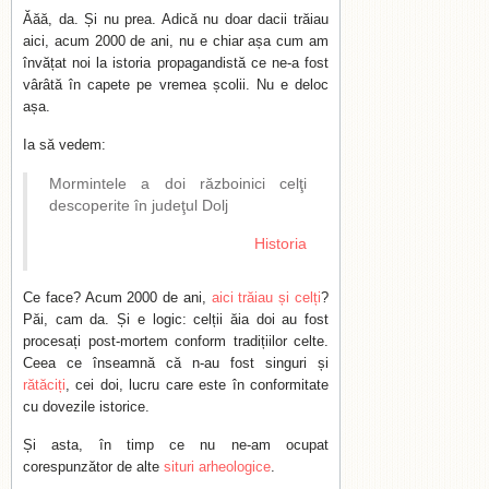
Ăăă, da. Și nu prea. Adică nu doar dacii trăiau
aici, acum 2000 de ani, nu e chiar așa cum am
învățat noi la istoria propagandistă ce ne-a fost
vârâtă în capete pe vremea școlii. Nu e deloc
așa.
Ia să vedem:
Mormintele a doi războinici celţi
descoperite în judeţul Dolj
Historia
Ce face? Acum 2000 de ani,
aici trăiau și celți
?
Păi, cam da. Și e logic: celții ăia doi au fost
procesați post-mortem conform tradițiilor celte.
Ceea ce înseamnă că n-au fost singuri și
rătăciți
, cei doi, lucru care este în conformitate
cu dovezile istorice.
Și asta, în timp ce nu ne-am ocupat
corespunzător de alte
situri arheologice
.