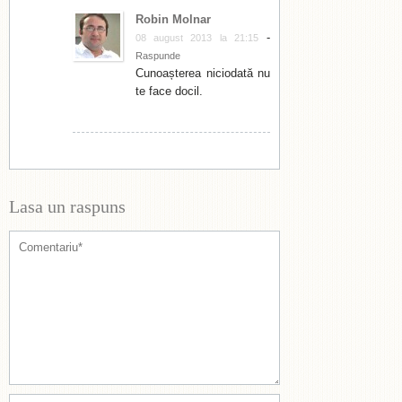
Robin Molnar
-
08 august 2013 la 21:15
Raspunde
Cunoașterea niciodată nu
te face docil.
Lasa un raspuns