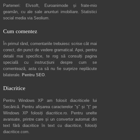
Parteneri:
Elvsoft
,
Euroanimode
și frate-mio
geamăn, cu ale sale
anunturi imobiliare
. Statistici
social media via
Seolium
.
Cum comentez
În primul rând, comentariile trebuiesc scrise cât mai
corect, din punct de vedere gramatical. Apoi, pentru
detalii mai specifice, te rog să consulți pagina
specială cu instrucțiuni despre
cum se
comentează
, asta ca să nu fie surprize neplăcute
bilaterale.
Pentru SEO
.
Diacritice
Pentru Windows XP am folosit diacriticele lui
Secărică
. Pentru afișarea caracterelor "ș" și "ț" pe
Windows XP folosiți
diacritice.ro
. Pentru unelte
avansate, printre care și un convertor automat din
text fără diacritice în text cu diacritice, folosiți
diacritice.com
.