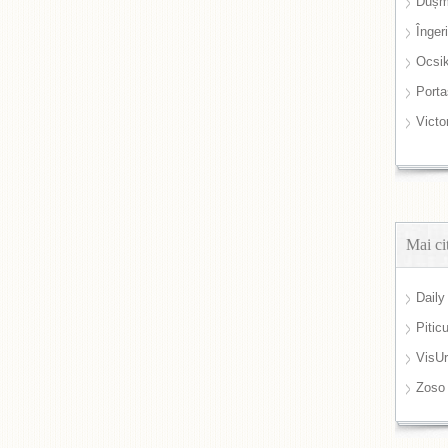
Dușm
Înger
Ocsi
Port
Victo
Mai ci
Daily
Pitic
VisUr
Zoso