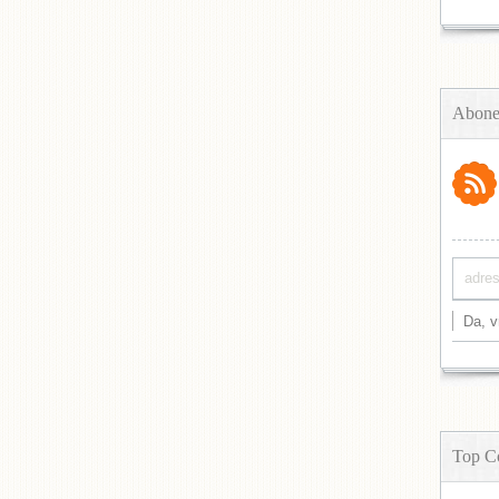
Abone
Top C