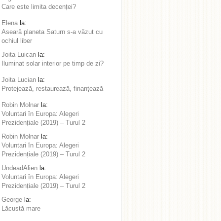
Care este limita decenței?
Elena
la:
Aseară planeta Saturn s-a văzut cu
ochiul liber
Joita Luican
la:
Iluminat solar interior pe timp de zi?
Joita Lucian
la:
Protejează, restaurează, finanțează
Robin Molnar
la:
Voluntari în Europa: Alegeri
Prezidențiale (2019) – Turul 2
Robin Molnar
la:
Voluntari în Europa: Alegeri
Prezidențiale (2019) – Turul 2
UndeadAlien
la:
Voluntari în Europa: Alegeri
Prezidențiale (2019) – Turul 2
George
la:
Lăcustă mare