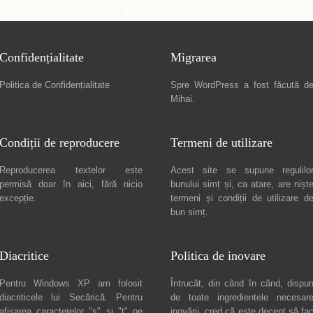
Confidențialitate
Migrarea
Politica de Confidențialitate
Spre
WordPress a fost făcută d
Mihai
.
Condiții de reproducere
Termeni de utilizare
Reproducerea textelor este
Acest site se supune regulilo
permisă doar în
aici
, fără nicio
bunului simț și, ca atare, are nișt
excepție.
termeni și condiții de utilizare
d
bun simț.
Diacritice
Politica de inovare
Pentru Windows XP am folosit
Întrucât, din când în când, dispu
diacriticele lui
Secărică
. Pentru
de toate ingredientele necesar
afișarea caracterelor "ș" și "ț" pe
inovării, cred că este decent să fa