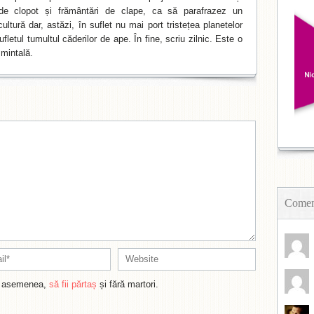
de clopot și frământări de clape, ca să parafrazez un
ltură dar, astăzi, în suflet nu mai port tristețea planetelor
fletul tumultul căderilor de ape. În fine, scriu zilnic. Este o
mintală.
Coment
de asemenea,
să fii părtaș
și fără martori.