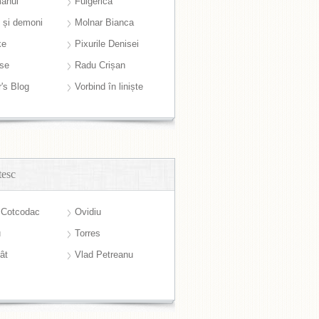
anul
Fulgerică
i și demoni
Molnar Bianca
ke
Pixurile Denisei
ase
Radu Crișan
r's Blog
Vorbind în liniște
tesc
 Cotcodac
Ovidiu
u
Torres
ât
Vlad Petreanu