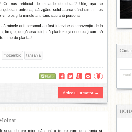
 Ce nas artificial de miliarde de dolari? Uite, așa se
 șobolani antrenați să zgârie solul atunci când simt miros
ivi folosiți la minele anti-tanc sau anti-personal.
 că minele anti-personal au fost interzise de convenția de la
, firește, se găsesc idioți să planteze și nenorociți care să
ște mine de plantat!
Căutar
mozambic
tanzania
Flattr
Articolul urmator →
HOH
Molnar
i spus despre mine că sunt o împrejurare de straniu și