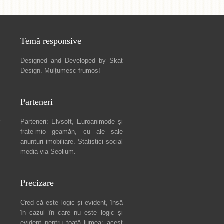
Temă responsive
e
Designed and Developed by
Skat
Design
. Mulțumesc frumos!
Parteneri
r
Parteneri:
Elvsoft
,
Euroanimode
și
e
frate-mio geamăn, cu ale sale
e
anunturi imobiliare
. Statistici social
media via
Seolium
.
Precizare
n
Cred că este logic și evident, însă
e
în cazul în care nu este logic și
c
evident pentru toată lumea: acest