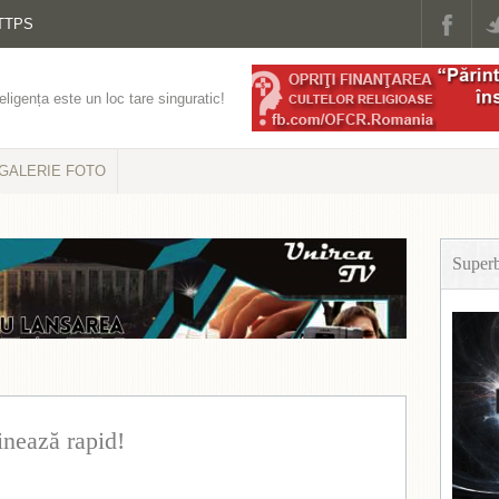
TTPS
eligența este un loc tare singuratic!
GALERIE FOTO
Super
nează rapid!