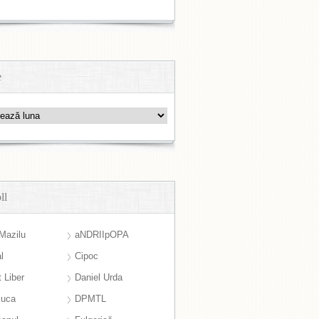
e
ll
Mazilu
aNDRIIpOPA
l
Cipoc
 Liber
Daniel Urda
suca
DPMTL