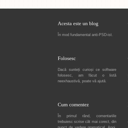
Acesta este un blog
În mod fundamental
anti-PSD-ist
.
Folosesc
Dacă sunteți curioși ce software
folosesc, am făcut
o listă
neexhaustivă
, poate vă ajută.
Cum comentez
În primul rând, comentariile
trebuiesc scrise cât mai corect, din
punct de vedere gramatical. Apoi,