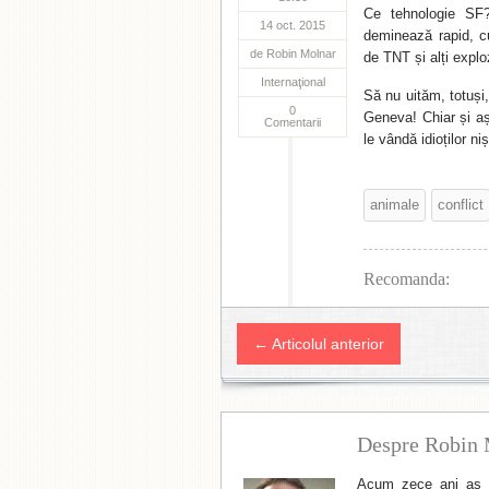
Ce tehnologie SF?
14 oct. 2015
deminează rapid, cu
de
Robin Molnar
de TNT și alți exploz
Internaţional
Să nu uităm, totuși,
0
Geneva! Chiar și așa
Comentarii
le vândă idioților ni
animale
conflict
Recomanda:
← Articolul anterior
Despre Robin 
Acum zece ani aș f