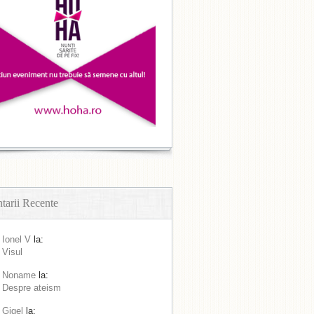
arii Recente
Ionel V
la:
Visul
Noname
la:
Despre ateism
Gigel
la: