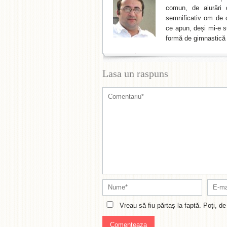
comun, de aiurări 
semnificativ om de cu
ce apun, deși mi-e su
formă de gimnastică 
Lasa un raspuns
Vreau să fiu părtaș la faptă. Poți, 