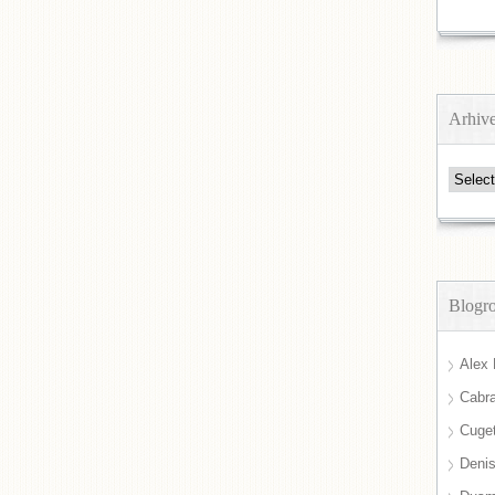
Arhiv
Arhive
Blogro
Alex 
Cabra
Cuget
Deni