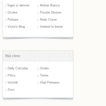
Îngeri și demoni
Molnar Bianca
Ocsike
Pixurile Denisei
Portase
Radu Crișan
Victor's Blog
Vorbind în liniște
Mai citesc
Daily Cotcodac
Ovidiu
Piticu
Torres
VisUrât
Vlad Petreanu
Zoso