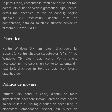
În primul rând, comentariile trebuiesc scrise cât mai
corect, din punct de vedere gramatical. Apoi, pentru
detalii mai specifice, te rog să consulți pagina
specială cu instrucțiuni despre
cum se
comentează
, asta ca să nu fie surprize neplăcute
bilaterale.
Pentru SEO
.
Diacritice
Pentru Windows XP am folosit diacriticele lui
Secărică
. Pentru afișarea caracterelor "ș" și "ț" pe
Windows XP folosiți
diacritice.ro
. Pentru unelte
avansate, printre care și un convertor automat din
text fără diacritice în text cu diacritice, folosiți
diacritice.com
.
Politica de inovare
Întrucât, din când în când, dispun de toate
ingredientele necesare inovării, cred că este decent
să fac o listă cu noutățile aduse de acest blog în
blogosfera românească. Așadar, din punct de