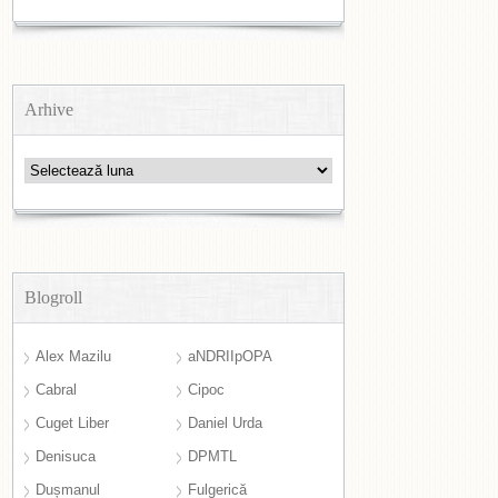
Arhive
Arhive
Blogroll
Alex Mazilu
aNDRIIpOPA
Cabral
Cipoc
Cuget Liber
Daniel Urda
Denisuca
DPMTL
Dușmanul
Fulgerică