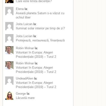
Care este limita decenței?
Elena
la:
Aseară planeta Saturn s-a văzut cu
ochiul liber
Joita Luican
la:
Iluminat solar interior pe timp de zi?
Joita Lucian
la:
Protejează, restaurează, finanțează
Robin Molnar
la:
Voluntari în Europa: Alegeri
Prezidențiale (2019) – Turul 2
Robin Molnar
la:
Voluntari în Europa: Alegeri
Prezidențiale (2019) – Turul 2
UndeadAlien
la:
Voluntari în Europa: Alegeri
Prezidențiale (2019) – Turul 2
George
la:
Lăcustă mare