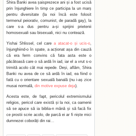
Shira Banki avea șaisprezece ani și a fost ucisă
prin înjunghiere în timp ce participa la un marș
pentru diversitate (la noi încă este folosit
termenul peiorativ, comunist, de paradă gay), la
care s-a dus pentru a-și sprijini prietenii
homosexuali sau bisexuali, nici nu contează.
Yishai Shlissel, cel care
a atacat-o și ucis-o
,
înjunghiind-o în spate, a acționat așa din cauză
că era ferm convins că fata asta este o
păcătoasă care o să ardă în iad, iar el a vrut s-o
trimită acolo cât mai repede. Deși, aflăm, Shira
Banki nu avea de ce să ardă în iad, ea fiind o
fată cu o orientare sexuală banală (nu i-aș zice
musai normală,
din motive expuse deja
).
Acesta este, de fapt, pericolul extremismului
religios, pericol care există și la noi, ca oamenii
să se apuce să ia biblia-n mână și să facă fix
ce prostii scrie acolo, de parcă ei ar fi niște mici
dumnezei coborâți din rai…