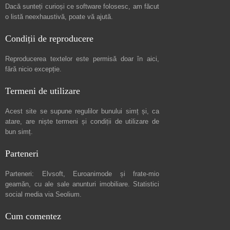
Dacă sunteți curioși ce software folosesc, am făcut
o listă neexhaustivă
, poate vă ajută.
Condiții de reproducere
Reproducerea textelor este permisă doar în
aici
,
fără nicio excepție.
Termeni de utilizare
Acest site se supune regulilor bunului simț și, ca
atare, are niște
termeni și condiții de utilizare
de
bun simț.
Parteneri
Parteneri:
Elvsoft
,
Euroanimode
și frate-mio
geamăn, cu ale sale
anunturi imobiliare
. Statistici
social media via
Seolium
.
Cum comentez