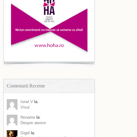
Comentarii Recente
Ionel V
la:
Visul
Noname
la:
Despre ateism
Gigel
la: