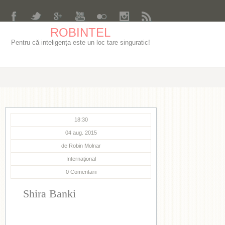
ROBINTEL
Pentru că inteligența este un loc tare singuratic!
18:30
04 aug. 2015
de
Robin Molnar
Internaţional
0
Comentarii
Shira Banki