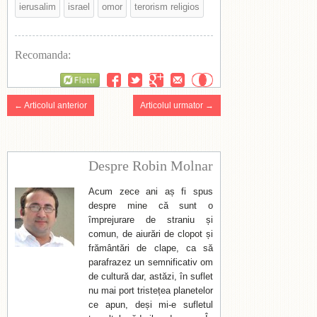
ierusalim
israel
omor
terorism religios
Recomanda:
Flattr
← Articolul anterior
Articolul urmator →
Despre Robin Molnar
Acum zece ani aș fi spus
despre mine că sunt o
împrejurare de straniu și
comun, de aiurări de clopot și
frământări de clape, ca să
parafrazez un semnificativ om
de cultură dar, astăzi, în suflet
nu mai port tristețea planetelor
ce apun, deși mi-e sufletul