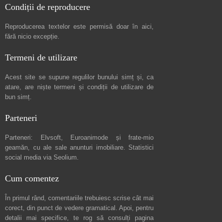
Condiții de reproducere
Reproducerea textelor este permisă doar în
aici
,
fără nicio excepție.
Termeni de utilizare
Acest site se supune regulilor bunului simț și, ca
atare, are niște
termeni și condiții de utilizare
de
bun simț.
Parteneri
Parteneri:
Elvsoft
,
Euroanimode
și frate-mio
geamăn, cu ale sale
anunturi imobiliare
. Statistici
social media via
Seolium
.
Cum comentez
În primul rând, comentariile trebuiesc scrise cât mai
corect, din punct de vedere gramatical. Apoi, pentru
detalii mai specifice, te rog să consulți pagina