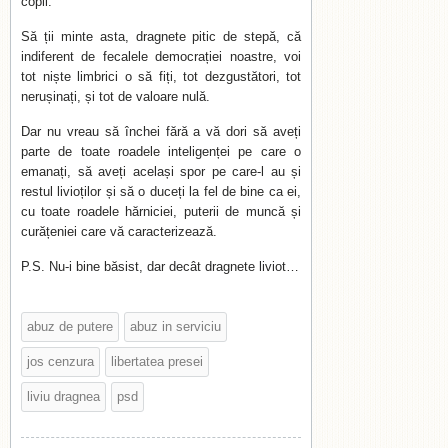
copil.
Să ții minte asta, dragnete pitic de stepă, că
indiferent de fecalele democrației noastre, voi
tot niște limbrici o să fiți, tot dezgustători, tot
nerușinați, și tot de valoare nulă.
Dar nu vreau să închei fără a vă dori să aveți
parte de toate roadele inteligenței pe care o
emanați, să aveți același spor pe care-l au și
restul livioților și să o duceți la fel de bine ca ei,
cu toate roadele hărniciei, puterii de muncă și
curățeniei care vă caracterizează.
P.S. Nu-i bine băsist, dar decât dragnete liviot…
abuz de putere
abuz in serviciu
jos cenzura
libertatea presei
liviu dragnea
psd