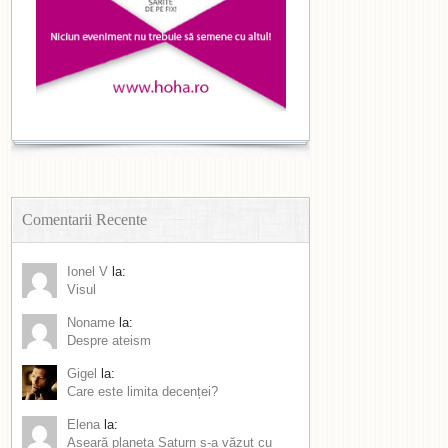
Comentarii Recente
Ionel V
la:
Visul
Noname
la:
Despre ateism
Gigel
la:
Care este limita decenței?
Elena
la:
Aseară planeta Saturn s-a văzut cu