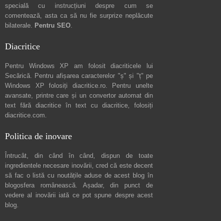
specială cu instrucțiuni despre
cum se
comentează
, asta ca să nu fie surprize neplăcute
bilaterale.
Pentru SEO
.
Diacritice
Pentru Windows XP am folosit diacriticele lui
Secărică
. Pentru afișarea caracterelor "ș" și "ț" pe
Windows XP folosiți
diacritice.ro
. Pentru unelte
avansate, printre care și un convertor automat din
text fără diacritice în text cu diacritice, folosiți
diacritice.com
.
Politica de inovare
Întrucât, din când în când, dispun de toate
ingredientele necesare inovării, cred că este decent
să fac o listă cu noutățile aduse de acest blog în
blogosfera românească. Așadar, din punct de
vedere al inovării iată ce pot spune
despre acest
blog
.