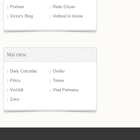
Portase
Radu Crișan
Victor's Blog
Vorbind în liniște
Mai citesc
Daily Cotcodac
Ovidiu
Piticu
Torres
VisUrât
Vlad Petreanu
Zoso