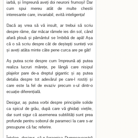
iarbă, și împreună aveți doi neuroni frumoși! Dar
cum spui mereu atât de multe chestii
interesante care, invariabil, evită inteligența!
Dacă aș vrea să vă insult, ar trebui să scriu
despre râme, dar măcar râmele ies din sol, când
afară plouă și pământul se îmbibă de apă! Așa
că o să scriu despre cât de deștepți sunteți voi
și aveți atâta minte câte pene curca are pe gât!
Aș putea scrie despre cum împreună ați putea
realiza lucruri mărețe, pe lângă care nisipul
plajelor pare de-a dreptul gigantic și aș putea
detalia despre tot adevărul pe care-l rostiți și
care este la fel de evaziv precum x-ul dintr-o
ecuație diferențială.
Desigur, aș putea vorbi despre principiile solide
ca spicul de grâu, după care vă ghidați viețile,
dar sunt sigur că asemenea subtilități sunt prea
profunde pentru soborul de parameci la care s-ar
presupune că fac referire.
Înțeleg, desigur, că-n faraonica Dumneavoastră