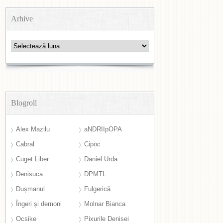
Arhive
Arhive
Blogroll
Alex Mazilu
aNDRIIpOPA
Cabral
Cipoc
Cuget Liber
Daniel Urda
Denisuca
DPMTL
Dușmanul
Fulgerică
Îngeri și demoni
Molnar Bianca
Ocsike
Pixurile Denisei