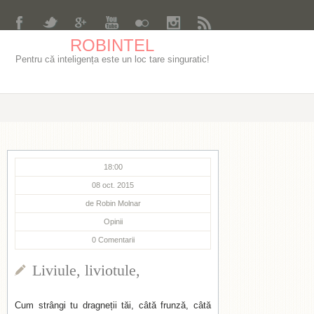
ROBINTEL
Pentru că inteligența este un loc tare singuratic!
18:00
08 oct. 2015
de
Robin Molnar
Opinii
0
Comentarii
Liviule, liviotule,
Cum strângi tu dragneții tăi, câtă frunză, câtă