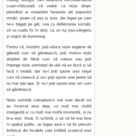
cvasi-chibzuială vă vedeți ca niște drept-
păstrători ai moaștelor fanariote ale poporului
român, poate că așa și este, dar legea pe care
ne-o băgați pe gât, cea cu defăimarea socială,
vă va coafa fix în dinți, ca un ruj roșu-sângeriu
și origini de bumerang.
Pentru că, livioților, poți educa niște euglene de
găleată cum să gândească, poți motiva niște
drojdieri de făină cum să voteze sau poți
împinge niște semințari de ulei să se ducă și să
facă o treabă, dar nu-i poți spune unui stejar
cum să crească și nu-i poți spune unei pietre să
nu mai taie apa. Și nu-i poți spune unui om cum
să gândească.
Niște somități coleopterice mai mari decât voi
au încercat asta deja, cu mult mai multă
inteligență și cu mult mai multă insistență, și nu
le-a ieșit. Vouă, în schimb, o să vă fie mai bine
în spațiul public, iar legea asta o să fie precum
limbricul din fecalele care îmbibă scutecul unui