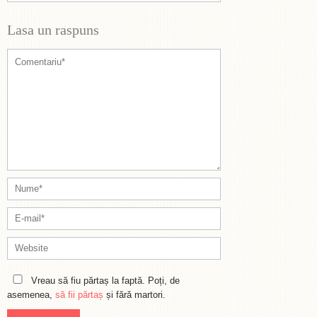
Lasa un raspuns
Vreau să fiu părtaș la faptă. Poți, de
asemenea,
să fii părtaș
și fără martori.