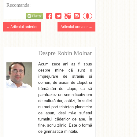
Recomanda:
Flattr
← Articolul anterior
Articolul urmator →
Despre Robin Molnar
Acum zece ani aș fi spus
despre mine că sunt o
împrejurare de straniu și
comun, de aiurări de clopot și
frământări de clape, ca să
parafrazez un semnificativ om
de cultură dar, astăzi, în suflet
nu mai port tristețea planetelor
ce apun, deși mi-e sufletul
tumultul căderilor de ape. În
fine, scriu zilnic. Este o formă
de gimnastică mintală.