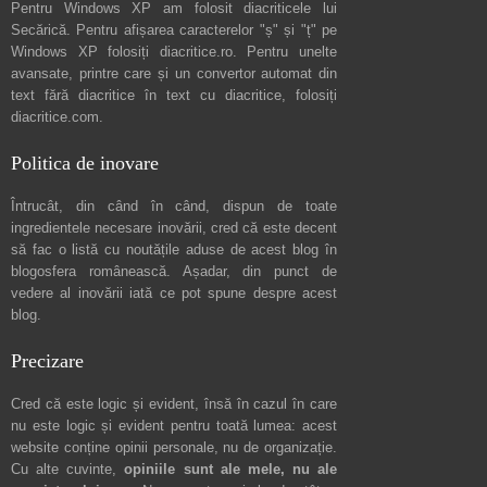
Pentru Windows XP am folosit diacriticele lui
Secărică
. Pentru afișarea caracterelor "ș" și "ț" pe
Windows XP folosiți
diacritice.ro
. Pentru unelte
avansate, printre care și un convertor automat din
text fără diacritice în text cu diacritice, folosiți
diacritice.com
.
Politica de inovare
Întrucât, din când în când, dispun de toate
ingredientele necesare inovării, cred că este decent
să fac o listă cu noutățile aduse de acest blog în
blogosfera românească. Așadar, din punct de
vedere al inovării iată ce pot spune
despre acest
blog
.
Precizare
Cred că este logic și evident, însă în cazul în care
nu este logic și evident pentru toată lumea: acest
website conține opinii personale, nu de organizație.
Cu alte cuvinte,
opiniile sunt ale mele, nu ale