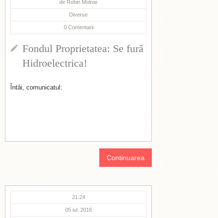
de
Robin Molnar
Diverse
0
Comentarii
Fondul Proprietatea: Se fură
Hidroelectrica!
Întâi, comunicatul:
Continuarea
21:24
05 iul. 2016