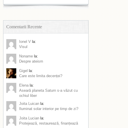
Comentarii Recente
Ionel V
la:
Visul
Noname
la:
Despre ateism
Gigel
la:
Care este limita decenței?
Elena
la:
Aseară planeta Saturn s-a văzut cu
ochiul liber
Joita Luican
la:
Iluminat solar interior pe timp de zi?
Joita Lucian
la:
Protejează, restaurează, finanțează