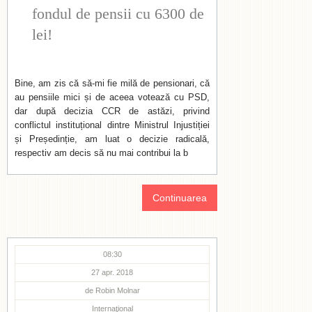
fondul de pensii cu 6300 de
lei!
Bine, am zis că să-mi fie milă de pensionari, că
au pensiile mici și de aceea votează cu PSD,
dar după decizia CCR de astăzi, privind
conflictul instituțional dintre Ministrul Injustiției
și Președinție, am luat o decizie radicală,
respectiv am decis să nu mai contribui la b
Continuarea
08:30
27 apr. 2018
de
Robin Molnar
Internaţional