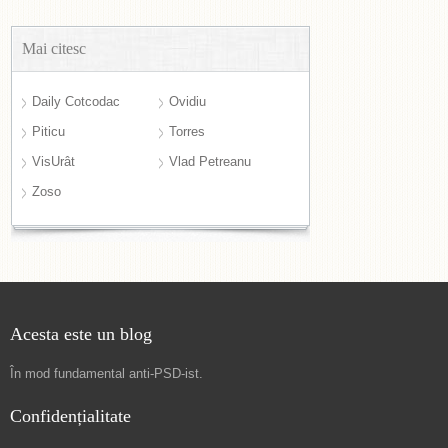
Mai citesc
Daily Cotcodac
Ovidiu
Piticu
Torres
VisUrât
Vlad Petreanu
Zoso
Acesta este un blog
În mod fundamental
anti-PSD-ist
.
Confidențialitate