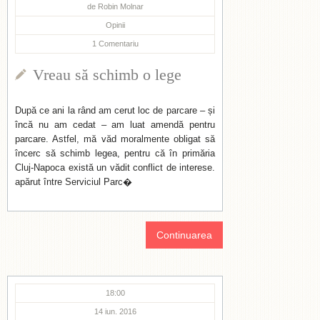
de
Robin Molnar
Opinii
1
Comentariu
Vreau să schimb o lege
După ce ani la rând am cerut loc de parcare – și
încă nu am cedat – am luat amendă pentru
parcare. Astfel, mă văd moralmente obligat să
încerc să schimb legea, pentru că în primăria
Cluj-Napoca există un vădit conflict de interese.
apărut între Serviciul Parc�
Continuarea
18:00
14 iun. 2016