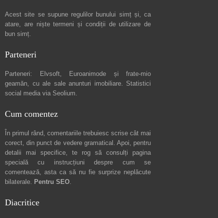
Acest site se supune regulilor bunului simț și, ca
atare, are niște
termeni și condiții de utilizare
de
bun simț.
Parteneri
Parteneri:
Elvsoft
,
Euroanimode
și frate-mio
geamăn, cu ale sale
anunturi imobiliare
. Statistici
social media via
Seolium
.
Cum comentez
În primul rând, comentariile trebuiesc scrise cât mai
corect, din punct de vedere gramatical. Apoi, pentru
detalii mai specifice, te rog să consulți pagina
specială cu instrucțiuni despre
cum se
comentează
, asta ca să nu fie surprize neplăcute
bilaterale.
Pentru SEO
.
Diacritice