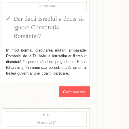
0
Comentarii
Dar dacă Israelul a decis să
ignore Constituția
României?
În mod normal, discutarea mutării ambasadei
României de la Tel Aviv la Ierusalim ar fi trebuit
discutată în primul rând cu președintele Klaus
Iohannis și în niciun caz pe sub mână, cu un al
treilea guvern al unei coaliții oarecare.
Continuarea
11:15
07 sept. 2017