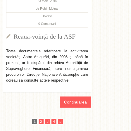
23 mart. 2016
de
Robin Molnar
Diverse
0
Comentarii
Reaua-voință de la ASF
Toate documentele referitoare la activitatea
societăţii Astra Asigurări, din 2008 şi până în
prezent, ar fi dispărut din arhiva Autorităţii de
Supraveghere Financiară, spre nemulţumirea
procurorilor Direcţiei Naţionale Anticorupţie care
doreau să consulte actele respective,
Continuarea
1
2
3
4
5