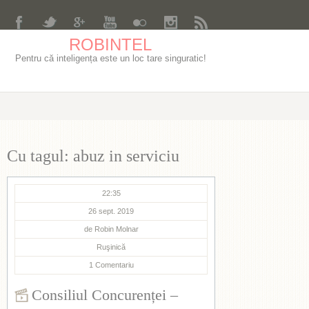
ROBINTEL
Pentru că inteligența este un loc tare singuratic!
Cu tagul: abuz in serviciu
22:35
26 sept. 2019
de
Robin Molnar
Ruşinică
1
Comentariu
Consiliul Concurenței –