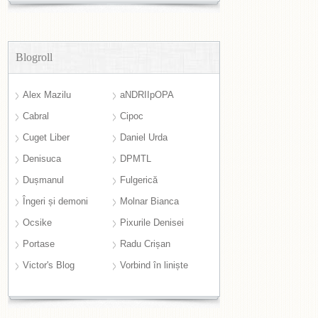
Blogroll
Alex Mazilu
aNDRIIpOPA
Cabral
Cipoc
Cuget Liber
Daniel Urda
Denisuca
DPMTL
Dușmanul
Fulgerică
Îngeri și demoni
Molnar Bianca
Ocsike
Pixurile Denisei
Portase
Radu Crișan
Victor's Blog
Vorbind în liniște