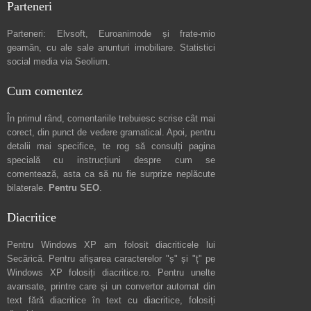
Parteneri
Parteneri:
Elvsoft
,
Euroanimode
și frate-mio
geamăn, cu ale sale
anunturi imobiliare
. Statistici
social media via
Seolium
.
Cum comentez
În primul rând, comentariile trebuiesc scrise cât mai
corect, din punct de vedere gramatical. Apoi, pentru
detalii mai specifice, te rog să consulți pagina
specială cu instrucțiuni despre
cum se
comentează
, asta ca să nu fie surprize neplăcute
bilaterale.
Pentru SEO
.
Diacritice
Pentru Windows XP am folosit diacriticele lui
Secărică
. Pentru afișarea caracterelor "ș" și "ț" pe
Windows XP folosiți
diacritice.ro
. Pentru unelte
avansate, printre care și un convertor automat din
text fără diacritice în text cu diacritice, folosiți