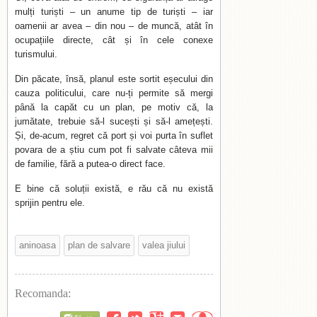
mulți turiști – un anume tip de turiști – iar
oamenii ar avea – din nou – de muncă, atât în
ocupațiile directe, cât și în cele conexe
turismului.
Din păcate, însă, planul este sortit eșecului din
cauza politicului, care nu-ți permite să mergi
până la capăt cu un plan, pe motiv că, la
jumătate, trebuie să-l sucești și să-l amețești.
Și, de-acum, regret că port și voi purta în suflet
povara de a știu cum pot fi salvate câteva mii
de familie, fără a putea-o direct face.
E bine că soluții există, e rău că nu există
sprijin pentru ele.
aninoasa
plan de salvare
valea jiului
Recomanda: