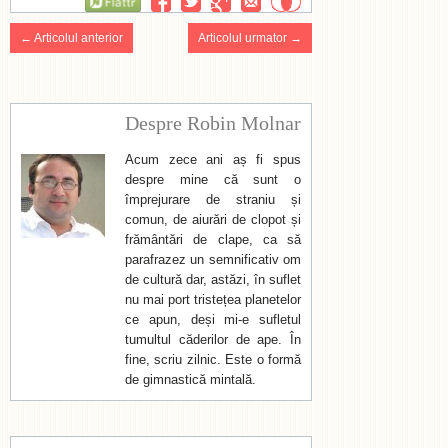
Flattr
← Articolul anterior
Articolul urmator →
Despre Robin Molnar
Acum zece ani aș fi spus
despre mine că sunt o
împrejurare de straniu și
comun, de aiurări de clopot și
frământări de clape, ca să
parafrazez un semnificativ om
de cultură dar, astăzi, în suflet
nu mai port tristețea planetelor
ce apun, deși mi-e sufletul
tumultul căderilor de ape. În
fine, scriu zilnic. Este o formă
de gimnastică mintală.