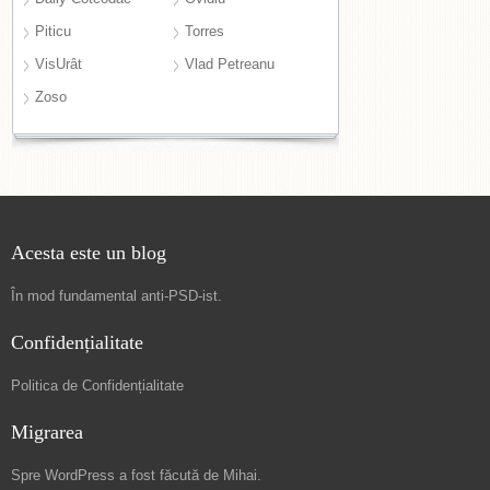
Piticu
Torres
VisUrât
Vlad Petreanu
Zoso
Acesta este un blog
În mod fundamental
anti-PSD-ist
.
Confidențialitate
Politica de Confidențialitate
Migrarea
Spre
WordPress a fost făcută de Mihai
.