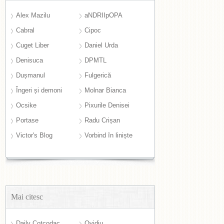
Alex Mazilu
aNDRIIpOPA
Cabral
Cipoc
Cuget Liber
Daniel Urda
Denisuca
DPMTL
Dușmanul
Fulgerică
Îngeri și demoni
Molnar Bianca
Ocsike
Pixurile Denisei
Portase
Radu Crișan
Victor's Blog
Vorbind în liniște
Mai citesc
Daily Cotcodac
Ovidiu