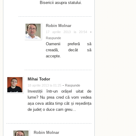
Bisericii asupra statului.
Robin Molnar
-
17 aprilie 2013 la 20:54
Raspunde
Oamenii preferă să
creadă, decât să
accepte.
Mihai Todor
-
18 aprilie 2013 la 01:25
Raspunde
Investiții într-un orășel uitat de
lume? Nu prea cred că vom vedea
așa ceva atâta timp cât și reședința
de județ o duce cam greu…
Robin Molnar