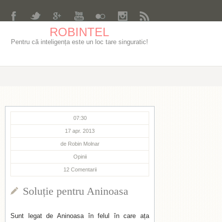
ROBINTEL
Pentru că inteligența este un loc tare singuratic!
07:30
17 apr. 2013
de
Robin Molnar
Opinii
12
Comentarii
Soluție pentru Aninoasa
Sunt legat de Aninoasa în felul în care ața