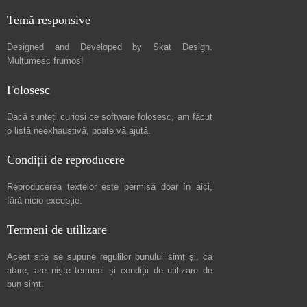
Temă responsive
Designed and Developed by
Skat Design
.
Mulțumesc frumos!
Folosesc
Dacă sunteți curioși ce software folosesc, am făcut
o listă neexhaustivă
, poate vă ajută.
Condiții de reproducere
Reproducerea textelor este permisă doar în
aici
,
fără nicio excepție.
Termeni de utilizare
Acest site se supune regulilor bunului simț și, ca
atare, are niște
termeni și condiții de utilizare
de
bun simț.