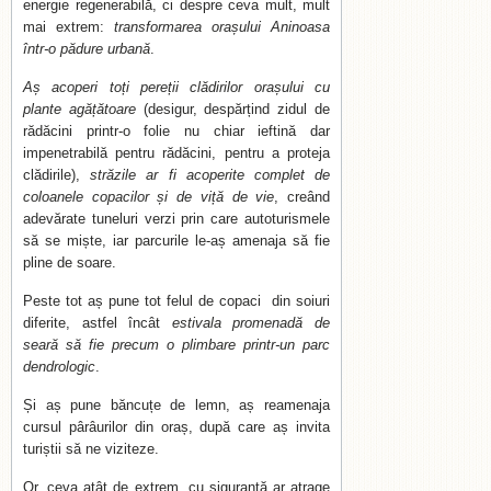
energie regenerabilă, ci despre ceva mult, mult
mai extrem:
transformarea orașului Aninoasa
într-o pădure urbană
.
Aș acoperi toți pereții clădirilor orașului cu
plante agățătoare
(desigur, despărțind zidul de
rădăcini printr-o folie nu chiar ieftină dar
impenetrabilă pentru rădăcini, pentru a proteja
clădirile),
străzile ar fi acoperite complet de
coloanele copacilor și de viță de vie
, creând
adevărate tuneluri verzi prin care autoturismele
să se miște, iar parcurile le-aș amenaja să fie
pline de soare.
Peste tot aș pune tot felul de copaci din soiuri
diferite, astfel încât
estivala promenadă de
seară să fie precum o plimbare printr-un parc
dendrologic
.
Și aș pune băncuțe de lemn, aș reamenaja
cursul pârâurilor din oraș, după care aș invita
turiștii să ne viziteze.
Or, ceva atât de extrem, cu siguranță ar atrage