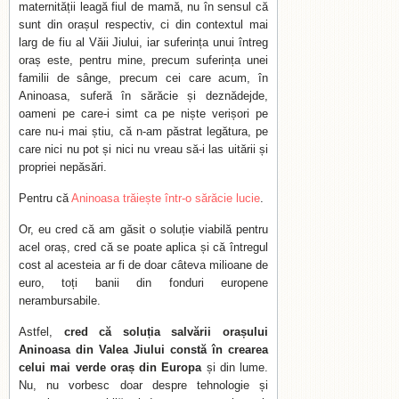
maternității leagă fiul de mamă, nu în sensul că
sunt din orașul respectiv, ci din contextul mai
larg de fiu al Văii Jiului, iar suferința unui întreg
oraș este, pentru mine, precum suferința unei
familii de sânge, precum cei care acum, în
Aninoasa, suferă în sărăcie și deznădejde,
oameni pe care-i simt ca pe niște verișori pe
care nu-i mai știu, că n-am păstrat legătura, pe
care nici nu pot și nici nu vreau să-i las uitării și
propriei nepăsări.
Pentru că
Aninoasa trăiește într-o sărăcie lucie
.
Or, eu cred că am găsit o soluție viabilă pentru
acel oraș, cred că se poate aplica și că întregul
cost al acesteia ar fi de doar câteva milioane de
euro, toți banii din fonduri europene
nerambursabile.
Astfel,
cred că soluția salvării orașului
Aninoasa din Valea Jiului constă în crearea
celui mai verde oraș din Europa
și din lume.
Nu, nu vorbesc doar despre tehnologie și