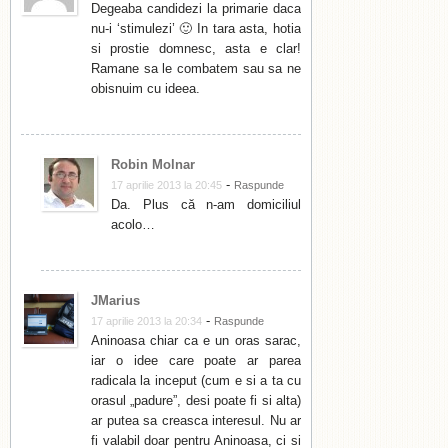
Degeaba candidezi la primarie daca
nu-i ‘stimulezi’ 🙂 In tara asta, hotia
si prostie domnesc, asta e clar!
Ramane sa le combatem sau sa ne
obisnuim cu ideea.
Robin Molnar
-
17 aprilie 2013 la 20:45
Raspunde
Da. Plus că n-am domiciliul
acolo…
JMarius
-
17 aprilie 2013 la 20:34
Raspunde
Aninoasa chiar ca e un oras sarac,
iar o idee care poate ar parea
radicala la inceput (cum e si a ta cu
orasul „padure”, desi poate fi si alta)
ar putea sa creasca interesul. Nu ar
fi valabil doar pentru Aninoasa, ci si