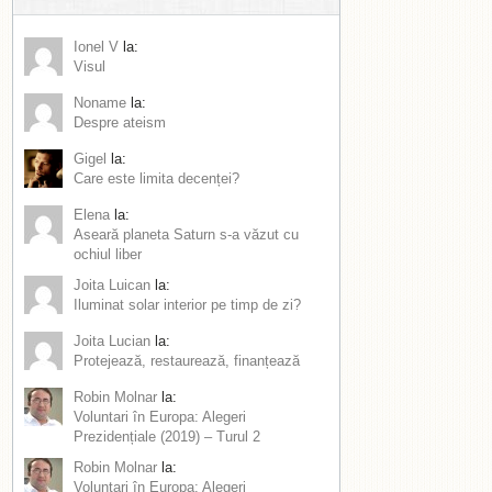
Ionel V
la:
Visul
Noname
la:
Despre ateism
Gigel
la:
Care este limita decenței?
Elena
la:
Aseară planeta Saturn s-a văzut cu
ochiul liber
Joita Luican
la:
Iluminat solar interior pe timp de zi?
Joita Lucian
la:
Protejează, restaurează, finanțează
Robin Molnar
la:
Voluntari în Europa: Alegeri
Prezidențiale (2019) – Turul 2
Robin Molnar
la:
Voluntari în Europa: Alegeri