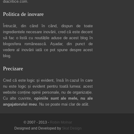
diacritice.com
.
Politica de inovare
Întrucât, din când în când, dispun de toate
ingredientele necesare inovării, cred că este decent
să fac o listă cu noutățile aduse de acest blog în
blogosfera românească. Așadar, din punct de
vedere al inovării iată ce pot spune
despre acest
blog
.
Precizare
Cred că este logic și evident, însă în cazul în care
nu este logic și evident pentru toată lumea: acest
website conține opinii personale, nu de organizație.
Cu alte cuvinte,
opiniile sunt ale mele, nu ale
angajatorului meu
. Nu se poate mai clar de atât.
© 2007 - 2013 -
Robin Molnar
Designed and Developed by
Skat Design