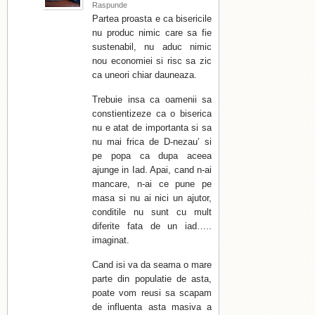
Raspunde
Partea proasta e ca bisericile
nu produc nimic care sa fie
sustenabil, nu aduc nimic
nou economiei si risc sa zic
ca uneori chiar dauneaza.
Trebuie insa ca oamenii sa
constientizeze ca o biserica
nu e atat de importanta si sa
nu mai frica de D-nezau’ si
pe popa ca dupa aceea
ajunge in Iad. Apai, cand n-ai
mancare, n-ai ce pune pe
masa si nu ai nici un ajutor,
conditile nu sunt cu mult
diferite fata de un iad…..
imaginat.
Cand isi va da seama o mare
parte din populatie de asta,
poate vom reusi sa scapam
de influenta asta masiva a