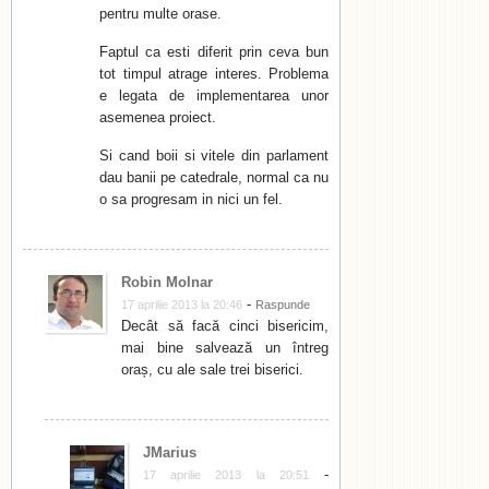
pentru multe orase.
Faptul ca esti diferit prin ceva bun
tot timpul atrage interes. Problema
e legata de implementarea unor
asemenea proiect.
Si cand boii si vitele din parlament
dau banii pe catedrale, normal ca nu
o sa progresam in nici un fel.
Robin Molnar
-
17 aprilie 2013 la 20:46
Raspunde
Decât să facă cinci bisericim,
mai bine salvează un întreg
oraș, cu ale sale trei biserici.
JMarius
-
17 aprilie 2013 la 20:51