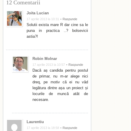
12 Comentarii
Joita Lucian
-
17 aprilie 2013 la 10:31
Raspunde
Solutii exista mare R dar cine sa le
puna in practica ..? bolsevicii
astia?!
Robin Molnar
-
17 aprilie 2013 la 10:57
Raspunde
Dacă aș candida pentru postul
de primar, nu m-ar alege nici
dreq, pe motiv că ei nu văd
legătura dintre așa un proiect și
locurile de muncă atât de
necesare.
Laurentiu
-
17 aprilie 2013 la 18:58
Raspunde