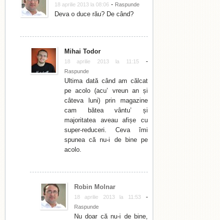
-
18 aprilie 2013 la 08:06
Raspunde
Deva o duce rău? De când?
Mihai Todor
-
18 aprilie 2013 la 11:15
Raspunde
Ultima dată când am călcat
pe acolo (acu’ vreun an și
câteva luni) prin magazine
cam bătea vântu’ și
majoritatea aveau afișe cu
super-reduceri. Ceva îmi
spunea că nu-i de bine pe
acolo.
Robin Molnar
-
18 aprilie 2013 la 11:53
Raspunde
Nu doar că nu-i de bine,