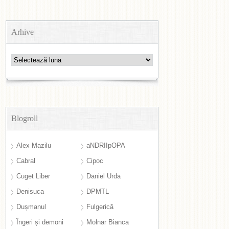
Arhive
Arhive
Blogroll
Alex Mazilu
aNDRIIpOPA
Cabral
Cipoc
Cuget Liber
Daniel Urda
Denisuca
DPMTL
Dușmanul
Fulgerică
Îngeri și demoni
Molnar Bianca