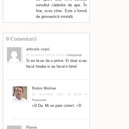
tumultul căderilor de ape. În
fine, scriu zilnic. Este o formă
de gimnastică mintală.
8 Comentarii
articole copii
-
22 octombrie 2010 la 16:04
Raspunde
Si eu le-as da o prima. Ei doar si-au
facut treaba si au facut-o bine!
Robin Molnar
-
23 octombrie 2010 la 08:19
Raspunde
=D Da. Mi se pare corect. =D
Florin