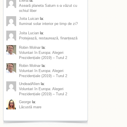
Elena
la:
Aseară planeta Saturn s-a văzut cu
ochiul liber
Joita Luican
la:
Iluminat solar interior pe timp de zi?
Joita Lucian
la:
Protejează, restaurează, finanțează
Robin Molnar
la:
Voluntari în Europa: Alegeri
Prezidențiale (2019) – Turul 2
Robin Molnar
la:
Voluntari în Europa: Alegeri
Prezidențiale (2019) – Turul 2
UndeadAlien
la:
Voluntari în Europa: Alegeri
Prezidențiale (2019) – Turul 2
George
la:
Lăcustă mare