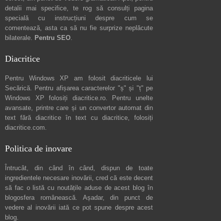
detalii mai specifice, te rog să consulți pagina
specială cu instrucțiuni despre
cum se
comentează
, asta ca să nu fie surprize neplăcute
bilaterale.
Pentru SEO
.
Diacritice
Pentru Windows XP am folosit diacriticele lui
Secărică
. Pentru afișarea caracterelor "ș" și "ț" pe
Windows XP folosiți
diacritice.ro
. Pentru unelte
avansate, printre care și un convertor automat din
text fără diacritice în text cu diacritice, folosiți
diacritice.com
.
Politica de inovare
Întrucât, din când în când, dispun de toate
ingredientele necesare inovării, cred că este decent
să fac o listă cu noutățile aduse de acest blog în
blogosfera românească. Așadar, din punct de
vedere al inovării iată ce pot spune
despre acest
blog
.