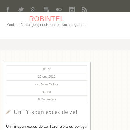
ROBINTEL
Pentru că inteligența este un loc tare singuratic!
08:22
22 oct. 2010
de
Robin Molnar
Opinii
8
Comentarii
Unii îi spun exces de zel
Unii îi spun exces de zel fazei ăleia cu polițiștii