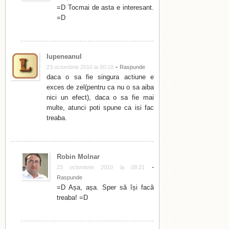
=D Tocmai de asta e interesant.
=D
lupeneanul
-
23 octombrie 2010 la 00:18
Raspunde
daca o sa fie singura actiune e
exces de zel(pentru ca nu o sa aiba
nici un efect), daca o sa fie mai
multe, atunci poti spune ca isi fac
treaba.
Robin Molnar
-
23 octombrie 2010 la 08:21
Raspunde
=D Așa, așa. Sper să își facă
treaba! =D