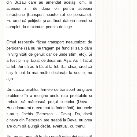
din Buzău care au amendat același om, în
aceeași zi, de două ori pentru aceeași
infracțiune (transport neautorizat de persoane).
Eu cred că polițiștii și-au făcut datoria corect și
complet, la maximum permis de lege.
Omul respectiv făcea transport neautorizat de
persoane (să nu ne tragem pe fund și să o dăm
în virginități de genul: dar de unde știm, etc). Și
a fost prin și taxat de două ori. Așa. Aș fi făcut
la fel. Jur că aș fi făcut la fel. Ba, chiar, cred că
l-aș fi luat la mai multe declarații la secție, nu
așa.
Din cauza piraților, firmele de transport au grave
probleme în a menține unele rute profitabile și
trebuie să mărească prețul biletelor (Deva –
Hunedoara mi-e cea mai la îndemână), iar unele
s-au și închis (Petroșani – Deva). Da, dacă
cineva din Petroșani are treabă la Deva, nu prea
are cum să ajungă decât, eventual, cu trenul.
No, eu aș vrea să le dau primă celor doi polițiști!