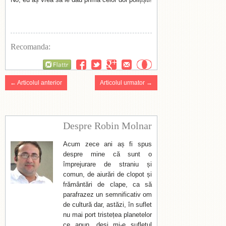
Recomanda:
Flattr
← Articolul anterior
Articolul urmator →
Despre Robin Molnar
Acum zece ani aș fi spus
despre mine că sunt o
împrejurare de straniu și
comun, de aiurări de clopot și
frământări de clape, ca să
parafrazez un semnificativ om
de cultură dar, astăzi, în suflet
nu mai port tristețea planetelor
ce apun, deși mi-e sufletul