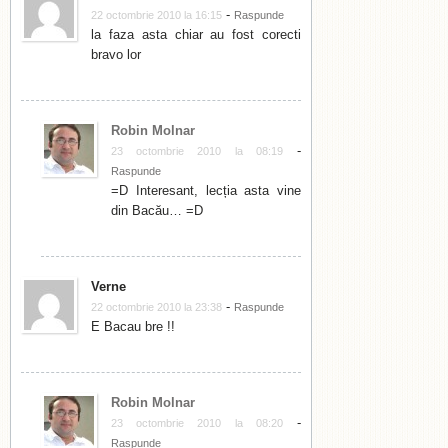
-
22 octombrie 2010 la 16:15
Raspunde
la faza asta chiar au fost corecti
bravo lor
Robin Molnar
-
23 octombrie 2010 la 08:19
Raspunde
=D Interesant, lecția asta vine
din Bacău… =D
Verne
-
22 octombrie 2010 la 23:38
Raspunde
E Bacau bre !!
Robin Molnar
-
23 octombrie 2010 la 08:20
Raspunde