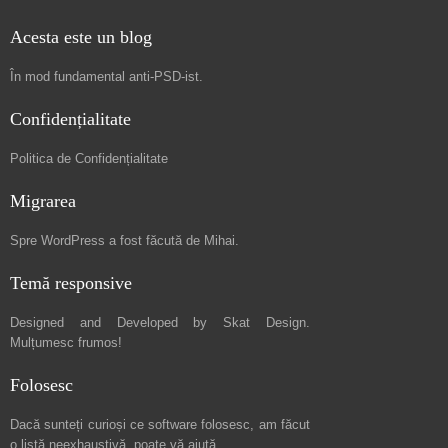
Acesta este un blog
În mod fundamental
anti-PSD-ist
.
Confidențialitate
Politica de Confidențialitate
Migrarea
Spre
WordPress a fost făcută de Mihai
.
Temă responsive
Designed and Developed by
Skat Design
.
Mulțumesc frumos!
Folosesc
Dacă sunteți curioși ce software folosesc, am făcut
o listă neexhaustivă
, poate vă ajută.