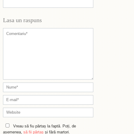
Lasa un raspuns
Vreau să fiu părtaș la faptă. Poți, de
asemenea,
să fii părtaș
și fără martori.