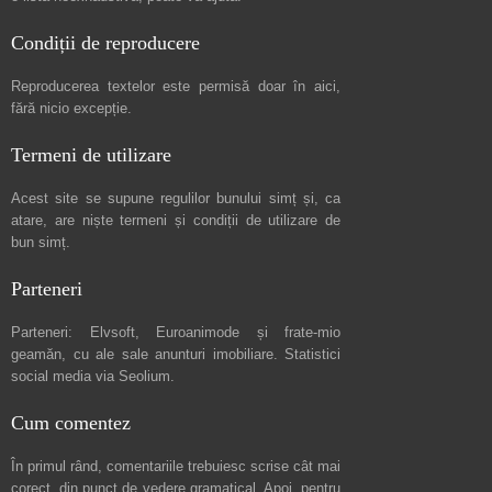
Condiții de reproducere
Reproducerea textelor este permisă doar în
aici
,
fără nicio excepție.
Termeni de utilizare
Acest site se supune regulilor bunului simț și, ca
atare, are niște
termeni și condiții de utilizare
de
bun simț.
Parteneri
Parteneri:
Elvsoft
,
Euroanimode
și frate-mio
geamăn, cu ale sale
anunturi imobiliare
. Statistici
social media via
Seolium
.
Cum comentez
În primul rând, comentariile trebuiesc scrise cât mai
corect, din punct de vedere gramatical. Apoi, pentru