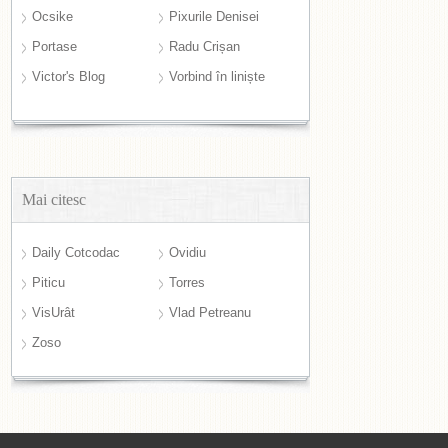
Ocsike
Pixurile Denisei
Portase
Radu Crișan
Victor's Blog
Vorbind în liniște
Mai citesc
Daily Cotcodac
Ovidiu
Piticu
Torres
VisUrât
Vlad Petreanu
Zoso