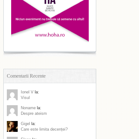
Comentarii Recente
Ionel V
la:
Visul
Noname
la:
Despre ateism
Gigel
la:
Care este limita decenței?