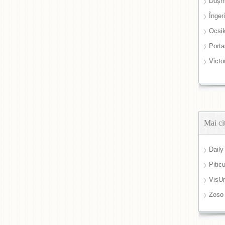
Dușm
Înger
Ocsi
Port
Victo
Mai ci
Daily
Pitic
VisUr
Zoso