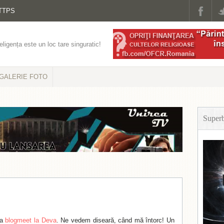
TTPS
eligența este un loc tare singuratic!
GALERIE FOTO
Super
la
blogmeet la Deva
. Ne vedem diseară, când mă întorc! Un