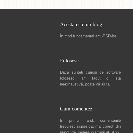
Acesta este un blog
În mod fundamental
anti-PSD-ist
.
Folosesc
Dacă sunteți curioși ce software
folosesc, am făcut
o listă
neexhaustivă
, poate vă ajută.
Cum comentez
În primul rând, comentariile
trebuiesc scrise cât mai corect, din
punct de vedere gramatical. Apoi,