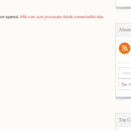
duce spamul.
Află cum sunt procesate datele comentariilor tale
.
Abone
Top C