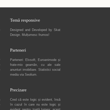
Temă responsive
e
Designed and Developed by
Skat
Design
. Mulțumesc frumos!
Parteneri
r
Parteneri:
Elvsoft
,
Euroanimode
și
e
frate-mio geamăn, cu ale sale
e
anunturi imobiliare
. Statistici social
media via
Seolium
.
Precizare
n
Cred că este logic și evident, însă
e
în cazul în care nu este logic și
c
evident pentru toată lumea: acest