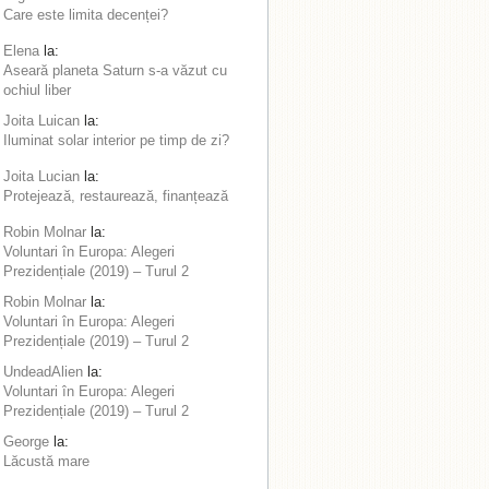
Care este limita decenței?
Elena
la:
Aseară planeta Saturn s-a văzut cu
ochiul liber
Joita Luican
la:
Iluminat solar interior pe timp de zi?
Joita Lucian
la:
Protejează, restaurează, finanțează
Robin Molnar
la:
Voluntari în Europa: Alegeri
Prezidențiale (2019) – Turul 2
Robin Molnar
la:
Voluntari în Europa: Alegeri
Prezidențiale (2019) – Turul 2
UndeadAlien
la:
Voluntari în Europa: Alegeri
Prezidențiale (2019) – Turul 2
George
la:
Lăcustă mare