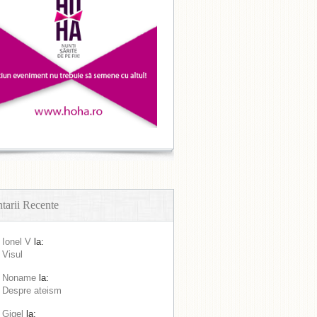
arii Recente
Ionel V
la:
Visul
Noname
la:
Despre ateism
Gigel
la: