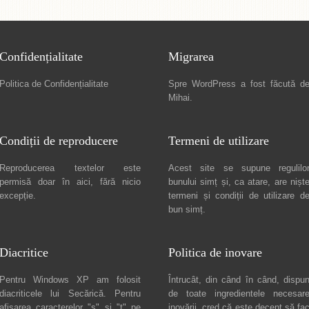
Confidențialitate
Migrarea
Politica de Confidențialitate
Spre
WordPress a fost făcută d
Mihai
.
Condiții de reproducere
Termeni de utilizare
Reproducerea textelor este
Acest site se supune regulilo
permisă doar în
aici
, fără nicio
bunului simț și, ca atare, are nișt
excepție.
termeni și condiții de utilizare
d
bun simț.
Diacritice
Politica de inovare
Pentru Windows XP am folosit
Întrucât, din când în când, dispu
diacriticele lui
Secărică
. Pentru
de toate ingredientele necesar
afișarea caracterelor "ș" și "ț" pe
inovării, cred că este decent să fa