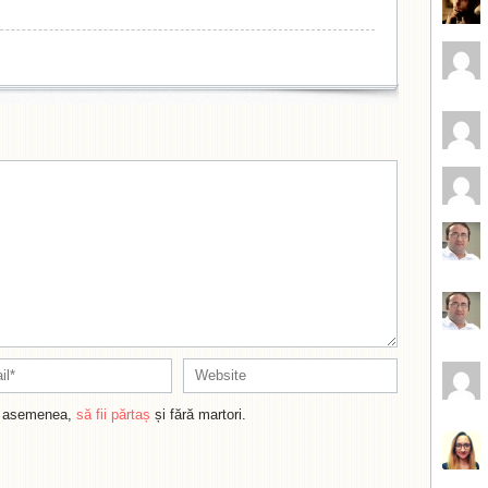
de asemenea,
să fii părtaș
și fără martori.