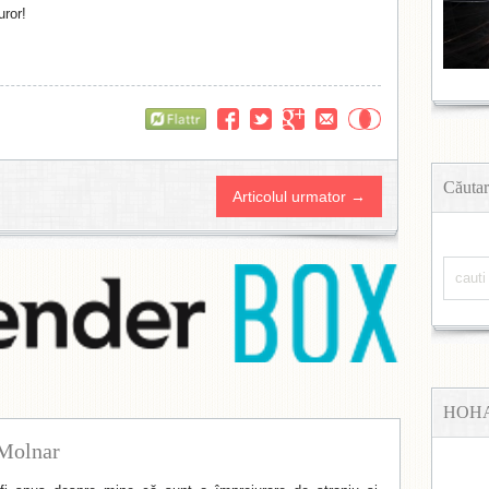
uror!
Flattr
Căutar
Articolul urmator →
HOH
Molnar