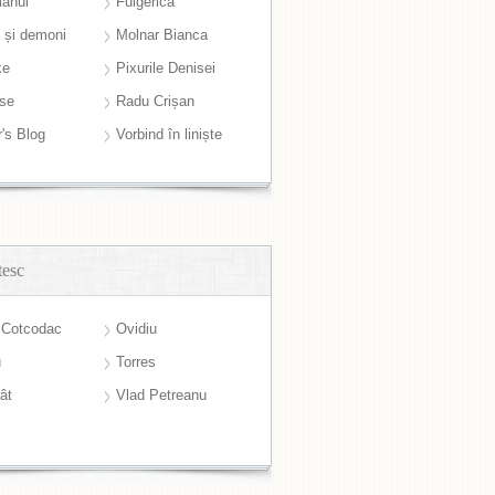
anul
Fulgerică
i și demoni
Molnar Bianca
ke
Pixurile Denisei
ase
Radu Crișan
r's Blog
Vorbind în liniște
tesc
 Cotcodac
Ovidiu
u
Torres
ât
Vlad Petreanu