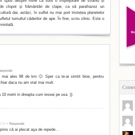
i spus despre mine că sunt o împrejurare de straniu și
de clopot și frământări de clape, ca să parafrazez un
ltură dar, astăzi, în suflet nu mai port tristețea planetelor
fletul tumultul căderilor de ape. În fine, scriu zilnic. Este o
mintală.
aspunde
 mai ales 98 de km 🙂 Sper ca te-ai simtit bine, pentru
chiar daca nu am stat mai mult.
Coment
la 10 metri in dreapta cum ieseai pe usa :))
-
8:09
Raspunde
prins că ai plecat aşa de repede…