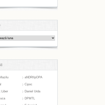
e
ll
Mazilu
aNDRIIpOPA
l
Cipoc
 Liber
Daniel Urda
suca
DPMTL