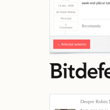
week-end plăcut tut
13 dec. 2008
de
Robin Molnar
Personal
2
Recomanda:
Comentarii
← Articolul anterior
Despre Robin 