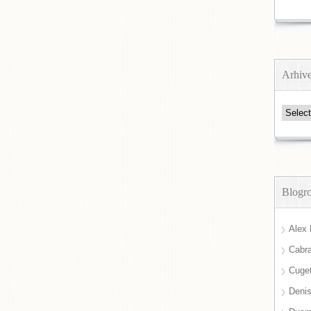
Arhiv
Arhive
Blogro
Alex 
Cabra
Cuget
Deni