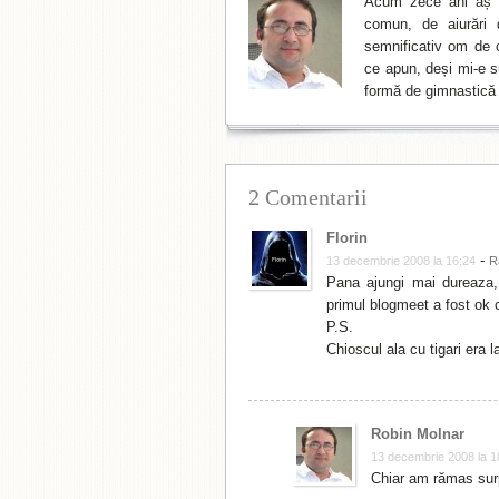
Acum zece ani aș f
comun, de aiurări 
semnificativ om de cu
ce apun, deși mi-e su
formă de gimnastică 
2 Comentarii
Florin
-
13 decembrie 2008 la 16:24
R
Pana ajungi mai dureaza,
primul blogmeet a fost ok 
P.S.
Chioscul ala cu tigari era 
Robin Molnar
13 decembrie 2008 la 1
Chiar am rămas sur