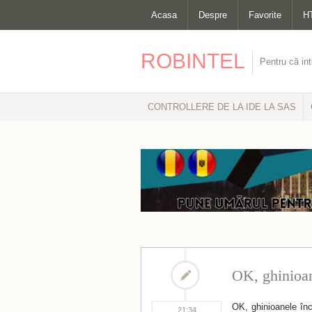
Acasa
Despre
Favorite
H
ROBINTEL
Pentru că int
CONTROLLERE DE LA IDE LA SAS
OK, ghinioan
OK, ghinioanele înc
21:34