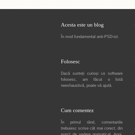
Acesta este un blog
În mod fundamental
anti-PSD-ist
.
Folosesc
Dacă sunteți curioși ce software
folosesc, am făcut
o listă
neexhaustivă
, poate vă ajută.
Cum comentez
În primul rând, comentariile
trebuiesc scrise cât mai corect, din
punct de vedere gramatical. Apoi,