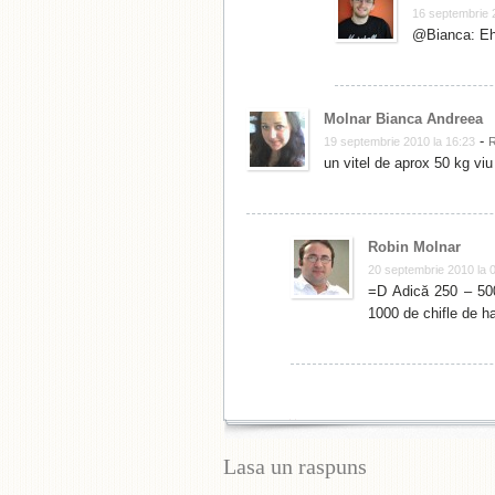
16 septembrie 
@Bianca: Eh,
Molnar Bianca Andreea
-
19 septembrie 2010 la 16:23
un vitel de aprox 50 kg viu
Robin Molnar
20 septembrie 2010 la 
=D Adică 250 – 500 
1000 de chifle de h
Lasa un raspuns