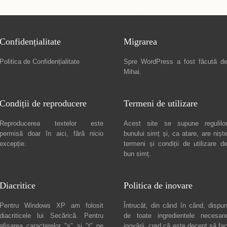
Confidențialitate
Migrarea
Politica de Confidențialitate
Spre
WordPress a fost făcută d
Mihai
.
Condiții de reproducere
Termeni de utilizare
Reproducerea textelor este
Acest site se supune regulilo
permisă doar în
aici
, fără nicio
bunului simț și, ca atare, are nișt
excepție.
termeni și condiții de utilizare
d
bun simț.
Diacritice
Politica de inovare
Pentru Windows XP am folosit
Întrucât, din când în când, dispu
diacriticele lui
Secărică
. Pentru
de toate ingredientele necesar
afișarea caracterelor "ș" și "ț" pe
inovării, cred că este decent să fa