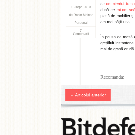
ce
am pierdut trenu
15 sept. 2010
după ce
mi-am scăp
de
Robin Molnar
piesă de mobilier ș
am mai pățit una.
Personal
7
Comentarii
În pauza de masă 
grețăluit instantane
mai de grabă crudă.
Recomanda:
← Articolul anterior