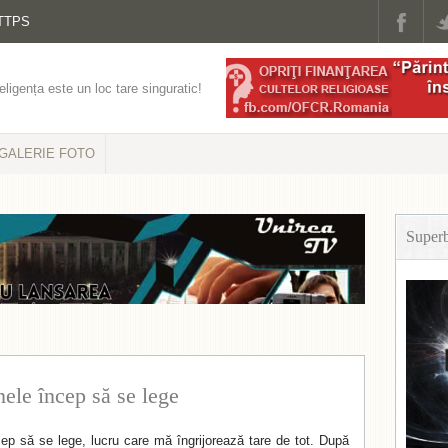
TTPS
eligența este un loc tare singuratic!
GALERIE FOTO
Super
ele încep să se lege
ep să se lege, lucru care mă îngrijorează tare de tot. După