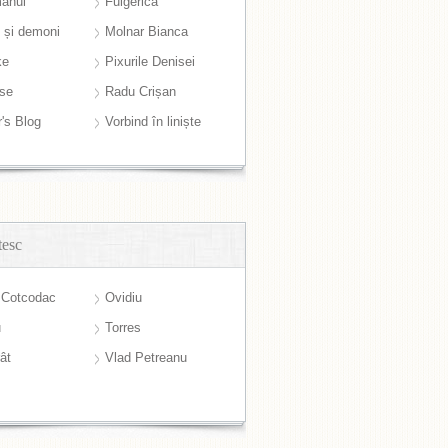
anul
Fulgerică
i și demoni
Molnar Bianca
ke
Pixurile Denisei
ase
Radu Crișan
r's Blog
Vorbind în liniște
tesc
 Cotcodac
Ovidiu
u
Torres
ât
Vlad Petreanu