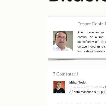
Despre Robin 
Acum zece ani aș f
comun, de aiurări 
semnificativ om de cu
ce apun, deși mi-e su
formă de gimnastică 
7 Comentarii
Mihai Todor
-
16 septembrie 2010 la 01:26
Al’ dată mănâncă și tu pui