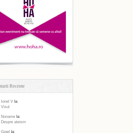
arii Recente
Ionel V
la:
Visul
Noname
la:
Despre ateism
Gigel
la: