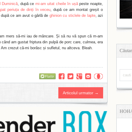
l Duminică
, după ce
mi-am uitat cheile în ușă
peste noapte,
at periuța de dinți în veceu
, după ce am montat greșit o
i după ce am avut o gârlă de
ghinion cu sticlele de lapte
, azi
am mers să-mi iau de mâncare. Și să nu vă spun că m-am
u când am gustat friptura din pulpă de porc care, culmea, era
 Am crezut că-mi borăsc și sufletul, nu altceva. Bleah.
Căutar
Flattr
Articolul urmator →
HOH