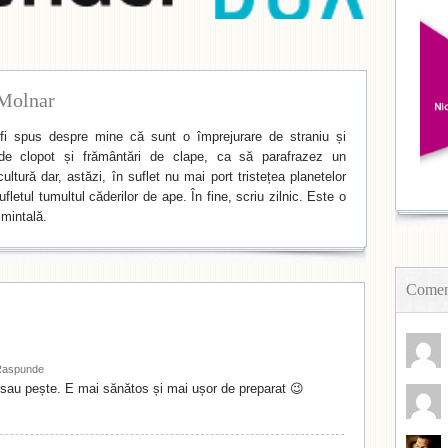
Molnar
i spus despre mine că sunt o împrejurare de straniu și
de clopot și frământări de clape, ca să parafrazez un
ltură dar, astăzi, în suflet nu mai port tristețea planetelor
fletul tumultul căderilor de ape. În fine, scriu zilnic. Este o
mintală.
Coment
Raspunde
 sau pește. E mai sănătos și mai ușor de preparat 😉