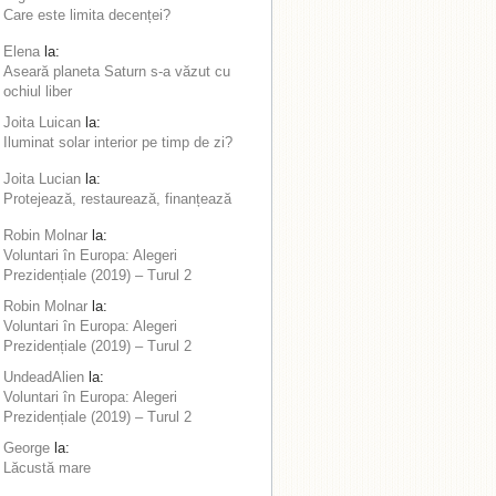
Care este limita decenței?
Elena
la:
Aseară planeta Saturn s-a văzut cu
ochiul liber
Joita Luican
la:
Iluminat solar interior pe timp de zi?
Joita Lucian
la:
Protejează, restaurează, finanțează
Robin Molnar
la:
Voluntari în Europa: Alegeri
Prezidențiale (2019) – Turul 2
Robin Molnar
la:
Voluntari în Europa: Alegeri
Prezidențiale (2019) – Turul 2
UndeadAlien
la:
Voluntari în Europa: Alegeri
Prezidențiale (2019) – Turul 2
George
la:
Lăcustă mare