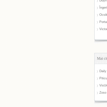
Dușm
Înger
Ocsi
Port
Victo
Mai ci
Daily
Pitic
VisUr
Zoso