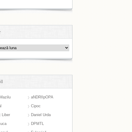
e
ll
Mazilu
aNDRIIpOPA
l
Cipoc
 Liber
Daniel Urda
suca
DPMTL