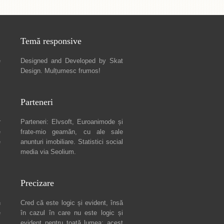
Temă responsive
e
Designed and Developed by
Skat
Design
. Mulțumesc frumos!
Parteneri
r
Parteneri:
Elvsoft
,
Euroanimode
și
e
frate-mio geamăn, cu ale sale
e
anunturi imobiliare
. Statistici social
media via
Seolium
.
Precizare
n
Cred că este logic și evident, însă
e
în cazul în care nu este logic și
c
evident pentru toată lumea: acest