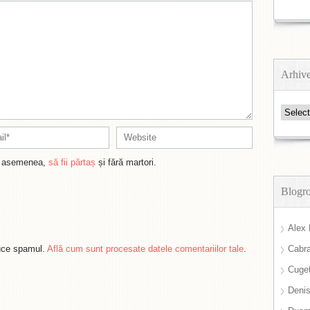
Arhiv
Arhive
de asemenea,
să fii părtaș
și fără martori.
Blogro
Alex 
duce spamul.
Află cum sunt procesate datele comentariilor tale
.
Cabra
Cuget
Deni