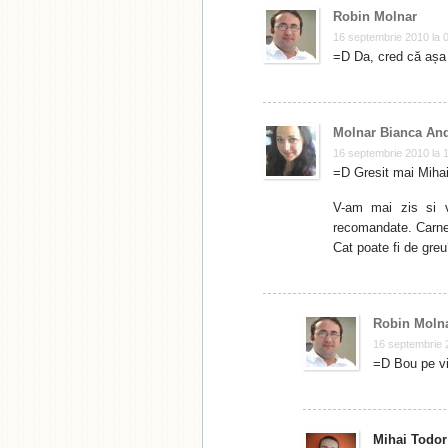
Robin Molnar
16 septembrie 2010 la 
=D Da, cred că așa 
Molnar Bianca An
16 septembrie 2010 la 
=D Gresit mai Mihai!
V-am mai zis si 
recomandate. Carnea
Cat poate fi de gre
Robin Moln
16 septembrie 
=D Bou pe v
Mihai Todor