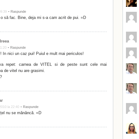
-
09:39
Raspunde
o să fac. Bine, deja mi s-a cam acrit de pui. =D
dreea
-
11:20
Raspunde
 In nici un caz pui! Puiul e mult mai periculos!
va repet: carnea de VITEL si de peste sunt cele mai
 de vitel nu are grasimi.
u?
ar
-
2010 la 22:40
Raspunde
ițel nu se mănâncă. =D