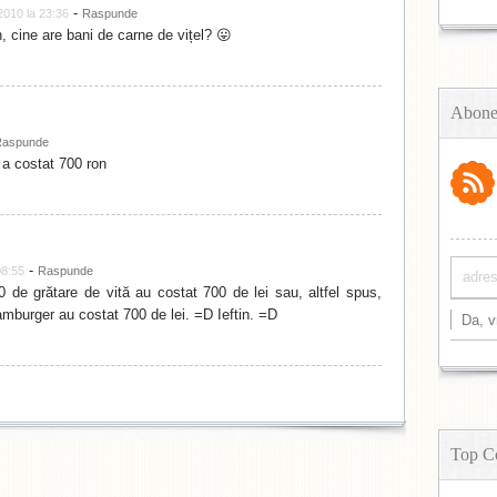
-
2010 la 23:36
Raspunde
 cine are bani de carne de vițel? 😛
Abone
Raspunde
 a costat 700 ron
-
08:55
Raspunde
de grătare de vită au costat 700 de lei sau, altfel spus,
amburger au costat 700 de lei. =D Ieftin. =D
Top C