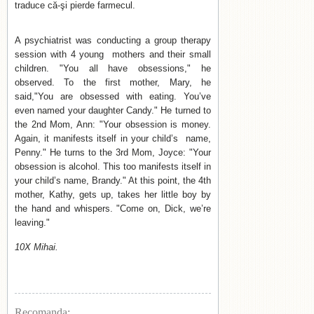
traduce că-şi pierde farmecul.
A psychiatrist was conducting a group therapy
session with 4 young mothers and their small
children. "You all have obsessions," he
observed. To the first mother, Mary, he
said,"You are obsessed with eating. You’ve
even named your daughter Candy." He turned to
the 2nd Mom, Ann: "Your obsession is money.
Again, it manifests itself in your child’s name,
Penny." He turns to the 3rd Mom, Joyce: "Your
obsession is alcohol. This too manifests itself in
your child’s name, Brandy." At this point, the 4th
mother, Kathy, gets up, takes her little boy by
the hand and whispers. "Come on, Dick, we’re
leaving."
10X Mihai.
Recomanda: