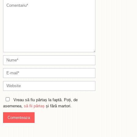
Vreau să fiu părtaș la faptă. Poți, de
asemenea,
să fii părtaș
și fără martori.