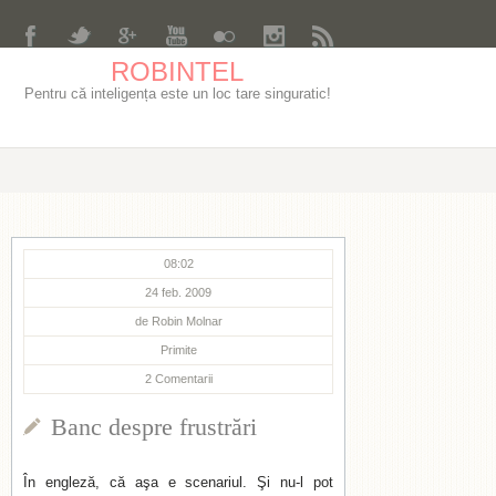
ROBINTEL
Pentru că inteligența este un loc tare singuratic!
08:02
24 feb. 2009
de
Robin Molnar
Primite
2
Comentarii
Banc despre frustrări
În engleză, că aşa e scenariul. Şi nu-l pot