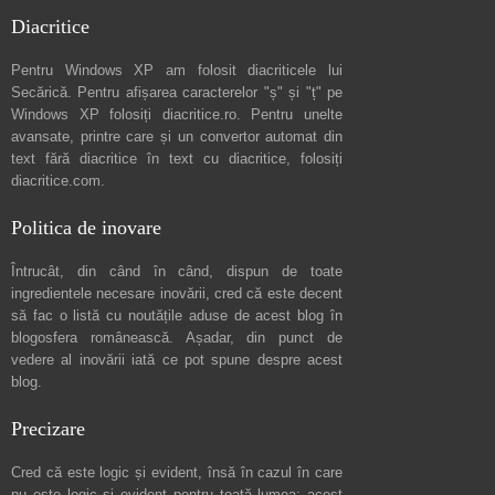
Diacritice
Pentru Windows XP am folosit diacriticele lui
Secărică
. Pentru afișarea caracterelor "ș" și "ț" pe
Windows XP folosiți
diacritice.ro
. Pentru unelte
avansate, printre care și un convertor automat din
text fără diacritice în text cu diacritice, folosiți
diacritice.com
.
Politica de inovare
Întrucât, din când în când, dispun de toate
ingredientele necesare inovării, cred că este decent
să fac o listă cu noutățile aduse de acest blog în
blogosfera românească. Așadar, din punct de
vedere al inovării iată ce pot spune
despre acest
blog
.
Precizare
Cred că este logic și evident, însă în cazul în care
nu este logic și evident pentru toată lumea: acest