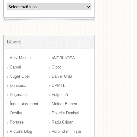
Arhive
Blogroll
Alex Mazilu
aNDRIIpOPA
Cabral
Cipoc
Cuget Liber
Daniel Urda
Denisuca
DPMTL
Dușmanul
Fulgerică
Îngeri și demoni
Molnar Bianca
Ocsike
Pixurile Denisei
Portase
Radu Crișan
Victor's Blog
Vorbind în liniște