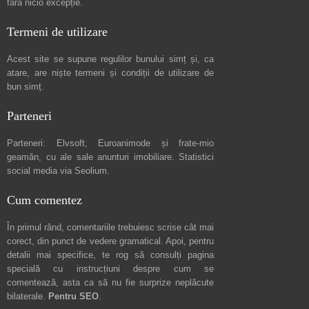
fără nicio excepție.
Termeni de utilizare
Acest site se supune regulilor bunului simț și, ca
atare, are niște
termeni și condiții de utilizare
de
bun simț.
Parteneri
Parteneri:
Elvsoft
,
Euroanimode
și frate-mio
geamăn, cu ale sale
anunturi imobiliare
. Statistici
social media via
Seolium
.
Cum comentez
În primul rând, comentariile trebuiesc scrise cât mai
corect, din punct de vedere gramatical. Apoi, pentru
detalii mai specifice, te rog să consulți pagina
specială cu instrucțiuni despre
cum se
comentează
, asta ca să nu fie surprize neplăcute
bilaterale.
Pentru SEO
.