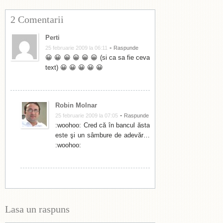
2 Comentarii
Perti
-
25 februarie 2009 la 06:11
Raspunde
😀 😀 😀 😀 😀 😀 (si ca sa fie ceva
text) 😀 😀 😀 😀 😀
Robin Molnar
-
25 februarie 2009 la 07:05
Raspunde
:woohoo: Cred că în bancul ăsta
este şi un sâmbure de adevăr…
:woohoo:
Lasa un raspuns