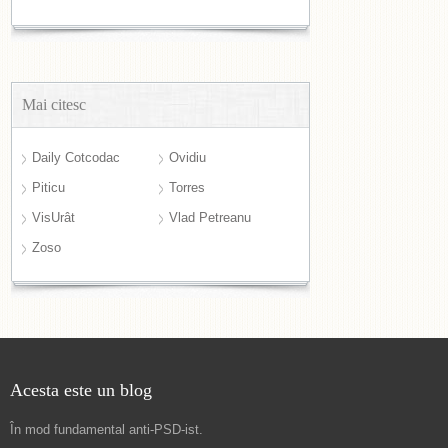
Mai citesc
Daily Cotcodac
Ovidiu
Piticu
Torres
VisUrât
Vlad Petreanu
Zoso
Acesta este un blog
În mod fundamental
anti-PSD-ist
.