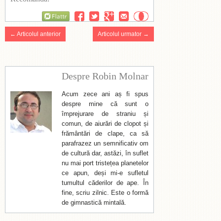
Flattr
← Articolul anterior
Articolul urmator →
Despre Robin Molnar
Acum zece ani aș fi spus
despre mine că sunt o
împrejurare de straniu și
comun, de aiurări de clopot și
frământări de clape, ca să
parafrazez un semnificativ om
de cultură dar, astăzi, în suflet
nu mai port tristețea planetelor
ce apun, deși mi-e sufletul
tumultul căderilor de ape. În
fine, scriu zilnic. Este o formă
de gimnastică mintală.