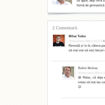
ce apun, deși mi-e su
formă de gimnastică 
2 Comentarii
Mihai Todor
-
18 decembrie 2009 la 19:37
R
Renunță și tu la câteva pac
să mai vrei să vezi becur
Robin Molnar
18 decembrie 2009 la 1
😆 Relax, că deja e
vreau să mai iau ce
😉