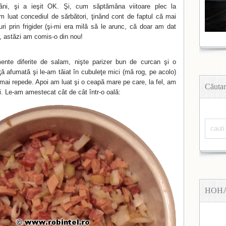
ni, şi a ieşit OK. Şi, cum săptămâna viitoare plec la
m luat concediul de sărbători, ţinând cont de faptul că mai
i prin frigider (şi-mi era milă să le arunc, că doar am dat
), astăzi am comis-o din nou!
mente diferite de salam, nişte parizer bun de curcan şi o
ţă afumată şi le-am tăiat în cubuleţe mici (mă rog, pe acolo)
mai repede. Apoi am luat şi o ceapă mare pe care, la fel, am
Căutar
i. Le-am amestecat cât de cât într-o oală:
HOH