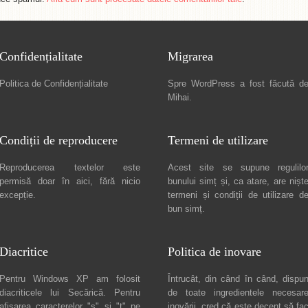
Confidențialitate
Migrarea
Politica de Confidențialitate
Spre
WordPress a fost făcută d
Mihai
.
Condiții de reproducere
Termeni de utilizare
Reproducerea textelor este
Acest site se supune regulilo
permisă doar în
aici
, fără nicio
bunului simț și, ca atare, are nișt
excepție.
termeni și condiții de utilizare
d
bun simț.
Diacritice
Politica de inovare
Pentru Windows XP am folosit
Întrucât, din când în când, dispu
diacriticele lui
Secărică
. Pentru
de toate ingredientele necesar
afișarea caracterelor "ș" și "ț" pe
inovării, cred că este decent să fa