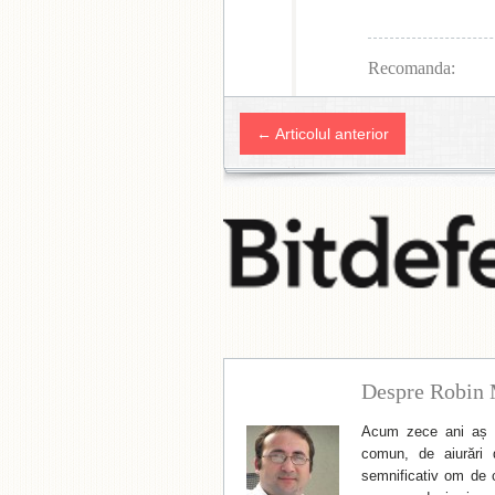
Recomanda:
← Articolul anterior
Despre Robin 
Acum zece ani aș f
comun, de aiurări 
semnificativ om de cu