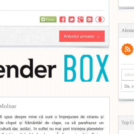
Flattr
Abone
Articolul urmator →
Molnar
i spus despre mine că sunt o împrejurare de straniu și
Top C
de clopot și frământări de clape, ca să parafrazez un
ltură dar, astăzi, în suflet nu mai port tristețea planetelor