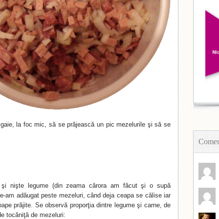
igaie, la foc mic, să se prăjească un pic mezelurile şi să se
Coment
rt şi nişte legume (din zeama cărora am făcut şi o supă
 le-am adăugat peste mezeluri, când deja ceapa se călise iar
oape prăjite. Se observă proporţia dintre legume şi carne, de
e tocăniţă de mezeluri: