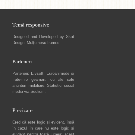
Temă responsive
e
Designed and Developed by
Skat
Design
. Mulțumesc frumos!
Parteneri
r
Parteneri:
Elvsoft
,
Euroanimode
și
e
frate-mio geamăn, cu ale sale
e
anunturi imobiliare
. Statistici social
media via
Seolium
.
Precizare
n
Cred că este logic și evident, însă
e
în cazul în care nu este logic și
c
evident pentru toată lumea: acest