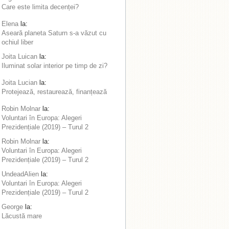
Care este limita decenței?
Elena
la:
Aseară planeta Saturn s-a văzut cu
ochiul liber
Joita Luican
la:
Iluminat solar interior pe timp de zi?
Joita Lucian
la:
Protejează, restaurează, finanțează
Robin Molnar
la:
Voluntari în Europa: Alegeri
Prezidențiale (2019) – Turul 2
Robin Molnar
la:
Voluntari în Europa: Alegeri
Prezidențiale (2019) – Turul 2
UndeadAlien
la:
Voluntari în Europa: Alegeri
Prezidențiale (2019) – Turul 2
George
la:
Lăcustă mare