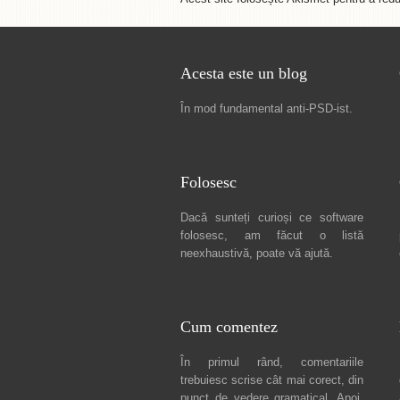
Acesta este un blog
În mod fundamental
anti-PSD-ist
.
Folosesc
Dacă sunteți curioși ce software
folosesc, am făcut
o listă
neexhaustivă
, poate vă ajută.
Cum comentez
În primul rând, comentariile
trebuiesc scrise cât mai corect, din
punct de vedere gramatical. Apoi,