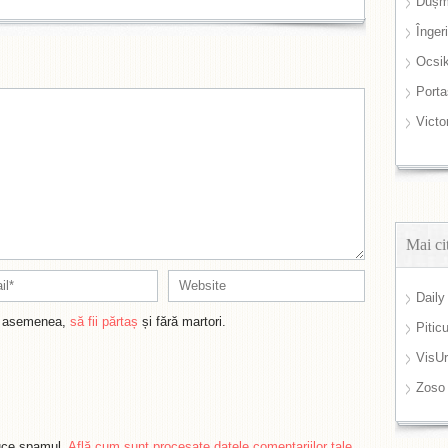
Dușm
Înger
Ocsi
Port
Victo
Mai ci
Daily
de asemenea,
să fii părtaș
și fără martori.
Pitic
VisUr
Zoso
duce spamul.
Află cum sunt procesate datele comentariilor tale
.