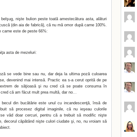
 belşug, nişte bulion peste toată amestecătura asta, alături
cuscă (din aia de fabrică), că nu mă omor după carne 100%.
e carne este de peste 66%:
niţa asta de mezeluri:
oză se vede bine sau nu, dar deja la ultima poză culoarea
e, devenind mai intensă. Practic ea s-a cerut oprită de pe
 extrem de săţioasă şi nu cred că se poate consuma în
e, cred că am făcut mult prea multă, dar no…
că becul din bucătărie este unul cu incandescenţă, însă de
ebuit să procesez digital imaginile, că nu ieşeau culorile
se văd doar cercuri, pentru că a trebuit să modific nişte
e, decorul căpătând nişte culori ciudate şi, no, nu vroiam să
ubiect.