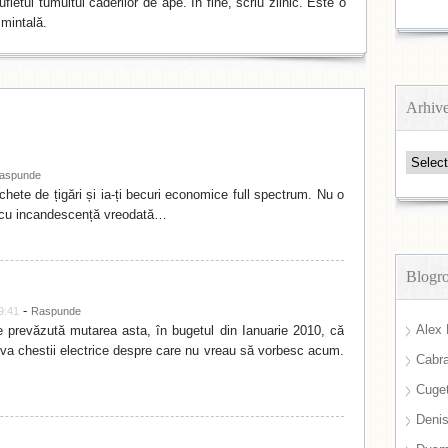
fletul tumultul căderilor de ape. În fine, scriu zilnic. Este o
mintală.
Arhiv
Arhive
aspunde
hete de țigări și ia-ți becuri economice full spectrum. Nu o
i cu incandescență vreodată…
Blogro
-
9:41
Raspunde
Alex 
 prevăzută mutarea asta, în bugetul din Ianuarie 2010, că
va chestii electrice despre care nu vreau să vorbesc acum.
Cabra
Cuget
Deni