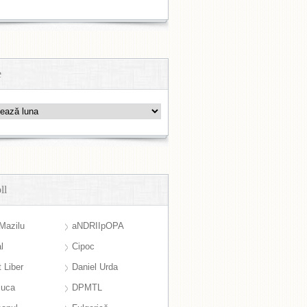
e
ll
Mazilu
aNDRIIpOPA
l
Cipoc
 Liber
Daniel Urda
suca
DPMTL