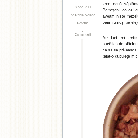
vreo două săptămâ
18 dec. 2009
Petroşani, că azi a
de
Robin Molnar
aveam nişte mezelur
bani frumoşi pe ele
Reţetar
2
Comentarii
Am luat trei sorti
bucăţică de slăninu
ca să se prăjească 
tăiat-o cubuleţe mic