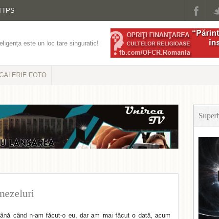
TTPS
eligența este un loc tare singuratic!
GALERIE FOTO
Super
mezeluri
ână când n-am făcut-o eu, dar am mai făcut o dată, acum