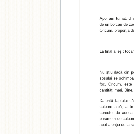
Apoi am turnat, din
de un borcan de za
Oricum, proporţia d
La final a ieşit tocă
Nu ştiu dacă din p
sosului se schimbas
foc. Oricum, este
cantităţi mari. Bin
Datorită faptului 
culoare albă, a tr
corecte, de aceea 
parametri de culoar
abat atenţia de la s