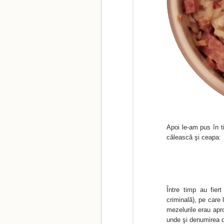
Apoi le-am pus în t
călească şi ceapa:
Între timp au fie
criminală), pe care
mezelurile erau apr
unde şi denumirea d