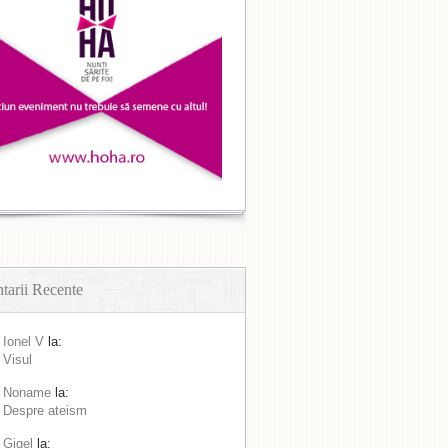
arii Recente
Ionel V
la:
Visul
Noname
la:
Despre ateism
Gigel
la: