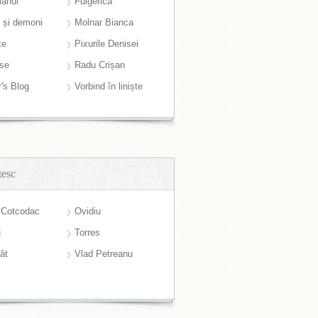
anul
Fulgerică
i și demoni
Molnar Bianca
ke
Pixurile Denisei
ase
Radu Crișan
r's Blog
Vorbind în liniște
tesc
 Cotcodac
Ovidiu
u
Torres
ât
Vlad Petreanu