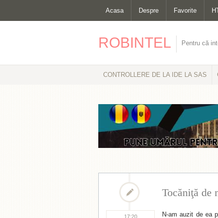
Acasa
Despre
Favorite
H
ROBINTEL
Pentru că int
CONTROLLERE DE LA IDE LA SAS
Tocăniţă de 
N-am auzit de ea p
17:20