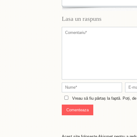
Lasa un raspuns
Vreau să fiu părtaș la faptă. Poți, 
Acest site folosește Akismet pentru a re