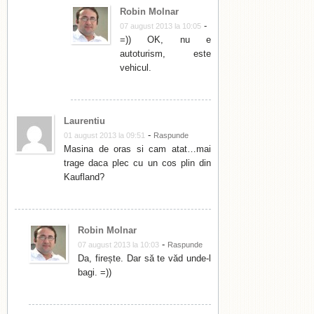
Robin Molnar
-
07 august 2013 la 10:05
=)) OK, nu e
autoturism, este
vehicul.
Laurentiu
-
01 august 2013 la 09:51
Raspunde
Masina de oras si cam atat…mai
trage daca plec cu un cos plin din
Kaufland?
Robin Molnar
-
07 august 2013 la 10:03
Raspunde
Da, firește. Dar să te văd unde-l
bagi. =))