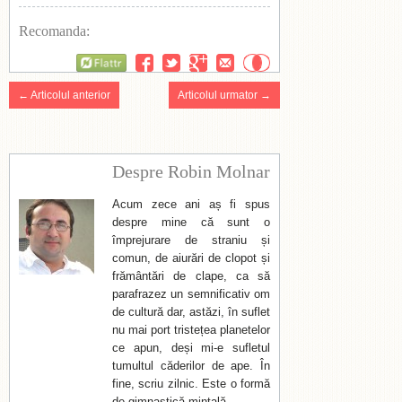
Recomanda:
Flattr
← Articolul anterior
Articolul urmator →
Despre Robin Molnar
Acum zece ani aș fi spus
despre mine că sunt o
împrejurare de straniu și
comun, de aiurări de clopot și
frământări de clape, ca să
parafrazez un semnificativ om
de cultură dar, astăzi, în suflet
nu mai port tristețea planetelor
ce apun, deși mi-e sufletul
tumultul căderilor de ape. În
fine, scriu zilnic. Este o formă
de gimnastică mintală.