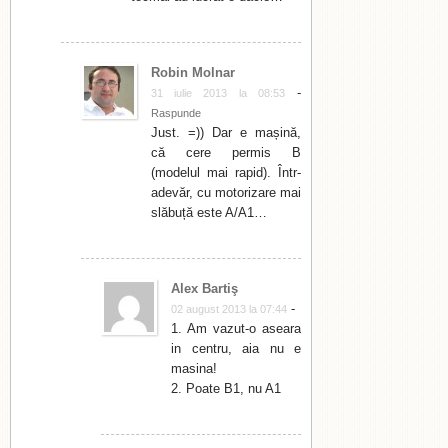
Robin Molnar
-
31 iulie 2013 la 08:53
Raspunde
Just. =)) Dar e mașină,
că cere permis B
(modelul mai rapid). Într-
adevăr, cu motorizare mai
slăbuță este A/A1…
Alex Bartiş
-
02 august 2013 la 07:44
1. Am vazut-o aseara
in centru, aia nu e
masina!
2. Poate B1, nu A1