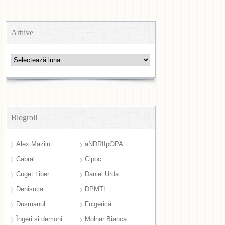
Arhive
Arhive
Blogroll
Alex Mazilu
aNDRIIpOPA
Cabral
Cipoc
Cuget Liber
Daniel Urda
Denisuca
DPMTL
Dușmanul
Fulgerică
Îngeri și demoni
Molnar Bianca