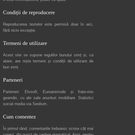
Condiții de reproducere
Reproducerea textelor este permisă doar în
aici
,
fără nicio excepție.
Termeni de utilizare
Acest site se supune regulilor bunului simț și, ca
atare, are niște
termeni și condiții de utilizare
de
bun simț.
Parteneri
Parteneri:
Elvsoft
,
Euroanimode
și frate-mio
geamăn, cu ale sale
anunturi imobiliare
. Statistici
social media via
Seolium
.
Cum comentez
În primul rând, comentariile trebuiesc scrise cât mai
corect, din punct de vedere gramatical. Apoi, pentru