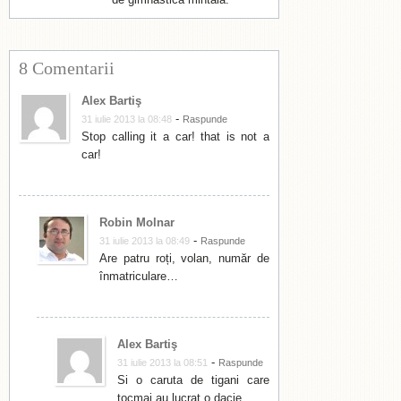
8 Comentarii
Alex Bartiş
-
31 iulie 2013 la 08:48
Raspunde
Stop calling it a car! that is not a
car!
Robin Molnar
-
31 iulie 2013 la 08:49
Raspunde
Are patru roți, volan, număr de
înmatriculare…
Alex Bartiş
-
31 iulie 2013 la 08:51
Raspunde
Si o caruta de tigani care
tocmai au lucrat o dacie…