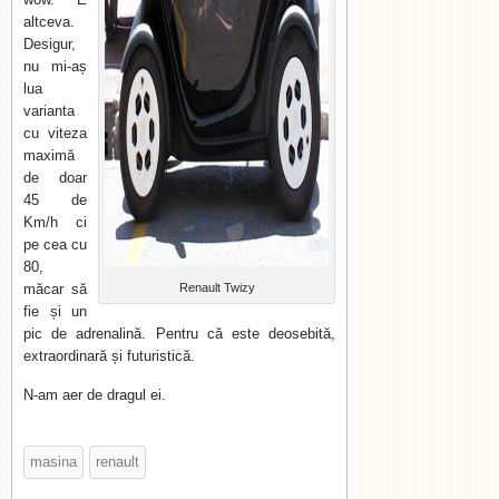
altceva.
Desigur,
nu mi-aș
lua
varianta
cu viteza
maximă
de doar
45 de
Km/h ci
pe cea cu
80,
măcar să
Renault Twizy
fie și un
pic de adrenalină. Pentru că este deosebită,
extraordinară și futuristică.
N-am aer de dragul ei.
masina
renault