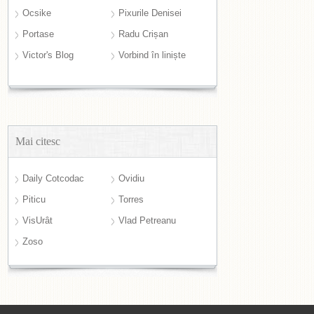
Ocsike
Pixurile Denisei
Portase
Radu Crișan
Victor's Blog
Vorbind în liniște
Mai citesc
Daily Cotcodac
Ovidiu
Piticu
Torres
VisUrât
Vlad Petreanu
Zoso