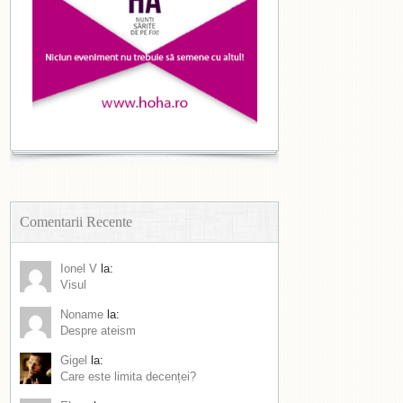
Comentarii Recente
Ionel V
la:
Visul
Noname
la:
Despre ateism
Gigel
la:
Care este limita decenței?