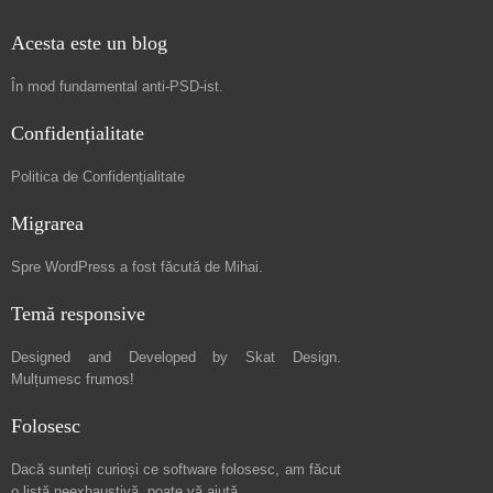
Acesta este un blog
În mod fundamental
anti-PSD-ist
.
Confidențialitate
Politica de Confidențialitate
Migrarea
Spre
WordPress a fost făcută de Mihai
.
Temă responsive
Designed and Developed by
Skat Design
.
Mulțumesc frumos!
Folosesc
Dacă sunteți curioși ce software folosesc, am făcut
o listă neexhaustivă
, poate vă ajută.