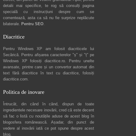
detalii mai specifice, te rog să consulți pagina
specială cu instrucțiuni despre
cum se
comentează
, asta ca să nu fie surprize neplăcute
bilaterale.
Pentru SEO
.
Diacritice
Pentru Windows XP am folosit diacriticele lui
Secărică
. Pentru afișarea caracterelor "ș" și "ț" pe
Windows XP folosiți
diacritice.ro
. Pentru unelte
avansate, printre care și un convertor automat din
text fără diacritice în text cu diacritice, folosiți
diacritice.com
.
Politica de inovare
Întrucât, din când în când, dispun de toate
ingredientele necesare inovării, cred că este decent
să fac o listă cu noutățile aduse de acest blog în
blogosfera românească. Așadar, din punct de
vedere al inovării iată ce pot spune
despre acest
blog
.