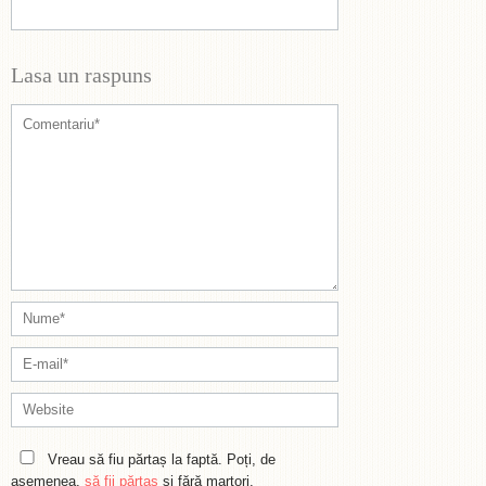
Lasa un raspuns
Vreau să fiu părtaș la faptă. Poți, de
asemenea,
să fii părtaș
și fără martori.