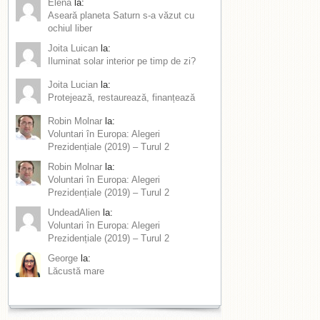
Elena
la:
Aseară planeta Saturn s-a văzut cu
ochiul liber
Joita Luican
la:
Iluminat solar interior pe timp de zi?
Joita Lucian
la:
Protejează, restaurează, finanțează
Robin Molnar
la:
Voluntari în Europa: Alegeri
Prezidențiale (2019) – Turul 2
Robin Molnar
la:
Voluntari în Europa: Alegeri
Prezidențiale (2019) – Turul 2
UndeadAlien
la:
Voluntari în Europa: Alegeri
Prezidențiale (2019) – Turul 2
George
la:
Lăcustă mare