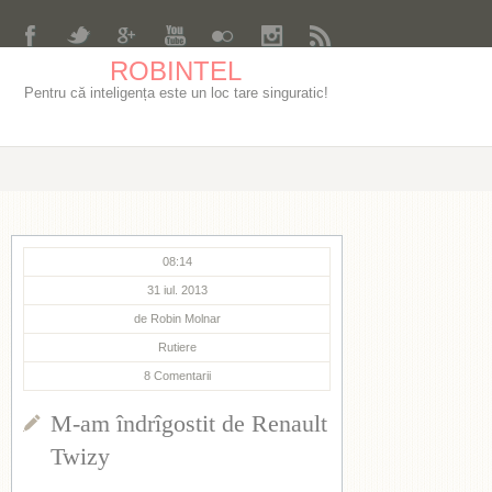
ROBINTEL
Pentru că inteligența este un loc tare singuratic!
08:14
31 iul. 2013
de
Robin Molnar
Rutiere
8
Comentarii
M-am îndrîgostit de Renault
Twizy