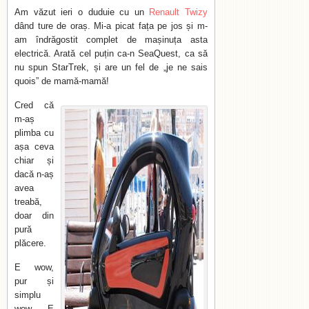
Am văzut ieri o duduie cu un
Renault Twizy
dând ture de oraș. Mi-a picat fața pe jos și m-
am îndrăgostit complet de mașinuța asta
electrică. Arată cel puțin ca-n SeaQuest, ca să
nu spun StarTrek, și are un fel de „je ne sais
quois” de mamă-mamă!
Cred că
m-aș
plimba cu
așa ceva
chiar și
dacă n-aș
avea
treabă,
doar din
pură
plăcere.
E wow,
pur și
simplu
wow. E