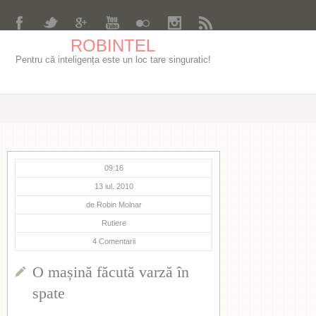
ROBINTEL
Pentru că inteligența este un loc tare singuratic!
09:16
13 iul. 2010
de
Robin Molnar
Rutiere
4
Comentarii
O mașină făcută varză în
spate