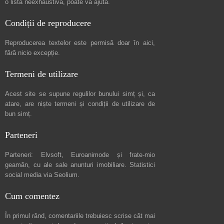
o listă neexhaustivă
, poate vă ajută.
Condiții de reproducere
Reproducerea textelor este permisă doar în
aici
,
fără nicio excepție.
Termeni de utilizare
Acest site se supune regulilor bunului simț și, ca
atare, are niște
termeni și condiții de utilizare
de
bun simț.
Parteneri
Parteneri:
Elvsoft
,
Euroanimode
și frate-mio
geamăn, cu ale sale
anunturi imobiliare
. Statistici
social media via
Seolium
.
Cum comentez
În primul rând, comentariile trebuiesc scrise cât mai