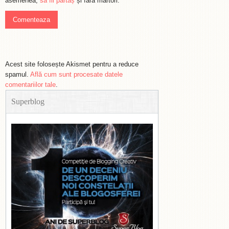
asemenea,
să fii părtaș
și fără martori.
Acest site folosește Akismet pentru a reduce
spamul.
Află cum sunt procesate datele
comentariilor tale
.
Superblog