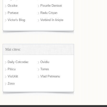
Ocsike
Pixurile Denisei
Portase
Radu Crișan
Victor's Blog
Vorbind în liniște
Mai citesc
Daily Cotcodac
Ovidiu
Piticu
Torres
VisUrât
Vlad Petreanu
Zoso