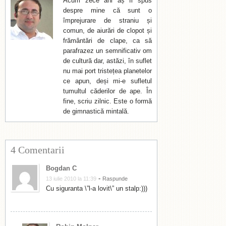
Acum zece ani aș fi spus
despre mine că sunt o
împrejurare de straniu și
comun, de aiurări de clopot și
frământări de clape, ca să
parafrazez un semnificativ om
de cultură dar, astăzi, în suflet
nu mai port tristețea planetelor
ce apun, deși mi-e sufletul
tumultul căderilor de ape. În
fine, scriu zilnic. Este o formă
de gimnastică mintală.
4 Comentarii
Bogdan C
-
13 iulie 2010 la 11:39
Raspunde
Cu siguranta \”l-a lovit\” un stalp:)))