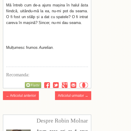
Mă întreb cum de-a ajuns mașina în halul ăsta
fiindcă, uitându-mă la ea, nu-mi pot da seama.
O fi fost un stâlp și a dat cu spatele? O fi intrat
careva în mașină? Sincer, nu-mi dau seama.
Mulțumesc frumos
Aurelian
.
Recomanda:
Flattr
← Articolul anterior
Articolul urmator →
Despre Robin Molnar