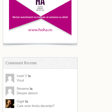
Comentarii Recente
Ionel V
la:
Visul
Noname
la:
Despre ateism
Gigel
la:
Care este limita decenței?