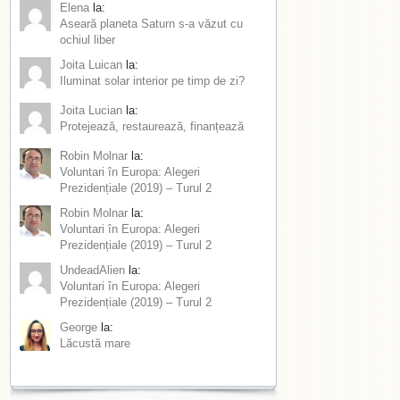
Elena
la:
Aseară planeta Saturn s-a văzut cu
ochiul liber
Joita Luican
la:
Iluminat solar interior pe timp de zi?
Joita Lucian
la:
Protejează, restaurează, finanțează
Robin Molnar
la:
Voluntari în Europa: Alegeri
Prezidențiale (2019) – Turul 2
Robin Molnar
la:
Voluntari în Europa: Alegeri
Prezidențiale (2019) – Turul 2
UndeadAlien
la:
Voluntari în Europa: Alegeri
Prezidențiale (2019) – Turul 2
George
la:
Lăcustă mare