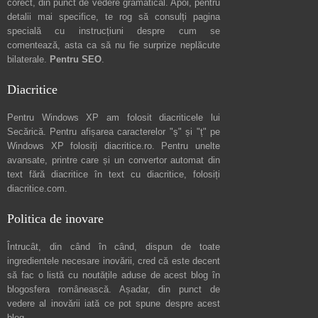
corect, din punct de vedere gramatical. Apoi, pentru
detalii mai specifice, te rog să consulți pagina
specială cu instrucțiuni despre
cum se
comentează
, asta ca să nu fie surprize neplăcute
bilaterale.
Pentru SEO
.
Diacritice
Pentru Windows XP am folosit diacriticele lui
Secărică
. Pentru afișarea caracterelor "ș" și "ț" pe
Windows XP folosiți
diacritice.ro
. Pentru unelte
avansate, printre care și un convertor automat din
text fără diacritice în text cu diacritice, folosiți
diacritice.com
.
Politica de inovare
Întrucât, din când în când, dispun de toate
ingredientele necesare inovării, cred că este decent
să fac o listă cu noutățile aduse de acest blog în
blogosfera românească. Așadar, din punct de
vedere al inovării iată ce pot spune
despre acest
blog
.