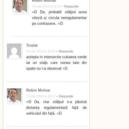
Robin Molnar
-
13 iulie 2010 la 11:44
Raspunde
=D Da, probabil stâlpul avea
viteză și circula neregulamentar
pe contrasens. =D
Trodat
-
13 iulie 2010 la 18:30
Raspunde
astepta in intersectie culoarea verde
iar un stalp care venea tare din
spate nu l-a observat =D
Robin Molnar
-
13 iulie 2010 la 19:27
Raspunde
=D Da, clar stâlpul n-a păstrat
distanța regulamentară față de
vehiculul din față. =D