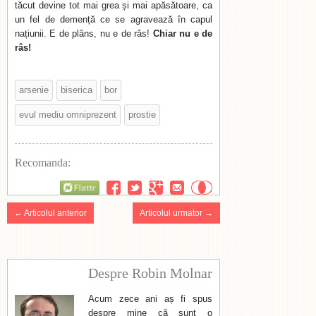
tăcut devine tot mai grea și mai apăsătoare, ca
un fel de demență ce se agravează în capul
națiunii. E de plâns, nu e de râs!
Chiar nu e de
râs!
arsenie
biserica
bor
evul mediu omniprezent
prostie
Recomanda:
Flattr
← Articolul anterior
Articolul urmator →
Despre Robin Molnar
Acum zece ani aș fi spus
despre mine că sunt o