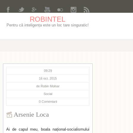
ROBINTEL
Pentru că inteligența este un loc tare singuratic!
09:29
16 oct. 2015
de
Robin Molnar
Social
0
Comentarii
Arsenie Loca
Ai de capul meu, boala național-socialismului