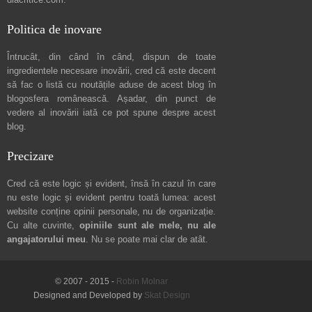
Politica de inovare
Întrucât, din când în când, dispun de toate
ingredientele necesare inovării, cred că este decent
să fac o listă cu noutățile aduse de acest blog în
blogosfera românească. Așadar, din punct de
vedere al inovării iată ce pot spune
despre acest
blog
.
Precizare
Cred că este logic și evident, însă în cazul în care
nu este logic și evident pentru toată lumea: acest
website conține opinii personale, nu de organizație.
Cu alte cuvinte,
opiniile sunt ale mele, nu ale
angajatorului meu
. Nu se poate mai clar de atât.
© 2007 - 2015 -
Robin Molnar
Designed and Developed by
Skat Design