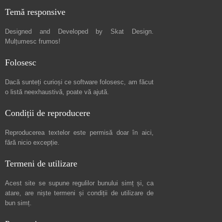
Temă responsive
Designed and Developed by
Skat Design
.
Mulțumesc frumos!
Folosesc
Dacă sunteți curioși ce software folosesc, am făcut
o listă neexhaustivă
, poate vă ajută.
Condiții de reproducere
Reproducerea textelor este permisă doar în
aici
,
fără nicio excepție.
Termeni de utilizare
Acest site se supune regulilor bunului simț și, ca
atare, are niște
termeni și condiții de utilizare
de
bun simț.