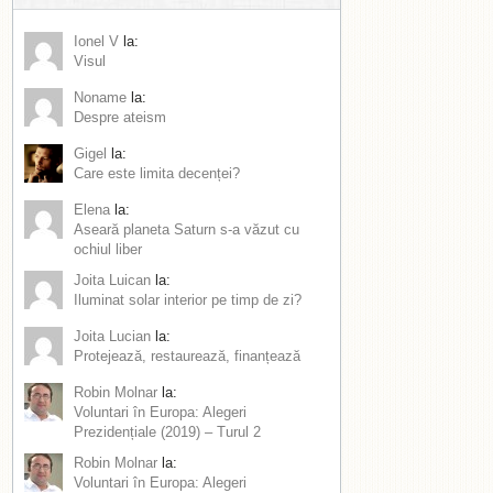
Ionel V
la:
Visul
Noname
la:
Despre ateism
Gigel
la:
Care este limita decenței?
Elena
la:
Aseară planeta Saturn s-a văzut cu
ochiul liber
Joita Luican
la:
Iluminat solar interior pe timp de zi?
Joita Lucian
la:
Protejează, restaurează, finanțează
Robin Molnar
la:
Voluntari în Europa: Alegeri
Prezidențiale (2019) – Turul 2
Robin Molnar
la:
Voluntari în Europa: Alegeri