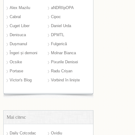
Alex Mazilu
aNDRIIpOPA
Cabral
Cipoc
Cuget Liber
Daniel Urda
Denisuca
DPMTL
Dușmanul
Fulgerică
Îngeri și demoni
Molnar Bianca
Ocsike
Pixurile Denisei
Portase
Radu Crișan
Victor's Blog
Vorbind în liniște
Mai citesc
Daily Cotcodac
Ovidiu