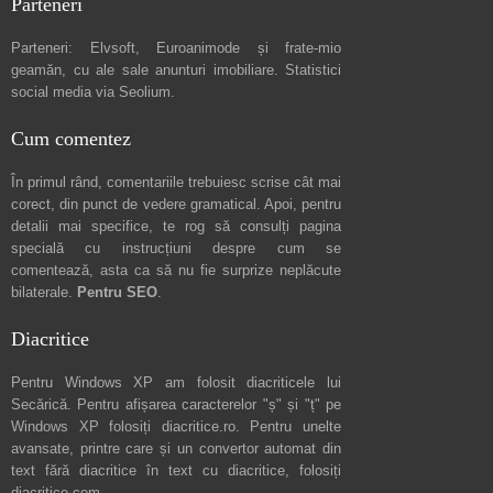
Parteneri
Parteneri:
Elvsoft
,
Euroanimode
și frate-mio
geamăn, cu ale sale
anunturi imobiliare
. Statistici
social media via
Seolium
.
Cum comentez
În primul rând, comentariile trebuiesc scrise cât mai
corect, din punct de vedere gramatical. Apoi, pentru
detalii mai specifice, te rog să consulți pagina
specială cu instrucțiuni despre
cum se
comentează
, asta ca să nu fie surprize neplăcute
bilaterale.
Pentru SEO
.
Diacritice
Pentru Windows XP am folosit diacriticele lui
Secărică
. Pentru afișarea caracterelor "ș" și "ț" pe
Windows XP folosiți
diacritice.ro
. Pentru unelte
avansate, printre care și un convertor automat din
text fără diacritice în text cu diacritice, folosiți
diacritice.com
.