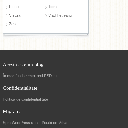
Piticu
Torres
VisUrât
Vlad Petreanu
Zoso
Acesta este un blog
În mod fundamental
anti-PSD-ist
.
Confidențialitate
Politica de Confidențialitate
Migrarea
Spre
WordPress a fost făcută de Mihai
.