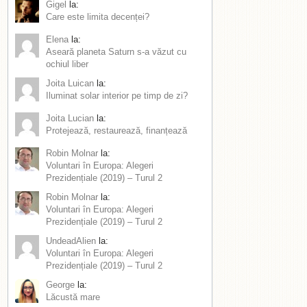
Gigel
la:
Care este limita decenței?
Elena
la:
Aseară planeta Saturn s-a văzut cu
ochiul liber
Joita Luican
la:
Iluminat solar interior pe timp de zi?
Joita Lucian
la:
Protejează, restaurează, finanțează
Robin Molnar
la:
Voluntari în Europa: Alegeri
Prezidențiale (2019) – Turul 2
Robin Molnar
la:
Voluntari în Europa: Alegeri
Prezidențiale (2019) – Turul 2
UndeadAlien
la:
Voluntari în Europa: Alegeri
Prezidențiale (2019) – Turul 2
George
la:
Lăcustă mare