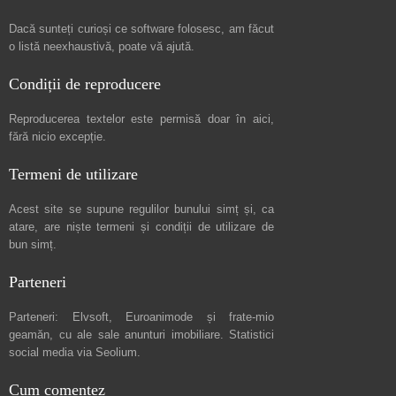
Dacă sunteți curioși ce software folosesc, am făcut
o listă neexhaustivă
, poate vă ajută.
Condiții de reproducere
Reproducerea textelor este permisă doar în
aici
,
fără nicio excepție.
Termeni de utilizare
Acest site se supune regulilor bunului simț și, ca
atare, are niște
termeni și condiții de utilizare
de
bun simț.
Parteneri
Parteneri:
Elvsoft
,
Euroanimode
și frate-mio
geamăn, cu ale sale
anunturi imobiliare
. Statistici
social media via
Seolium
.
Cum comentez