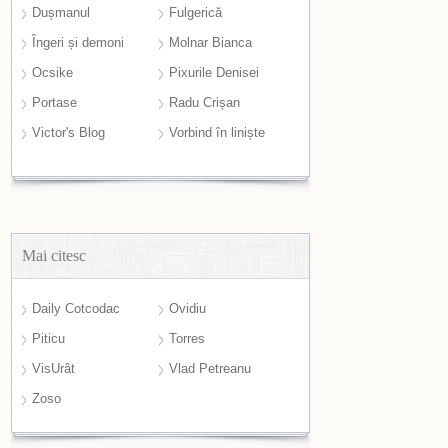
Dușmanul
Fulgerică
Îngeri și demoni
Molnar Bianca
Ocsike
Pixurile Denisei
Portase
Radu Crișan
Victor's Blog
Vorbind în liniște
Mai citesc
Daily Cotcodac
Ovidiu
Piticu
Torres
VisUrât
Vlad Petreanu
Zoso