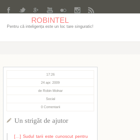
ROBINTEL
Pentru că inteligența este un loc tare singuratic!
17:26
24 apr. 2009
de
Robin Molnar
Social
0
Comentarii
Un strigăt de ajutor
[…] Sudul tarii este cunoscut pentru