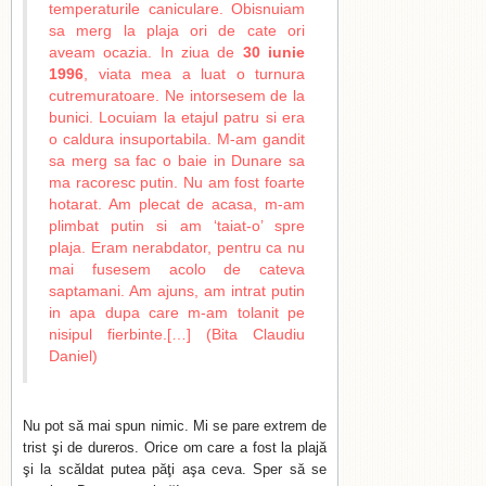
temperaturile caniculare. Obisnuiam
sa merg la plaja ori de cate ori
aveam ocazia. In ziua de
30 iunie
1996
, viata mea a luat o turnura
cutremuratoare. Ne intorsesem de la
bunici. Locuiam la etajul patru si era
o caldura insuportabila. M-am gandit
sa merg sa fac o baie in Dunare sa
ma racoresc putin. Nu am fost foarte
hotarat. Am plecat de acasa, m-am
plimbat putin si am ‘taiat-o’ spre
plaja. Eram nerabdator, pentru ca nu
mai fusesem acolo de cateva
saptamani. Am ajuns, am intrat putin
in apa dupa care m-am tolanit pe
nisipul fierbinte.[…] (Bita Claudiu
Daniel)
Nu pot să mai spun nimic. Mi se pare extrem de
trist şi de dureros. Orice om care a fost la plajă
şi la scăldat putea păţi aşa ceva. Sper să se