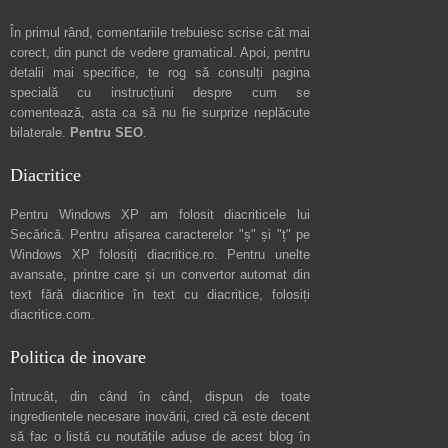
În primul rând, comentariile trebuiesc scrise cât mai
corect, din punct de vedere gramatical. Apoi, pentru
detalii mai specifice, te rog să consulți pagina
specială cu instrucțiuni despre
cum se
comentează
, asta ca să nu fie surprize neplăcute
bilaterale.
Pentru SEO
.
Diacritice
Pentru Windows XP am folosit diacriticele lui
Secărică
. Pentru afișarea caracterelor "ș" și "ț" pe
Windows XP folosiți
diacritice.ro
. Pentru unelte
avansate, printre care și un convertor automat din
text fără diacritice în text cu diacritice, folosiți
diacritice.com
.
Politica de inovare
Întrucât, din când în când, dispun de toate
ingredientele necesare inovării, cred că este decent
să fac o listă cu noutățile aduse de acest blog în