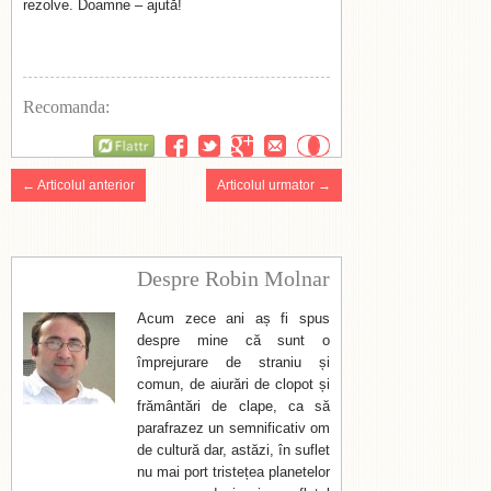
rezolve. Doamne – ajută!
Recomanda:
Flattr
← Articolul anterior
Articolul urmator →
Despre Robin Molnar
Acum zece ani aș fi spus
despre mine că sunt o
împrejurare de straniu și
comun, de aiurări de clopot și
frământări de clape, ca să
parafrazez un semnificativ om
de cultură dar, astăzi, în suflet
nu mai port tristețea planetelor