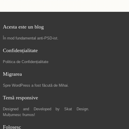
Acesta este un blog
În mod fundamental
anti-PSD-ist
.
Confidențialitate
Politica de Confidențialitate
Migrarea
Spre
WordPress a fost făcută de Mihai
.
Temă responsive
Designed and Developed by
Skat Design
.
Mulțumesc frumos!
Folosesc