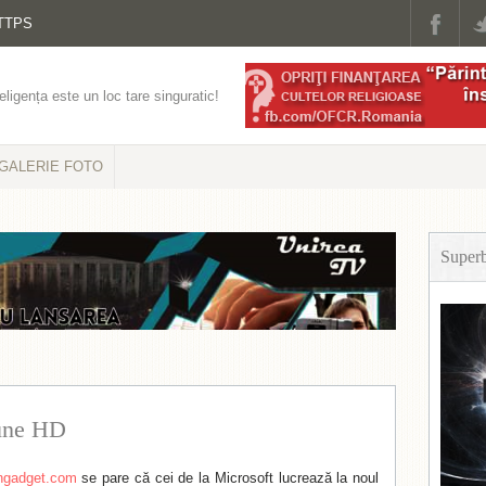
TTPS
eligența este un loc tare singuratic!
GALERIE FOTO
Super
une HD
ngadget.com
se pare că cei de la Microsoft lucrează la noul