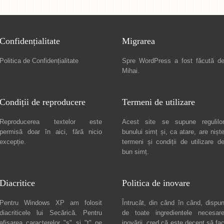
Confidențialitate
Migrarea
Politica de Confidențialitate
Spre
WordPress a fost făcută d
Mihai
.
Condiții de reproducere
Termeni de utilizare
Reproducerea textelor este
Acest site se supune regulilo
permisă doar în
aici
, fără nicio
bunului simț și, ca atare, are nișt
excepție.
termeni și condiții de utilizare
d
bun simț.
Diacritice
Politica de inovare
Pentru Windows XP am folosit
Întrucât, din când în când, dispu
diacriticele lui
Secărică
. Pentru
de toate ingredientele necesar
afișarea caracterelor "ș" și "ț" pe
inovării, cred că este decent să fa