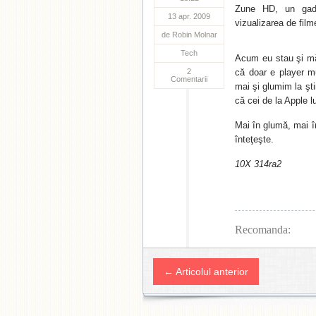
Zune HD, un gadg
13 apr. 2009
vizualizarea de filme
de
Robin Molnar
Tech
Acum eu stau şi mă 
2
că doar e player m
Comentarii
mai şi glumim la şt
că cei de la Apple l
Mai în glumă, mai în
înteţeşte.
10X 314ra2
Recomanda:
← Articolul anterior