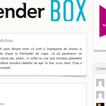
Molnar
i spus despre mine că sunt o împrejurare de straniu și
de clopot și frământări de clape, ca să parafrazez un
ltură dar, astăzi, în suflet nu mai port tristețea planetelor
fletul tumultul căderilor de ape. În fine, scriu zilnic. Este o
mintală.
Coment
nde