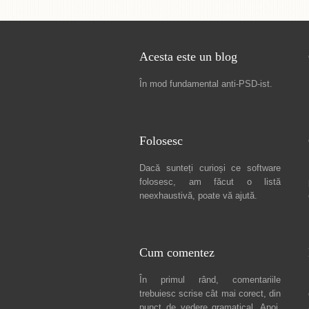
Acesta este un blog
În mod fundamental
anti-PSD-ist
.
Folosesc
Dacă sunteți curioși ce software
folosesc, am făcut
o listă
neexhaustivă
, poate vă ajută.
Cum comentez
În primul rând, comentariile
trebuiesc scrise cât mai corect, din
punct de vedere gramatical. Apoi,