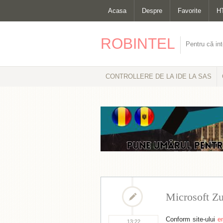
Acasa
Despre
Favorite
H
ROBINTEL
Pentru că int
CONTROLLERE DE LA IDE LA SAS
Microsoft Z
Conform site-ului
e
13:22