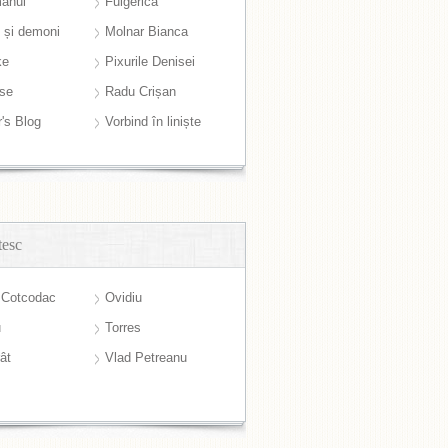
anul
Fulgerică
i și demoni
Molnar Bianca
ke
Pixurile Denisei
ase
Radu Crișan
r's Blog
Vorbind în liniște
tesc
 Cotcodac
Ovidiu
u
Torres
ât
Vlad Petreanu