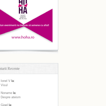
arii Recente
Ionel V
la:
Visul
Noname
la:
Despre ateism
Gigel
la: