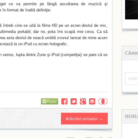
et ce va permite pe lângă ascultarea de muzică şi
 în format de înaltă definiţie.
întreb cine se uită la filme HD pe un ecran destul de mic,
ultimedia portabil, dar no, pota îmi scapă mie ceva. Ca să
irea asta destul de seacă umblă zvonul lansat de mine acum
ucrează la un iPod cu ecran holografic.
Căutar
 serios, lupta dintre Zune şi iPod (competiţia) se pare că se
Flattr
HOH
Articolul urmator →