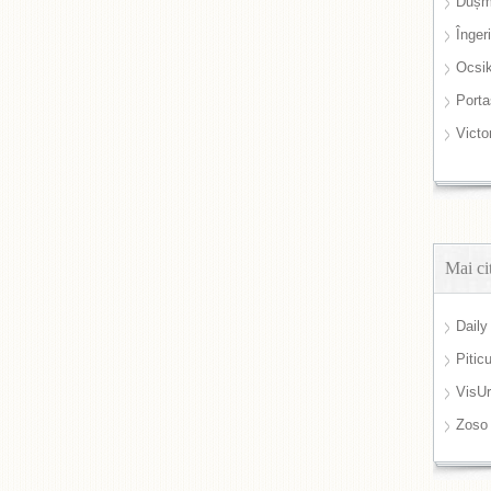
Dușm
Înger
Ocsi
Port
Victo
Mai ci
Daily
Pitic
VisUr
Zoso