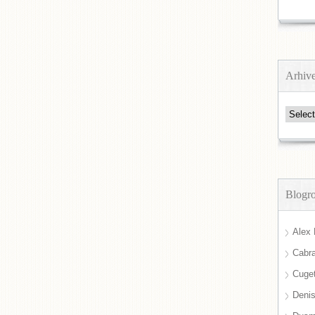
Arhiv
Arhive
Blogro
Alex 
Cabra
Cuget
Deni