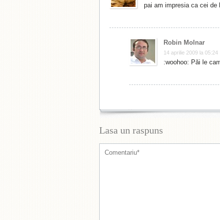
pai am impresia ca cei de 
Robin Molnar
14 aprilie 2009 la 05:24
:woohoo: Păi le ca
Lasa un raspuns