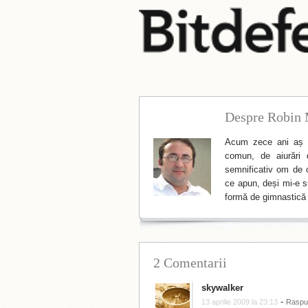
Despre Robin 
Acum zece ani aș f
comun, de aiurări 
semnificativ om de cu
ce apun, deși mi-e su
formă de gimnastică 
2 Comentarii
skywalker
-
13 aprilie 2009 la 23:13
Raspu