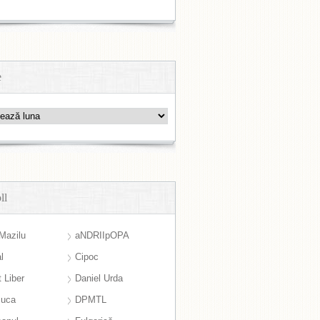
e
ll
Mazilu
aNDRIIpOPA
l
Cipoc
 Liber
Daniel Urda
suca
DPMTL