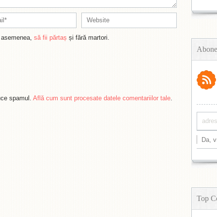
de asemenea,
să fii părtaș
și fără martori.
Abone
duce spamul.
Află cum sunt procesate datele comentariilor tale
.
Top C