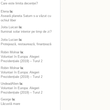
Care este limita decenței?
Elena
la:
Aseară planeta Saturn s-a văzut cu
ochiul liber
Joita Luican
la:
Iluminat solar interior pe timp de zi?
Joita Lucian
la:
Protejează, restaurează, finanțează
Robin Molnar
la:
Voluntari în Europa: Alegeri
Prezidențiale (2019) – Turul 2
Robin Molnar
la:
Voluntari în Europa: Alegeri
Prezidențiale (2019) – Turul 2
UndeadAlien
la:
Voluntari în Europa: Alegeri
Prezidențiale (2019) – Turul 2
George
la:
Lăcustă mare