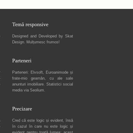
Temă responsive
e
Designed and Developed by
Skat
Design
. Mulțumesc frumos!
Parteneri
r
Parteneri:
Elvsoft
,
Euroanimode
și
e
frate-mio geamăn, cu ale sale
e
anunturi imobiliare
. Statistici social
media via
Seolium
.
Precizare
n
Cred că este logic și evident, însă
e
în cazul în care nu este logic și
c
evident pentru toată lumea: acest