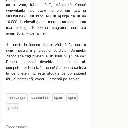
ce ai vrea, frăţie, să îţi plătească Yahoo!
convorbirile tale către numere din ţară şi
străinătate? Eşti idiot. Nu îţi ajunge că îţi dă
10.000 de chestii gratis, toate la un loca¦ să nu
mai foloseşti 10.000 de programe, cum era
acum 10 ani? Get a life!
Trimite la fiecare. Dar io văd că ăla care o
scris mesajul îi şi prost şi recidivist! Domnule,
Yahoo ştie câţi prieteni ai în lista! Şi ştii de ce?
Pentru că dacă deschizi mess-ul pe alt
computer tot lista ta îţi apare! Aia pentru că lista
ta de prieteni nu este stocată pe computerul
tău, ci pentru că, exact, îi stocată pe server!
messenger
septembrie
spam
spim
yahoo
Recomanda: