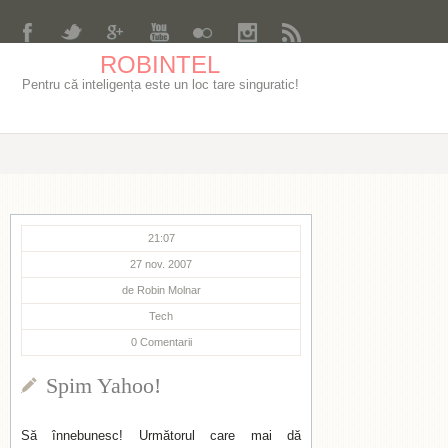
ROBINTEL
Pentru că inteligența este un loc tare singuratic!
21:07
27 nov. 2007
de
Robin Molnar
Tech
0
Comentarii
Spim Yahoo!
Să înnebunesc! Următorul care mai dă