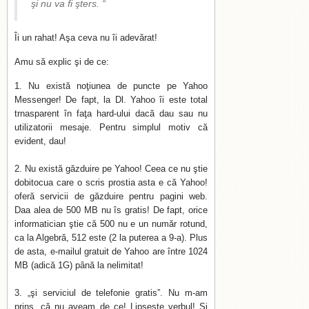
şi nu va fi şters. “
Îi un rahat! Aşa ceva nu îi adevărat!
Amu să explic şi de ce:
Nu există noţiunea de puncte pe Yahoo
Messenger! De fapt, la Dl. Yahoo îi este total
trnasparent în faţa hard-ului dacă dau sau nu
utilizatorii mesaje. Pentru simplul motiv că
evident, dau!
Nu există găzduire pe Yahoo! Ceea ce nu ştie
dobitocua care o scris prostia asta e că Yahoo!
oferă servicii de găzduire pentru pagini web.
Daa alea de 500 MB nu îs gratis! De fapt, orice
informatician ştie că 500 nu e un număr rotund,
ca la Algebră, 512 este (2 la puterea a 9-a). Plus
de asta, e-mailul gratuit de Yahoo are între 1024
MB (adică 1G) până la nelimitat!
„şi serviciul de telefonie gratis”. Nu m-am
prins, că nu aveam de ce! Lipseşte verbul! Şi