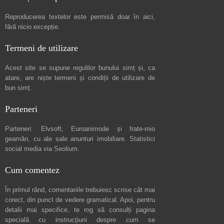
Reproducerea textelor este permisă doar în
aici
,
fără nicio excepție.
Termeni de utilizare
Acest site se supune regulilor bunului simț și, ca
atare, are niște
termeni și condiții de utilizare
de
bun simț.
Parteneri
Parteneri:
Elvsoft
,
Euroanimode
și frate-mio
geamăn, cu ale sale
anunturi imobiliare
. Statistici
social media via
Seolium
.
Cum comentez
În primul rând, comentariile trebuiesc scrise cât mai
corect, din punct de vedere gramatical. Apoi, pentru
detalii mai specifice, te rog să consulți pagina
specială cu instrucțiuni despre
cum se