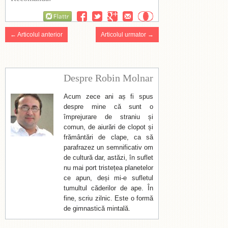
Flattr
← Articolul anterior
Articolul urmator →
Despre Robin Molnar
Acum zece ani aș fi spus
despre mine că sunt o
împrejurare de straniu și
comun, de aiurări de clopot și
frământări de clape, ca să
parafrazez un semnificativ om
de cultură dar, astăzi, în suflet
nu mai port tristețea planetelor
ce apun, deși mi-e sufletul
tumultul căderilor de ape. În
fine, scriu zilnic. Este o formă
de gimnastică mintală.