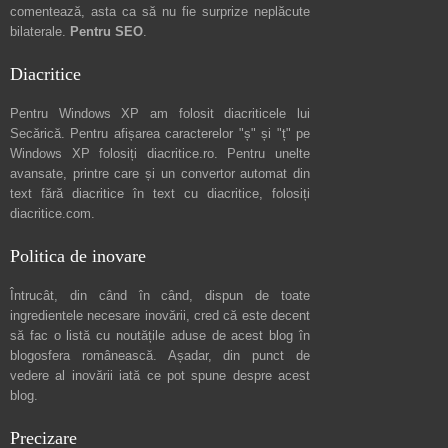
comentează
, asta ca să nu fie surprize neplăcute
bilaterale.
Pentru SEO
.
Diacritice
Pentru Windows XP am folosit diacriticele lui
Secărică
. Pentru afișarea caracterelor "ș" și "ț" pe
Windows XP folosiți
diacritice.ro
. Pentru unelte
avansate, printre care și un convertor automat din
text fără diacritice în text cu diacritice, folosiți
diacritice.com
.
Politica de inovare
Întrucât, din când în când, dispun de toate
ingredientele necesare inovării, cred că este decent
să fac o listă cu noutățile aduse de acest blog în
blogosfera românească. Așadar, din punct de
vedere al inovării iată ce pot spune
despre acest
blog
.
Precizare