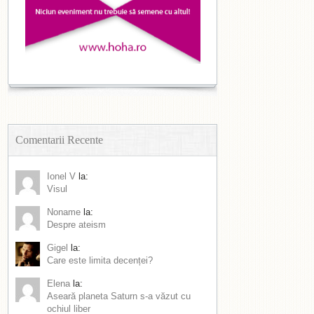
Comentarii Recente
Ionel V
la:
Visul
Noname
la:
Despre ateism
Gigel
la:
Care este limita decenței?
Elena
la:
Aseară planeta Saturn s-a văzut cu
ochiul liber