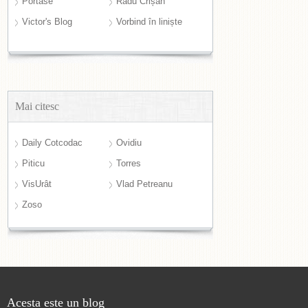
Portase
Radu Crișan
Victor's Blog
Vorbind în liniște
Mai citesc
Daily Cotcodac
Ovidiu
Piticu
Torres
VisUrât
Vlad Petreanu
Zoso
Acesta este un blog