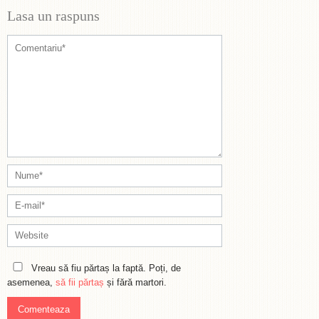
Lasa un raspuns
Vreau să fiu părtaș la faptă. Poți, de
asemenea,
să fii părtaș
și fără martori.