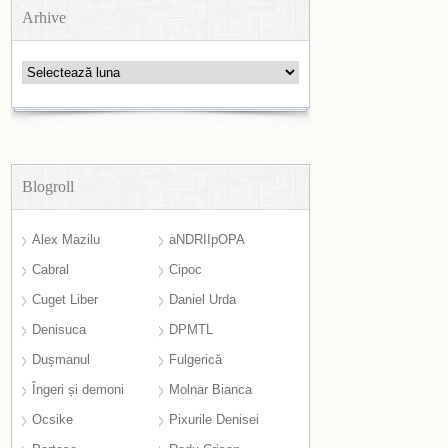
Arhive
Arhive
Blogroll
Alex Mazilu
aNDRIIpOPA
Cabral
Cipoc
Cuget Liber
Daniel Urda
Denisuca
DPMTL
Dușmanul
Fulgerică
Îngeri și demoni
Molnar Bianca
Ocsike
Pixurile Denisei