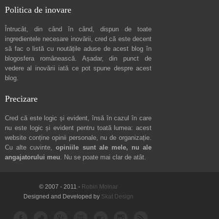
Politica de inovare
Întrucât, din când în când, dispun de toate
ingredientele necesare inovării, cred că este decent
să fac o listă cu noutățile aduse de acest blog în
blogosfera românească. Așadar, din punct de
vedere al inovării iată ce pot spune
despre acest
blog
.
Precizare
Cred că este logic și evident, însă în cazul în care
nu este logic și evident pentru toată lumea: acest
website conține opinii personale, nu de organizație.
Cu alte cuvinte,
opiniile sunt ale mele, nu ale
angajatorului meu
. Nu se poate mai clar de atât.
© 2007 - 2011 -
Robin Molnar
Designed and Developed by
Skat Design