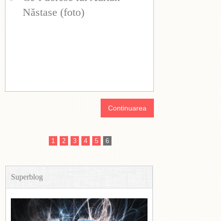
Năstase (foto)
Continuarea
1
2
3
4
5
6
Superblog