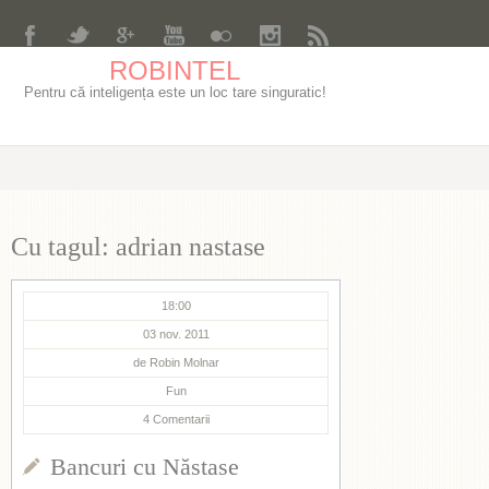
ROBINTEL
Pentru că inteligența este un loc tare singuratic!
Cu tagul: adrian nastase
18:00
03 nov. 2011
de
Robin Molnar
Fun
4
Comentarii
Bancuri cu Năstase