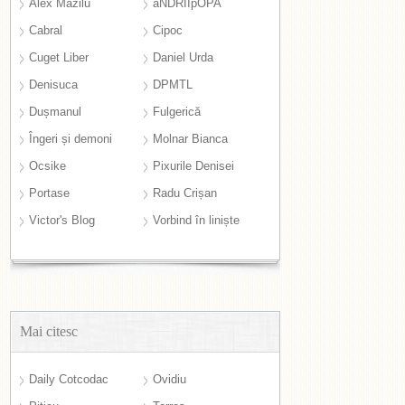
Alex Mazilu
aNDRIIpOPA
Cabral
Cipoc
Cuget Liber
Daniel Urda
Denisuca
DPMTL
Dușmanul
Fulgerică
Îngeri și demoni
Molnar Bianca
Ocsike
Pixurile Denisei
Portase
Radu Crișan
Victor's Blog
Vorbind în liniște
Mai citesc
Daily Cotcodac
Ovidiu