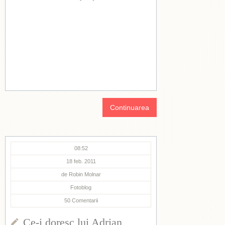
Continuarea
08:52
18 feb. 2011
de
Robin Molnar
Fotoblog
50
Comentarii
Ce-i doresc lui Adrian