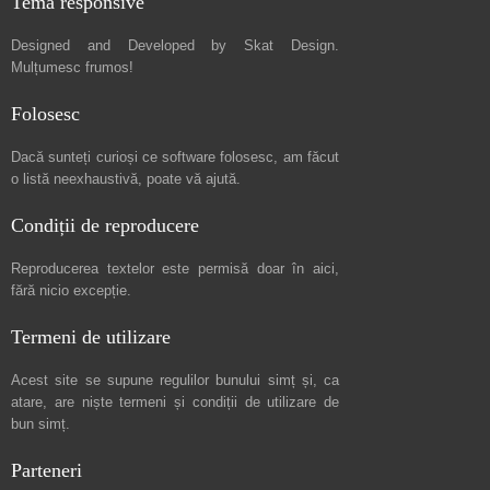
Temă responsive
Designed and Developed by
Skat Design
.
Mulțumesc frumos!
Folosesc
Dacă sunteți curioși ce software folosesc, am făcut
o listă neexhaustivă
, poate vă ajută.
Condiții de reproducere
Reproducerea textelor este permisă doar în
aici
,
fără nicio excepție.
Termeni de utilizare
Acest site se supune regulilor bunului simț și, ca
atare, are niște
termeni și condiții de utilizare
de
bun simț.
Parteneri