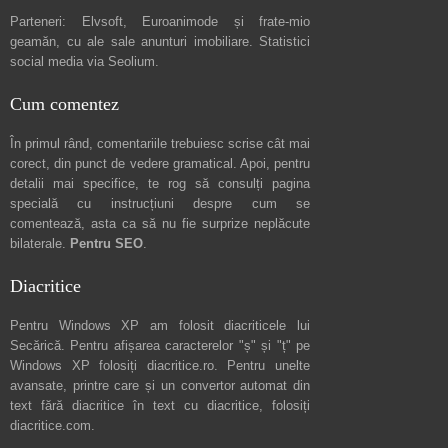
Parteneri:
Elvsoft
,
Euroanimode
și frate-mio
geamăn, cu ale sale
anunturi imobiliare
. Statistici
social media via
Seolium
.
Cum comentez
În primul rând, comentariile trebuiesc scrise cât mai
corect, din punct de vedere gramatical. Apoi, pentru
detalii mai specifice, te rog să consulți pagina
specială cu instrucțiuni despre
cum se
comentează
, asta ca să nu fie surprize neplăcute
bilaterale.
Pentru SEO
.
Diacritice
Pentru Windows XP am folosit diacriticele lui
Secărică
. Pentru afișarea caracterelor "ș" și "ț" pe
Windows XP folosiți
diacritice.ro
. Pentru unelte
avansate, printre care și un convertor automat din
text fără diacritice în text cu diacritice, folosiți
diacritice.com
.