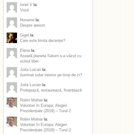
Ionel V
la:
Visul
Noname
la:
Despre ateism
Gigel
la:
Care este limita decenței?
Elena
la:
Aseară planeta Saturn s-a văzut cu
ochiul liber
Joita Luican
la:
Iluminat solar interior pe timp de zi?
Joita Lucian
la:
Protejează, restaurează, finanțează
Robin Molnar
la:
Voluntari în Europa: Alegeri
Prezidențiale (2019) – Turul 2
Robin Molnar
la:
Voluntari în Europa: Alegeri
Prezidențiale (2019) – Turul 2