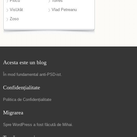
Piticu
Torres
VisUrât
Vlad Petreanu
Zoso
Acesta este un blog
În mod fundamental
anti-PSD-ist
.
Confidențialitate
Politica de Confidențialitate
Migrarea
Spre
WordPress a fost făcută de Mihai
.