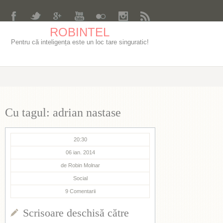
ROBINTEL
Pentru că inteligența este un loc tare singuratic!
Cu tagul: adrian nastase
20:30
06 ian. 2014
de
Robin Molnar
Social
9
Comentarii
Scrisoare deschisă către