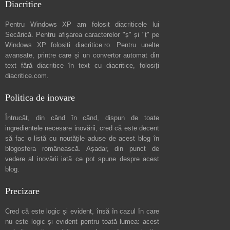
Diacritice
Pentru Windows XP am folosit diacriticele lui
Secărică
. Pentru afișarea caracterelor "ș" și "ț" pe
Windows XP folosiți
diacritice.ro
. Pentru unelte
avansate, printre care și un convertor automat din
text fără diacritice în text cu diacritice, folosiți
diacritice.com
.
Politica de inovare
Întrucât, din când în când, dispun de toate
ingredientele necesare inovării, cred că este decent
să fac o listă cu noutățile aduse de acest blog în
blogosfera românească. Așadar, din punct de
vedere al inovării iată ce pot spune
despre acest
blog
.
Precizare
Cred că este logic și evident, însă în cazul în care
nu este logic și evident pentru toată lumea: acest