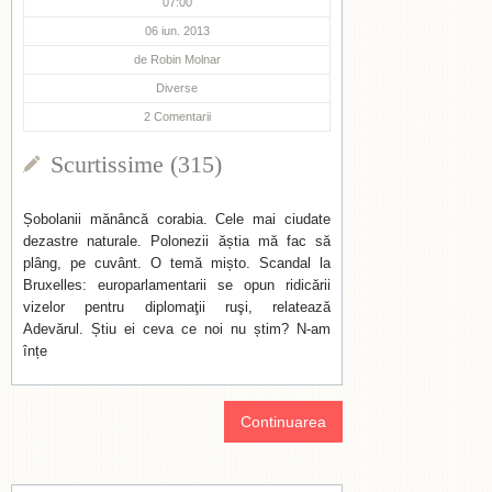
07:00
06 iun. 2013
de
Robin Molnar
Diverse
2
Comentarii
Scurtissime (315)
Șobolanii mănâncă corabia. Cele mai ciudate
dezastre naturale. Polonezii ăștia mă fac să
plâng, pe cuvânt. O temă mișto. Scandal la
Bruxelles: europarlamentarii se opun ridicării
vizelor pentru diplomaţii ruşi, relatează
Adevărul. Știu ei ceva ce noi nu știm? N-am
înțe
Continuarea