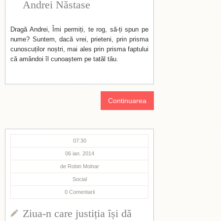
Andrei Năstase
Dragă Andrei, Îmi permiți, te rog, să-ți spun pe
nume? Suntem, dacă vrei, prieteni, prin prisma
cunoscuților noștri, mai ales prin prisma faptului
că amândoi îl cunoaștem pe tatăl tău.
Continuarea
07:30
06 ian. 2014
de
Robin Molnar
Social
0
Comentarii
Ziua-n care justiția își dă