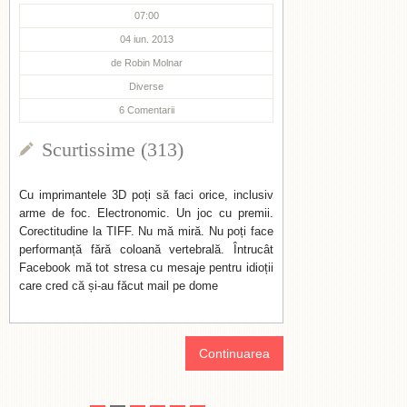
07:00
04 iun. 2013
de
Robin Molnar
Diverse
6
Comentarii
Scurtissime (313)
Cu imprimantele 3D poți să faci orice, inclusiv
arme de foc. Electronomic. Un joc cu premii.
Corectitudine la TIFF. Nu mă miră. Nu poți face
performanță fără coloană vertebrală. Întrucât
Facebook mă tot stresa cu mesaje pentru idioții
care cred că și-au făcut mail pe dome
Continuarea