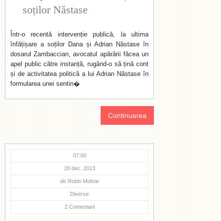
soților Năstase
Într-o recentă intervenție publică, la ultima
înfățișare a soților Dana și Adrian Năstase în
dosarul Zambaccian, avocatul apărării făcea un
apel public către instanță, rugând-o să țină cont
și de activitatea politică a lui Adrian Năstase în
formularea unei sentin�
Continuarea
07:00
20 dec. 2013
de
Robin Molnar
Diverse
2
Comentarii