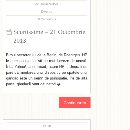
de
Robin Molnar
Diverse
0
Comentarii
Scurtissime – 21 Octombrie
2013
Biroul secretarului de la Berlin, de Roentgen. HP
le cere angajaților să nu mai lucreze de acasă.
Întâi Yahoo!, anul trecut, acum HP… Unora li se
pare că montarea unui dispozitiv pe spatele unui
gândac este un semn de psihopatie. Pe de altă
parte, gândacii sunt dăunători �
Continuarea
21:10