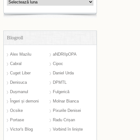
Arhive
Blogroll
Alex Mazilu
aNDRIIpOPA
Cabral
Cipoc
Cuget Liber
Daniel Urda
Denisuca
DPMTL
Dușmanul
Fulgerică
Îngeri și demoni
Molnar Bianca
Ocsike
Pixurile Denisei
Portase
Radu Crișan
Victor's Blog
Vorbind în liniște