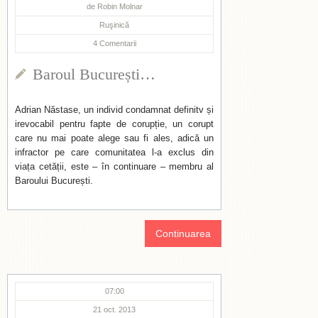
de
Robin Molnar
Ruşinică
4
Comentarii
Baroul București…
Adrian Năstase, un individ condamnat definitv și
irevocabil pentru fapte de corupție, un corupt
care nu mai poate alege sau fi ales, adică un
infractor pe care comunitatea l-a exclus din
viața cetății, este – în continuare – membru al
Baroului București.
Continuarea
07:00
21 oct. 2013