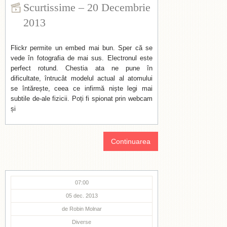
Scurtissime – 20 Decembrie
2013
Flickr permite un embed mai bun. Sper că se
vede în fotografia de mai sus. Electronul este
perfect rotund. Chestia ata ne pune în
dificultate, întrucât modelul actual al atomului
se întărește, ceea ce infirmă niște legi mai
subtile de-ale fizicii. Poți fi spionat prin webcam
și
Continuarea
07:00
05 dec. 2013
de
Robin Molnar
Diverse