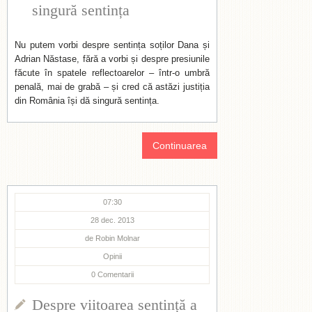
singură sentința
Nu putem vorbi despre sentința soților Dana și
Adrian Năstase, fără a vorbi și despre presiunile
făcute în spatele reflectoarelor – într-o umbră
penală, mai de grabă – și cred că astăzi justiția
din România își dă singură sentința.
Continuarea
07:30
28 dec. 2013
de
Robin Molnar
Opinii
0
Comentarii
Despre viitoarea sentință a