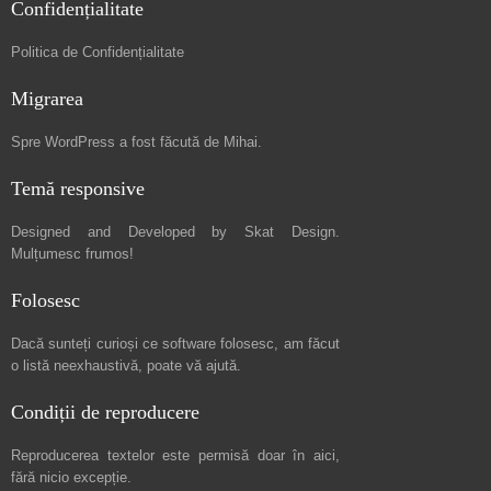
Confidențialitate
Politica de Confidențialitate
Migrarea
Spre
WordPress a fost făcută de Mihai
.
Temă responsive
Designed and Developed by
Skat Design
.
Mulțumesc frumos!
Folosesc
Dacă sunteți curioși ce software folosesc, am făcut
o listă neexhaustivă
, poate vă ajută.
Condiții de reproducere
Reproducerea textelor este permisă doar în
aici
,
fără nicio excepție.