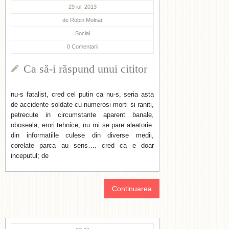
29 iul. 2013
de
Robin Molnar
Social
0
Comentarii
Ca să-i răspund unui cititor
nu-s fatalist, cred cel putin ca nu-s, seria asta
de accidente soldate cu numerosi morti si raniti,
petrecute in circumstante aparent banale,
oboseala, erori tehnice, nu mi se pare aleatorie.
din informatiile culese din diverse medii,
corelate parca au sens…. cred ca e doar
inceputul; de
Continuarea