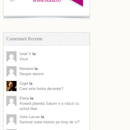
Comentarii Recente
Ionel V
la:
Visul
Noname
la:
Despre ateism
Gigel
la:
Care este limita decenței?
Elena
la:
Aseară planeta Saturn s-a văzut cu
ochiul liber
Joita Luican
la:
Iluminat solar interior pe timp de zi?