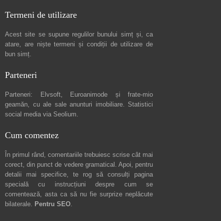
Termeni de utilizare
Acest site se supune regulilor bunului simț și, ca
atare, are niște
termeni și condiții de utilizare
de
bun simț.
Parteneri
Parteneri:
Elvsoft
,
Euroanimode
și frate-mio
geamăn, cu ale sale
anunturi imobiliare
. Statistici
social media via
Seolium
.
Cum comentez
În primul rând, comentariile trebuiesc scrise cât mai
corect, din punct de vedere gramatical. Apoi, pentru
detalii mai specifice, te rog să consulți pagina
specială cu instrucțiuni despre
cum se
comentează
, asta ca să nu fie surprize neplăcute
bilaterale.
Pentru SEO
.