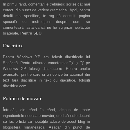
În primul rând, comentariile trebuiesc scrise cât mai
corect, din punct de vedere gramatical. Apoi, pentru
detalii mai specifice, te rog să consulți pagina
specială cu instrucțiuni despre
cum se
comentează
, asta ca să nu fie surprize neplăcute
bilaterale.
Pentru SEO
.
Diacritice
Pentru Windows XP am folosit diacriticele lui
Secărică
. Pentru afișarea caracterelor "ș" și "ț" pe
Windows XP folosiți
diacritice.ro
. Pentru unelte
avansate, printre care și un convertor automat din
text fără diacritice în text cu diacritice, folosiți
diacritice.com
.
Politica de inovare
Întrucât, din când în când, dispun de toate
ingredientele necesare inovării, cred că este decent
să fac o listă cu noutățile aduse de acest blog în
blogosfera românească. Așadar, din punct de