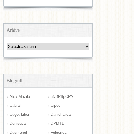
Arhive
Arhive
Blogroll
Alex Mazilu
aNDRIIpOPA
Cabral
Cipoc
Cuget Liber
Daniel Urda
Denisuca
DPMTL
Dușmanul
Fulgerică