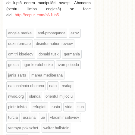
de luptă contra manipulării rusești. Abonarea
(pentru limba engleză) se face
aici:
http://eepurl.com/bN1ub5
.
angela merkel
anti-propaganda
azov
dezinformare
disinformation review
dmitri kiseleov
donald tusk
germania
grecia
igor korotchenko
ivan pobeda
janis sarts
marea mediterana
nationalnaia oborona
nato
nsdap
nwoo.org
olanda
orientul mijlociu
piotr tolstoi
refugiati
rusia
siria
sua
turcia
ucraina
ue
vladimir soloviov
vremya pokazhet
walter hallstein