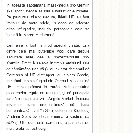
În această săptămână mass-media pro-Kremlin
şi-a sporit atenția asupra autorităților europene.
Pe parcursul zilelor trecute, liderii UE au fost
învinuiți de toate relele, în ceea ce privește
criza refugiaților, inclusiv persoanele care se
îneacă în Marea Mediterană.
Germania a fost în mod special vizată. Una
dintre cele mai puternice voci care trebuie
ascultată este cea a prezentatorului pro-
Kremlin, Dmitri Kiseleov. În timpul emisiunii sale
de săptămâna trecută (), au existat declarații că
Germania și UE distrugeau cu cinism Grecia,
trimițând acolo refugiați din Orientul Mijlociu; că
UE se va prăbuși în curând sub greutatea
problemelor legate de refugiați; și că principala
cauză a colapsului va fi Angela Merkel. În ciuda
dovezilor care demonstrează că Rusia
bombardează civilii în Siria, colegul lui Kiseleov,
Vladimir Soloviov, de asemenea, a susținut că
SUA și UE, sunt cele cărora nu le pasă cât de
mulți arabi au fost uciși.