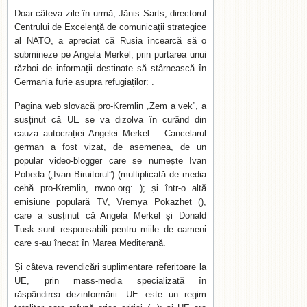
Doar câteva zile în urmă, Jānis Sarts, directorul
Centrului de Excelență de comunicații strategice
al NATO, a apreciat că Rusia încearcă să o
submineze pe Angela Merkel, prin purtarea unui
război de informații destinate să stârnească în
Germania furie asupra refugiaților: .
Pagina web slovacă pro-Kremlin „Zem a vek”, a
susținut că UE se va dizolva în curând din
cauza autocrației Angelei Merkel: . Cancelarul
german a fost vizat, de asemenea, de un
popular video-blogger care se numește Ivan
Pobeda („Ivan Biruitorul”) (multiplicată de media
cehă pro-Kremlin, nwoo.org: ); și într-o altă
emisiune populară TV, Vremya Pokazhet (),
care a susținut că Angela Merkel și Donald
Tusk sunt responsabili pentru miile de oameni
care s-au înecat în Marea Mediterană.
Și câteva revendicări suplimentare referitoare la
UE, prin mass-media specializată în
răspândirea dezinformării: UE este un regim