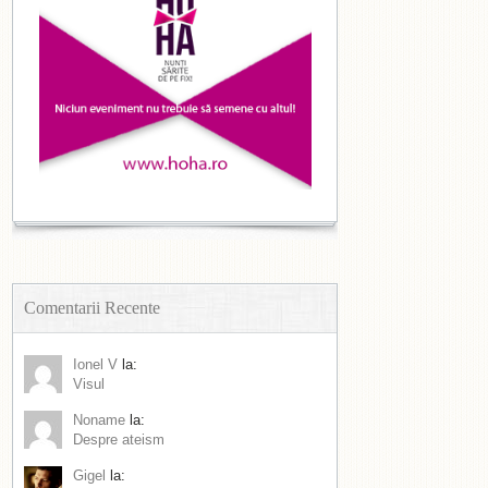
Comentarii Recente
Ionel V
la:
Visul
Noname
la:
Despre ateism
Gigel
la: