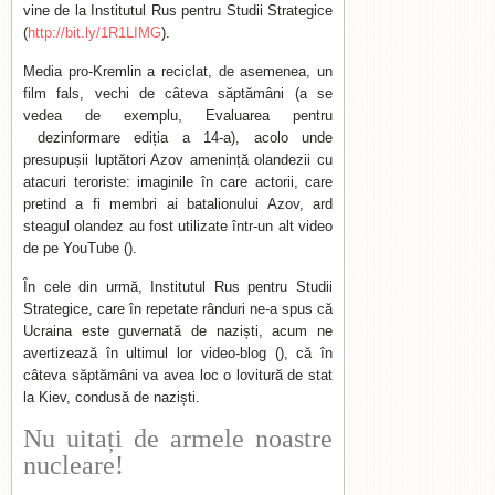
vine de la Institutul Rus pentru Studii Strategice
(
http://bit.ly/1R1LIMG
).
Media pro-Kremlin a reciclat, de asemenea, un
film fals, vechi de câteva săptămâni (a se
vedea de exemplu, Evaluarea pentru
dezinformare ediția a 14-a), acolo unde
presupușii luptători Azov amenință olandezii cu
atacuri teroriste: imaginile în care actorii, care
pretind a fi membri ai batalionului Azov, ard
steagul olandez au fost utilizate într-un alt video
de pe YouTube ().
În cele din urmă, Institutul Rus pentru Studii
Strategice, care în repetate rânduri ne-a spus că
Ucraina este guvernată de naziști, acum ne
avertizează în ultimul lor video-blog (), că în
câteva săptămâni va avea loc o lovitură de stat
la Kiev, condusă de naziști.
Nu uitați de armele noastre
nucleare!