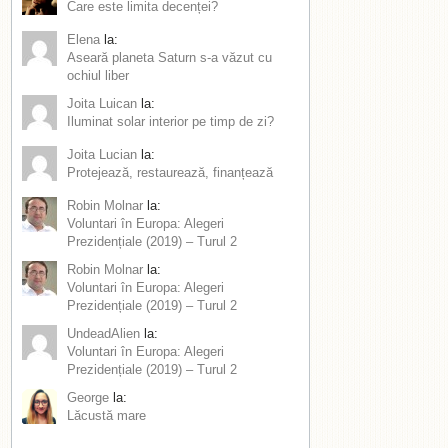
Care este limita decenței?
Elena
la:
Aseară planeta Saturn s-a văzut cu
ochiul liber
Joita Luican
la:
Iluminat solar interior pe timp de zi?
Joita Lucian
la:
Protejează, restaurează, finanțează
Robin Molnar
la:
Voluntari în Europa: Alegeri
Prezidențiale (2019) – Turul 2
Robin Molnar
la:
Voluntari în Europa: Alegeri
Prezidențiale (2019) – Turul 2
UndeadAlien
la:
Voluntari în Europa: Alegeri
Prezidențiale (2019) – Turul 2
George
la:
Lăcustă mare