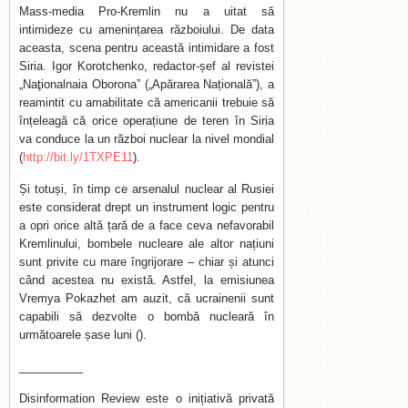
Mass-media Pro-Kremlin nu a uitat să
intimideze cu amenințarea războiului. De data
aceasta, scena pentru această intimidare a fost
Siria. Igor Korotchenko, redactor-șef al revistei
„Naţionalnaia Oborona” („Apărarea Națională”), a
reamintit cu amabilitate că americanii trebuie să
înțeleagă că orice operațiune de teren în Siria
va conduce la un război nuclear la nivel mondial
(
http://bit.ly/1TXPE11
).
Și totuși, în timp ce arsenalul nuclear al Rusiei
este considerat drept un instrument logic pentru
a opri orice altă țară de a face ceva nefavorabil
Kremlinului, bombele nucleare ale altor națiuni
sunt privite cu mare îngrijorare – chiar și atunci
când acestea nu există. Astfel, la emisiunea
Vremya Pokazhet am auzit, că ucrainenii sunt
capabili să dezvolte o bombă nucleară în
următoarele șase luni ().
__________
Disinformation Review este o inițiativă privată