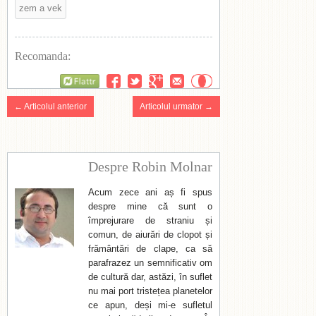
zem a vek
Recomanda:
Flattr
← Articolul anterior
Articolul urmator →
Despre Robin Molnar
Acum zece ani aș fi spus
despre mine că sunt o
împrejurare de straniu și
comun, de aiurări de clopot și
frământări de clape, ca să
parafrazez un semnificativ om
de cultură dar, astăzi, în suflet
nu mai port tristețea planetelor
ce apun, deși mi-e sufletul