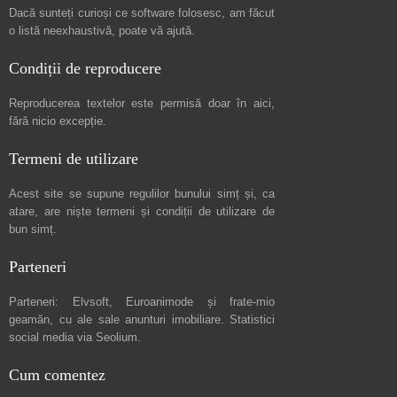
Dacă sunteți curioși ce software folosesc, am făcut
o listă neexhaustivă
, poate vă ajută.
Condiții de reproducere
Reproducerea textelor este permisă doar în
aici
,
fără nicio excepție.
Termeni de utilizare
Acest site se supune regulilor bunului simț și, ca
atare, are niște
termeni și condiții de utilizare
de
bun simț.
Parteneri
Parteneri:
Elvsoft
,
Euroanimode
și frate-mio
geamăn, cu ale sale
anunturi imobiliare
. Statistici
social media via
Seolium
.
Cum comentez