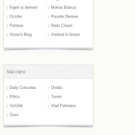
Îngeri și demoni
Molnar Bianca
Ocsike
Pixurile Denisei
Portase
Radu Crișan
Victor's Blog
Vorbind în liniște
Mai citesc
Daily Cotcodac
Ovidiu
Piticu
Torres
VisUrât
Vlad Petreanu
Zoso