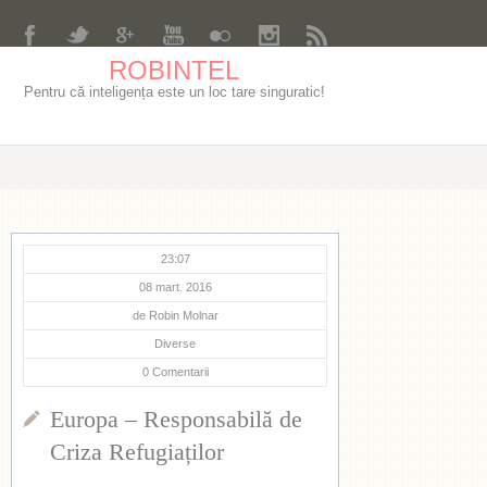
ROBINTEL
Pentru că inteligența este un loc tare singuratic!
23:07
08 mart. 2016
de
Robin Molnar
Diverse
0
Comentarii
Europa – Responsabilă de
Criza Refugiaților