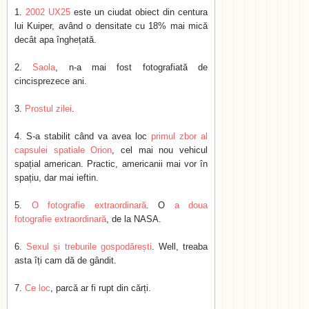
2002 UX25
este un ciudat obiect din centura
lui Kuiper, având o densitate cu 18% mai mică
decât apa înghețată.
Saola
, n-a mai fost fotografiată de
cincisprezece ani.
Prostul zilei
.
S-a stabilit când va avea loc
primul zbor al
capsulei spatiale Orion
, cel mai nou vehicul
spațial american. Practic, americanii mai vor în
spațiu, dar mai ieftin.
O fotografie extraordinară
. O
a doua
fotografie extraordinară
, de la NASA.
Sexul și treburile gospodărești
. Well, treaba
asta îți cam dă de gândit.
Ce loc
, parcă ar fi rupt din cărți.