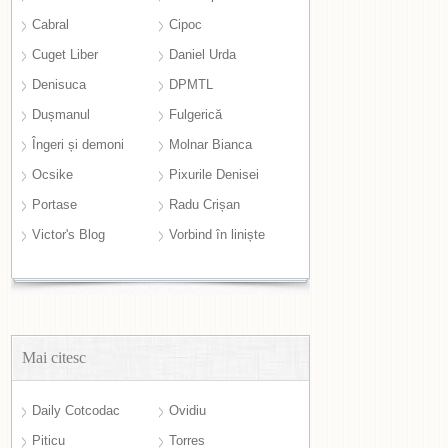
Cabral
Cipoc
Cuget Liber
Daniel Urda
Denisuca
DPMTL
Dușmanul
Fulgerică
Îngeri și demoni
Molnar Bianca
Ocsike
Pixurile Denisei
Portase
Radu Crișan
Victor's Blog
Vorbind în liniște
Mai citesc
Daily Cotcodac
Ovidiu
Piticu
Torres