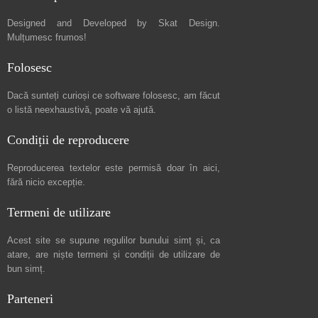
Designed and Developed by
Skat Design
.
Mulțumesc frumos!
Folosesc
Dacă sunteți curioși ce software folosesc, am făcut
o listă neexhaustivă
, poate vă ajută.
Condiții de reproducere
Reproducerea textelor este permisă doar în
aici
,
fără nicio excepție.
Termeni de utilizare
Acest site se supune regulilor bunului simț și, ca
atare, are niște
termeni și condiții de utilizare
de
bun simț.
Parteneri