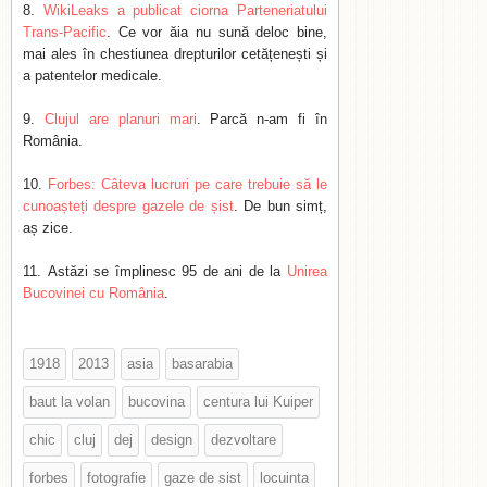
WikiLeaks a publicat ciorna Parteneriatului
Trans-Pacific
. Ce vor ăia nu sună deloc bine,
mai ales în chestiunea drepturilor cetățenești și
a patentelor medicale.
Clujul are planuri mari
. Parcă n-am fi în
România.
Forbes: Câteva lucruri pe care trebuie să le
cunoașteți despre gazele de șist
. De bun simț,
aș zice.
Astăzi se împlinesc 95 de ani de la
Unirea
Bucovinei cu România
.
1918
2013
asia
basarabia
baut la volan
bucovina
centura lui Kuiper
chic
cluj
dej
design
dezvoltare
forbes
fotografie
gaze de sist
locuinta