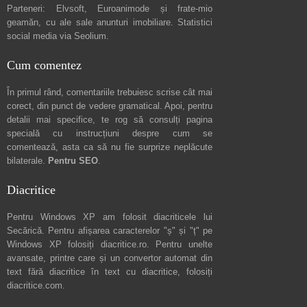
Parteneri:
Elvsoft
,
Euroanimode
și frate-mio
geamăn, cu ale sale
anunturi imobiliare
. Statistici
social media via
Seolium
.
Cum comentez
În primul rând, comentariile trebuiesc scrise cât mai
corect, din punct de vedere gramatical. Apoi, pentru
detalii mai specifice, te rog să consulți pagina
specială cu instrucțiuni despre
cum se
comentează
, asta ca să nu fie surprize neplăcute
bilaterale.
Pentru SEO
.
Diacritice
Pentru Windows XP am folosit diacriticele lui
Secărică
. Pentru afișarea caracterelor "ș" și "ț" pe
Windows XP folosiți
diacritice.ro
. Pentru unelte
avansate, printre care și un convertor automat din
text fără diacritice în text cu diacritice, folosiți
diacritice.com
.