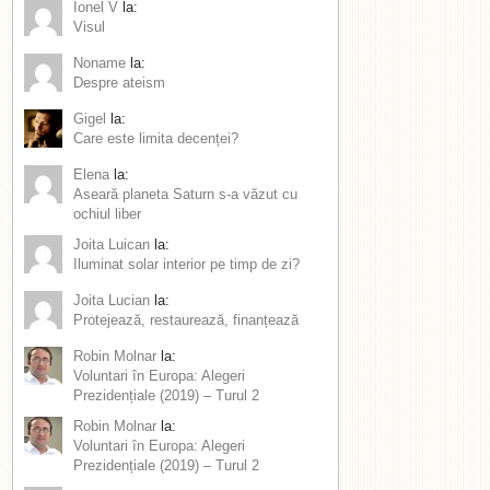
Ionel V
la:
Visul
Noname
la:
Despre ateism
Gigel
la:
Care este limita decenței?
Elena
la:
Aseară planeta Saturn s-a văzut cu
ochiul liber
Joita Luican
la:
Iluminat solar interior pe timp de zi?
Joita Lucian
la:
Protejează, restaurează, finanțează
Robin Molnar
la:
Voluntari în Europa: Alegeri
Prezidențiale (2019) – Turul 2
Robin Molnar
la:
Voluntari în Europa: Alegeri
Prezidențiale (2019) – Turul 2