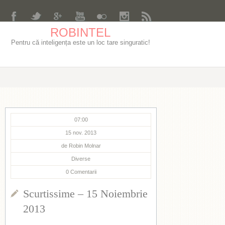
ROBINTEL
Pentru că inteligența este un loc tare singuratic!
07:00
15 nov. 2013
de
Robin Molnar
Diverse
0
Comentarii
Scurtissime – 15 Noiembrie
2013