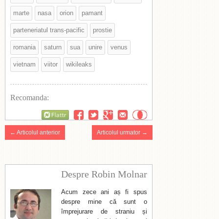
marte
nasa
orion
pamant
parteneriatul trans-pacific
prostie
romania
saturn
sua
unire
venus
vietnam
viitor
wikileaks
Recomanda:
Flattr
← Articolul anterior
Articolul urmator →
Despre Robin Molnar
Acum zece ani aș fi spus
despre mine că sunt o
împrejurare de straniu și