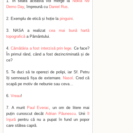
În seara aceasta voi merge la
Nokia N9
Demo Day
, împreună cu
Daniel Rus
.
Exemplu de etică și hoție la
pinguini
.
NASA a realizat
cea mai bună hartă
topografică
a Pământului.
Cămătăria a fost interzisă prin lege
. Ce face?
În primul rând, când a fost dezincriminată și de
ce?
Te duci să te operezi de polipi, iar Sf. Petru
îți semnează fișa de externare.
Nasol
. Cred că
scapă pe motiv de nebunie sau ceva…
Vreau
!
A murit
Paul Everac
, un om de litere mai
puțin cunoscut decât
Adrian Păunescu
. Unii
îl
înjură
pentru că nu a pupat în fund un popor
care stătea capră.