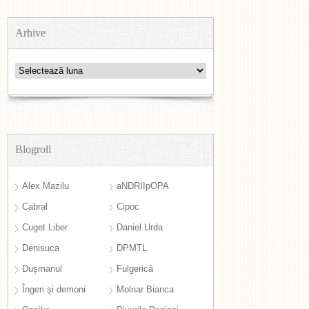
Arhive
Arhive
Blogroll
Alex Mazilu
aNDRIIpOPA
Cabral
Cipoc
Cuget Liber
Daniel Urda
Denisuca
DPMTL
Dușmanul
Fulgerică
Îngeri și demoni
Molnar Bianca