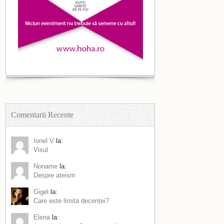
Comentarii Recente
Ionel V
la:
Visul
Noname
la:
Despre ateism
Gigel
la:
Care este limita decenței?
Elena
la: