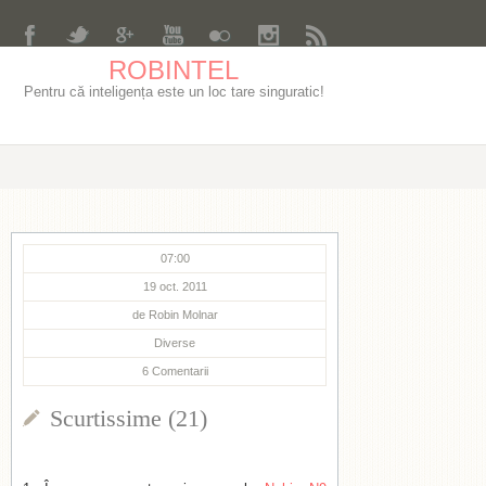
ROBINTEL
Pentru că inteligența este un loc tare singuratic!
07:00
19 oct. 2011
de
Robin Molnar
Diverse
6
Comentarii
Scurtissime (21)