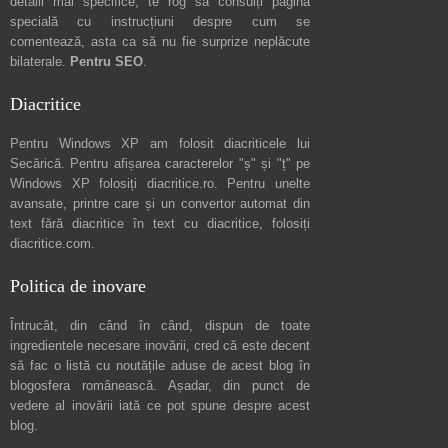
detalii mai specifice, te rog să consulți pagina
specială cu instrucțiuni despre
cum se
comentează
, asta ca să nu fie surprize neplăcute
bilaterale.
Pentru SEO
.
Diacritice
Pentru Windows XP am folosit diacriticele lui
Secărică
. Pentru afișarea caracterelor "ș" și "ț" pe
Windows XP folosiți
diacritice.ro
. Pentru unelte
avansate, printre care și un convertor automat din
text fără diacritice în text cu diacritice, folosiți
diacritice.com
.
Politica de inovare
Întrucât, din când în când, dispun de toate
ingredientele necesare inovării, cred că este decent
să fac o listă cu noutățile aduse de acest blog în
blogosfera românească. Așadar, din punct de
vedere al inovării iată ce pot spune
despre acest
blog
.