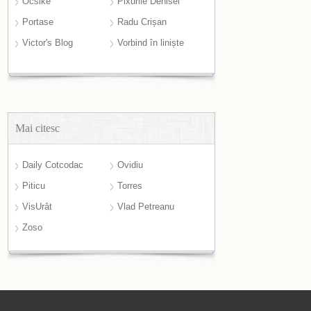
Ocsike
Pixurile Denisei
Portase
Radu Crișan
Victor's Blog
Vorbind în liniște
Mai citesc
Daily Cotcodac
Ovidiu
Piticu
Torres
VisUrât
Vlad Petreanu
Zoso