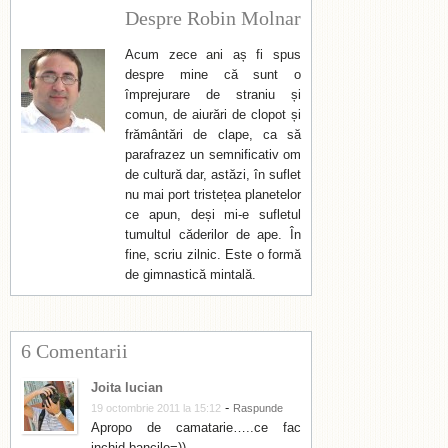
Despre Robin Molnar
Acum zece ani aș fi spus
despre mine că sunt o
împrejurare de straniu și
comun, de aiurări de clopot și
frământări de clape, ca să
parafrazez un semnificativ om
de cultură dar, astăzi, în suflet
nu mai port tristețea planetelor
ce apun, deși mi-e sufletul
tumultul căderilor de ape. În
fine, scriu zilnic. Este o formă
de gimnastică mintală.
6 Comentarii
Joita lucian
-
19 octombrie 2011 la 15:12
Raspunde
Apropo de camatarie…..ce fac
inchid bancile=))