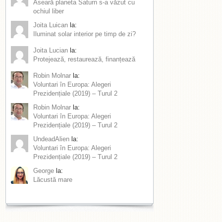
Aseară planeta Saturn s-a văzut cu
ochiul liber
Joita Luican
la:
Iluminat solar interior pe timp de zi?
Joita Lucian
la:
Protejează, restaurează, finanțează
Robin Molnar
la:
Voluntari în Europa: Alegeri
Prezidențiale (2019) – Turul 2
Robin Molnar
la:
Voluntari în Europa: Alegeri
Prezidențiale (2019) – Turul 2
UndeadAlien
la:
Voluntari în Europa: Alegeri
Prezidențiale (2019) – Turul 2
George
la:
Lăcustă mare