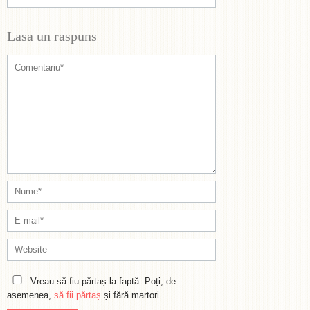
Lasa un raspuns
Vreau să fiu părtaș la faptă. Poți, de
asemenea,
să fii părtaș
și fără martori.