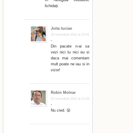
lichidați.
Joita lucian
20 octombrie 2011 la 23:41
-
Din pacate n-ai sa
vezi nici tu nici eu si
daca mai comentam
mult poate ne iau si in
vizor!
Robin Molnar
22 octombrie 2011 la 21:03
-
Nu cred. 😛