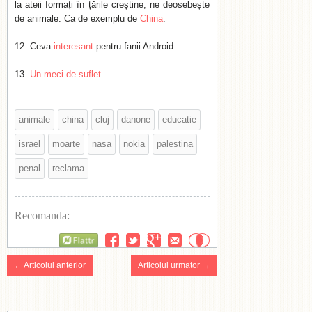
la ateii formați în țările creștine, ne deosebește
de animale. Ca de exemplu de
China
.
Ceva
interesant
pentru fanii Android.
Un meci de suflet
.
animale
china
cluj
danone
educatie
israel
moarte
nasa
nokia
palestina
penal
reclama
Recomanda:
Flattr
← Articolul anterior
Articolul urmator →