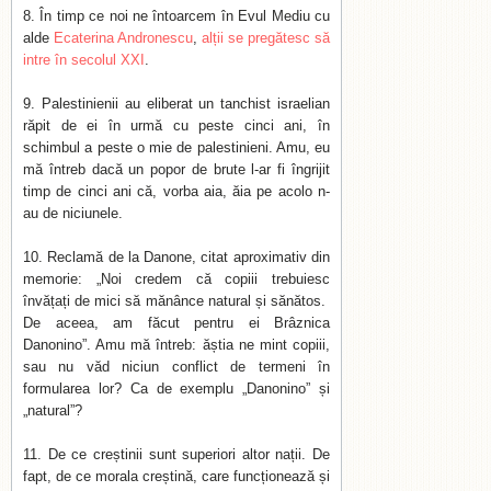
În timp ce noi ne întoarcem în Evul Mediu cu
alde
Ecaterina Andronescu
,
alții se pregătesc să
intre în secolul XXI
.
Palestinienii au eliberat un tanchist israelian
răpit de ei în urmă cu peste cinci ani, în
schimbul a peste o mie de palestinieni. Amu, eu
mă întreb dacă un popor de brute l-ar fi îngrijit
timp de cinci ani că, vorba aia, ăia pe acolo n-
au de niciunele.
Reclamă de la Danone, citat aproximativ din
memorie: „Noi credem că copiii trebuiesc
învățați de mici să mănânce natural și sănătos.
De aceea, am făcut pentru ei Brâznica
Danonino”. Amu mă întreb: ăștia ne mint copiii,
sau nu văd niciun conflict de termeni în
formularea lor? Ca de exemplu „Danonino” și
„natural”?
De ce creștinii sunt superiori altor nații. De
fapt, de ce morala creștină, care funcționează și