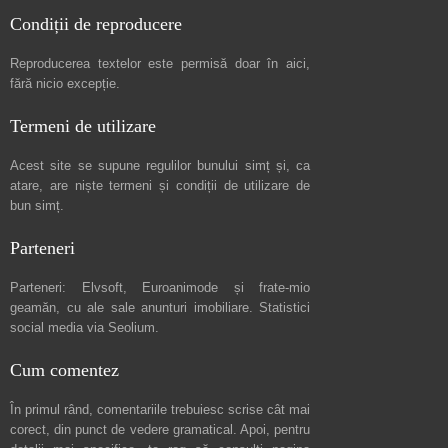
Condiții de reproducere
Reproducerea textelor este permisă doar în
aici
,
fără nicio excepție.
Termeni de utilizare
Acest site se supune regulilor bunului simț și, ca
atare, are niște
termeni și condiții de utilizare
de
bun simț.
Parteneri
Parteneri:
Elvsoft
,
Euroanimode
și frate-mio
geamăn, cu ale sale
anunturi imobiliare
. Statistici
social media via
Seolium
.
Cum comentez
În primul rând, comentariile trebuiesc scrise cât mai
corect, din punct de vedere gramatical. Apoi, pentru