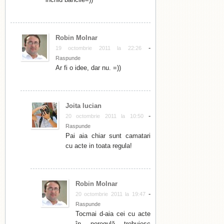
Robin Molnar
-
19 octombrie 2011 la 22:26
Raspunde
Ar fi o idee, dar nu. =))
Joita lucian
-
20 octombrie 2011 la 10:50
Raspunde
Pai aia chiar sunt camatari
cu acte in toata regula!
Robin Molnar
-
20 octombrie 2011 la 19:47
Raspunde
Tocmai d-aia cei cu acte
în neregulă trebuiesc