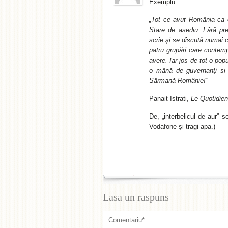
Exemplu:
„Tot ce avut România ca 
Stare de asediu. Fără pre
scrie şi se discută numai c
patru grupări care contemp
avere. Iar jos de tot o pop
o mână de guvernanţi şi a
Sărmană Românie!”
Panait Istrati,
Le Quotidien
De, „interbelicul de aur” 
Vodafone şi tragi apa.)
Lasa un raspuns