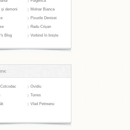
anul
Fulgerică
i și demoni
Molnar Bianca
ke
Pixurile Denisei
ase
Radu Crișan
r's Blog
Vorbind în liniște
tesc
 Cotcodac
Ovidiu
u
Torres
ât
Vlad Petreanu