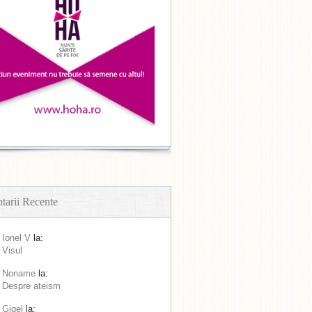
arii Recente
Ionel V
la:
Visul
Noname
la:
Despre ateism
Gigel
la: