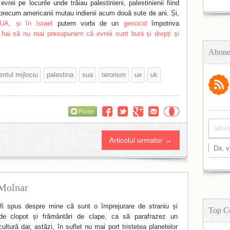
evrei pe locurile unde trăiau palestinieni, palestinienii fiind
i precum americanii mutau indienii acum două sute de ani. Și,
UA, și în Israel
putem vorbi de un
genocid
împotriva
i
hai să nu mai presupunem că evreii sunt buni și drepți și
Abone
entul mijlociu
palestina
sua
terorism
ue
uk
Flattr
Articolul urmator →
Molnar
i spus despre mine că sunt o împrejurare de straniu și
Top C
de clopot și frământări de clape, ca să parafrazez un
ltură dar, astăzi, în suflet nu mai port tristețea planetelor