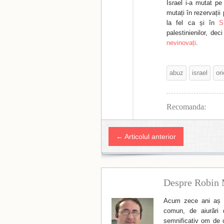
Israel i-a mutat pe 
mutați în rezervați
la fel ca și în
S
palestinienilor, dec
nevinovați
.
abuz
israel
ori
Recomanda:
← Articolul anterior
Despre Robin 
Acum zece ani aș f
comun, de aiurări 
semnificativ om de cu