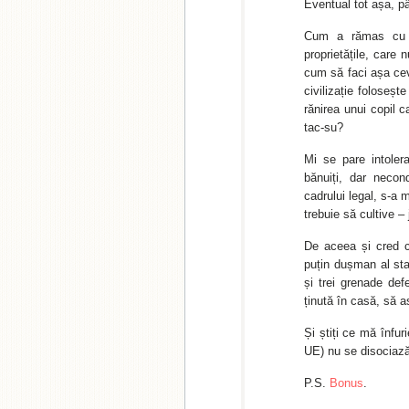
Eventual tot așa, p
Cum a rămas cu p
proprietățile, care
cum să faci așa cev
civilizație foloseșt
rănirea unui copil 
tac-su?
Mi se pare intoler
bănuiți, dar necon
cadrului legal, s-a 
trebuie să cultive –
De aceea și cred că
puțin dușman al sta
și trei grenade defe
ținută în casă, să a
Și știți ce mă înfur
UE) nu se disociază
P.S.
Bonus
.