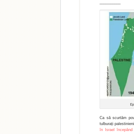
__________
Ep
Ca să scurtăm poves
tulburați palestinie
în Israel începând