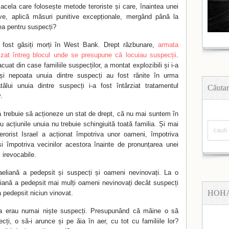
 acela care folosește metode teroriste și care, înaintea unei
ive, aplică măsuri punitive excepționale, mergând până la
a pentru suspecți?
au fost găsiți morți în West Bank. Drept răzbunare,
armata
izat întreg blocul unde se presupune că locuiau suspecții
.
uat din case familiile suspecților, a montat explozibili și i-a
 și nepoata unuia dintre suspecți au fost rănite în urma
 tatălui unuia dintre suspecți i-a fost întârziat tratamentul
Căutar
.
a trebuie să acționeze un stat de drept, că nu mai suntem în
 acțiunile unuia nu trebuie schingiuită toată familia. Și mai
erorist Israel a acționat împotriva unor oameni, împotriva
 și împotriva vecinilor acestora înainte de pronunțarea unei
i irevocabile.
raeliană a pedepsit și suspecți și oameni nevinovați. La o
liană a pedepsit mai mulți oameni nevinovați decât suspecți
HOH
a pedepsit niciun vinovat.
ia erau numai niște suspecți. Presupunând că mâine o să
cți, o să-i arunce și pe ăia în aer, cu tot cu familiile lor?