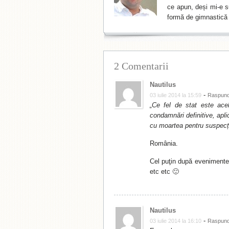
ce apun, deși mi-e su
formă de gimnastică 
2 Comentarii
Nautilus
-
03 iulie 2014 la 15:59
Raspun
„Ce fel de stat este acel
condamnări definitive, apl
cu moartea pentru suspecț
România.
Cel puţin după evenimente
etc etc 🙂
Nautilus
-
03 iulie 2014 la 16:10
Raspun