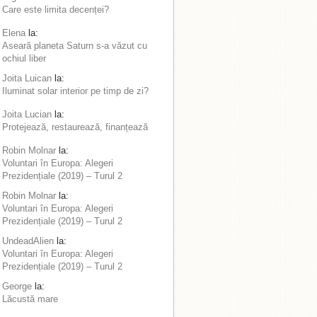
Care este limita decenței?
Elena
la:
Aseară planeta Saturn s-a văzut cu
ochiul liber
Joita Luican
la:
Iluminat solar interior pe timp de zi?
Joita Lucian
la:
Protejează, restaurează, finanțează
Robin Molnar
la:
Voluntari în Europa: Alegeri
Prezidențiale (2019) – Turul 2
Robin Molnar
la:
Voluntari în Europa: Alegeri
Prezidențiale (2019) – Turul 2
UndeadAlien
la:
Voluntari în Europa: Alegeri
Prezidențiale (2019) – Turul 2
George
la:
Lăcustă mare