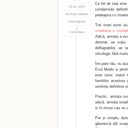
Ce fel de stat este
02 iul. 2014
condamnări definit
de
Robin Molnar
pedeapsa cu moarte
Internaţional
Trei tineri evrei 
2
israeliană a vandal
Comentarii
Adică, armata a evac
detonat, iar soția
deflagrațiilor, iar
oncologic fără motiv
Îmi pare rău, nu aș
Evul Mediu și pentru
este ceva: statul t
familiilor acestora
sentințe definitive ș
Practic, armata is
adică, armata israe
și în niciun caz nu 
Pur și simplu, ășt
găsească alți suspe