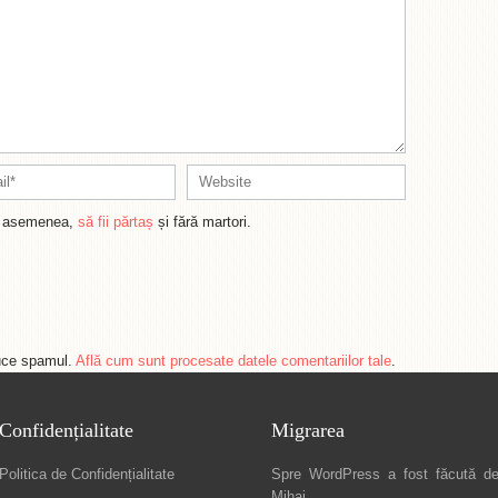
de asemenea,
să fii părtaș
și fără martori.
duce spamul.
Află cum sunt procesate datele comentariilor tale
.
Confidențialitate
Migrarea
Politica de Confidențialitate
Spre
WordPress a fost făcută d
Mihai
.