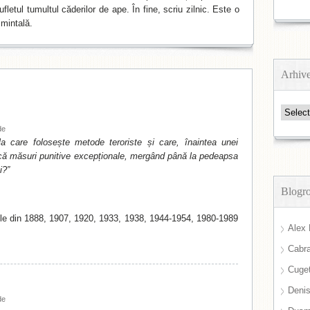
fletul tumultul căderilor de ape. În fine, scriu zilnic. Este o
mintală.
Arhiv
Arhive
de
a care folosește metode teroriste și care, înaintea unei
ică măsuri punitive excepționale, mergând până la pedeapsa
i?”
Blogro
le din 1888, 1907, 1920, 1933, 1938, 1944-1954, 1980-1989
Alex 
Cabra
Cuget
Deni
de