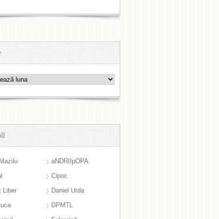
e
ll
Mazilu
aNDRIIpOPA
l
Cipoc
 Liber
Daniel Urda
suca
DPMTL