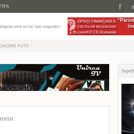
TTPS
eligența este un loc tare singuratic!
GALERIE FOTO
Super
rorist