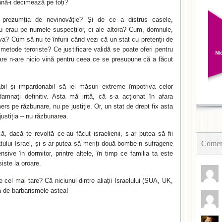
ână-i decimează pe toți?
rezumția de nevinovăție? Și de ce a distrus casele,
 nu erau pe numele suspecților, ci ale altora? Cum, domnule,
a? Cum să nu te înfurii când vezi că un stat cu pretenții de
e metode teroriste? Ce justificare validă se poate oferi pentru
care n-are nicio vină pentru ceea ce se presupune că a făcut
abil și impardonabil să iei măsuri extreme împotriva celor
damnați definitiv. Asta mă irită, că s-a acționat în afara
mers pe răzbunare, nu pe justiție. Or, un stat de drept fix asta
 justiția – nu răzbunarea.
, dacă te revoltă ce-au făcut israelienii, s-ar putea să fii
Coment
tului Israel, și s-ar putea să meriți două bombe-n sufragerie
nsive în dormitor, printre altele, în timp ce familia ta este
siste la oroare.
ie cel mai tare? Că niciunul dintre aliații Israelului (SUA, UK,
 de barbarismele astea!