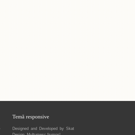
Temă responsive
e
Designed and Developed by
Skat
Design
. Mulțumesc frumos!