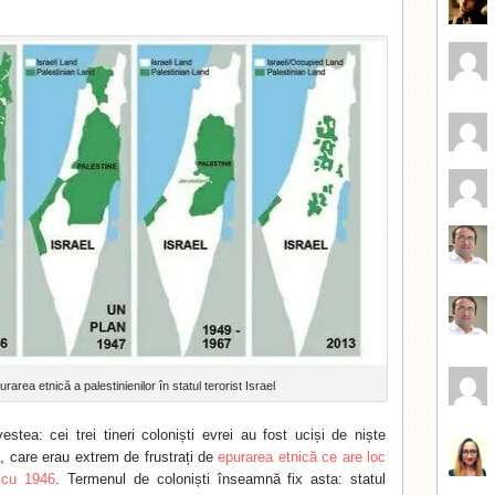
urarea etnică a palestinienilor în statul terorist Israel
tea: cei trei tineri coloniști evrei au fost uciși de niște
ni, care erau extrem de frustrați de
epurarea etnică ce are loc
 cu 1946
. Termenul de coloniști înseamnă fix asta: statul