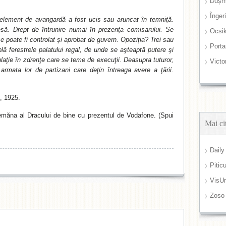
Dușm
Înger
element de avangardă a fost ucis sau aruncat în temniţă.
să. Drept de întrunire numai în prezenţa comisarului. Se
Ocsi
e poate fi controlat şi aprobat de guvern. Opoziţia? Trei sau
Port
lă ferestrele palatului regal, de unde se aşteaptă putere şi
ulaţie în zdrenţe care se teme de execuţii. Deasupra tuturor,
Victo
rmata lor de partizani care deţin întreaga avere a ţării.
, 1925.
semăna al Dracului de bine cu prezentul de Vodafone. (Spui
Mai ci
Daily
Pitic
VisUr
Zoso