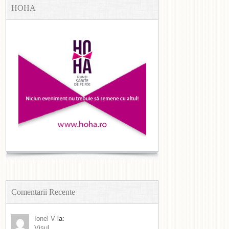
HOHA
Comentarii Recente
Ionel V
la:
Visul