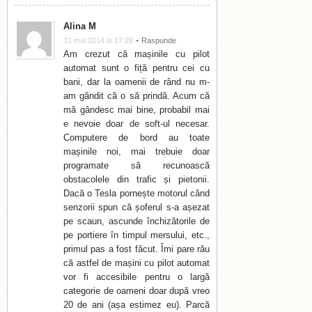
Alina M
-
31 mai 2014 la 17:28
Raspunde
Am crezut că mașinile cu pilot
automat sunt o fiță pentru cei cu
bani, dar la oamenii de rând nu m-
am gândit că o să prindă. Acum că
mă gândesc mai bine, probabil mai
e nevoie doar de soft-ul necesar.
Computere de bord au toate
mașinile noi, mai trebuie doar
programate să recunoască
obstacolele din trafic și pietonii.
Dacă o Tesla pornește motorul când
senzorii spun că șoferul s-a așezat
pe scaun, ascunde închizătorile de
pe portiere în timpul mersului, etc.,
primul pas a fost făcut. Îmi pare rău
că astfel de mașini cu pilot automat
vor fi accesibile pentru o largă
categorie de oameni doar după vreo
20 de ani (așa estimez eu). Parcă