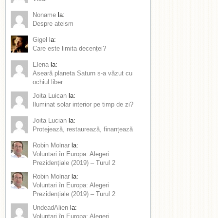
Noname
la:
Despre ateism
Gigel
la:
Care este limita decenței?
Elena
la:
Aseară planeta Saturn s-a văzut cu
ochiul liber
Joita Luican
la:
Iluminat solar interior pe timp de zi?
Joita Lucian
la:
Protejează, restaurează, finanțează
Robin Molnar
la:
Voluntari în Europa: Alegeri
Prezidențiale (2019) – Turul 2
Robin Molnar
la:
Voluntari în Europa: Alegeri
Prezidențiale (2019) – Turul 2
UndeadAlien
la:
Voluntari în Europa: Alegeri