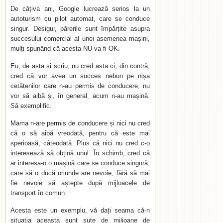
De câțiva ani, Google lucrează serios la un
autoturism cu pilot automat, care se conduce
singur. Desigur, părerile sunt împărțite asupra
succesului comercial al unei asemenea mașini,
mulți spunând că acesta NU va fi OK.
Eu, de asta și scriu, nu cred asta ci, din contră,
cred că vor avea un succes nebun pe nișa
cetățenilor care n-au permis de conducere, nu
vor să aibă și, în general, acum n-au mașină.
Să exemplific.
Mama n-are permis de conducere și nici nu cred
că o să aibă vreodată, pentru că este mai
sperioasă, câteodată. Plus că nici nu cred c-o
interesează să obțină unul. În schimb, cred că
ar interesa-o o mașină care se conduce singură,
care să o ducă oriunde are nevoie, fără să mai
fie nevoie să aștepte după mijloacele de
transport în comun.
Acesta este un exemplu, vă dați seama că-n
situația aceasta sunt sute de milioane de