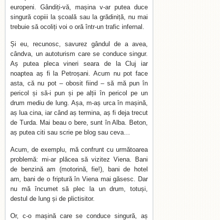
europeni. Gândiți-vă, mașina v-ar putea duce
singură copiii la școală sau la grădiniță, nu mai
trebuie să ocoliți voi o oră într-un trafic infernal.
Și eu, recunosc, savurez gândul de a avea,
cândva, un autoturism care se conduce singur.
Aș putea pleca vineri seara de la Cluj iar
noaptea aș fi la Petroșani. Acum nu pot face
asta, că nu pot – obosit fiind – să mă pun în
pericol și să-i pun și pe alții în pericol pe un
drum mediu de lung. Așa, m-aș urca în mașină,
aș lua cina, iar când aș termina, aș fi deja trecut
de Turda. Mai beau o bere, sunt în Alba. Beton,
aș putea citi sau scrie pe blog sau ceva…
Acum, de exemplu, mă confrunt cu următoarea
problemă: mi-ar plăcea să vizitez Viena. Bani
de benzină am (motorină, fie!), bani de hotel
am, bani de o friptură în Viena mai găsesc. Dar
nu mă încumet să plec la un drum, totuși,
destul de lung și de plictisitor.
Or, c-o mașină care se conduce singură, aș