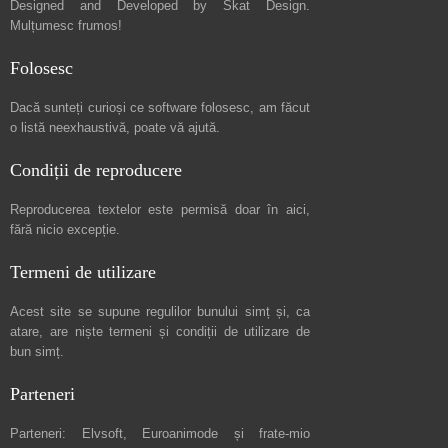
Designed and Developed by
Skat Design
.
Mulțumesc frumos!
Folosesc
Dacă sunteți curioși ce software folosesc, am făcut
o listă neexhaustivă
, poate vă ajută.
Condiții de reproducere
Reproducerea textelor este permisă doar în
aici
,
fără nicio excepție.
Termeni de utilizare
Acest site se supune regulilor bunului simț și, ca
atare, are niște
termeni și condiții de utilizare
de
bun simț.
Parteneri
Parteneri:
Elvsoft
,
Euroanimode
și frate-mio