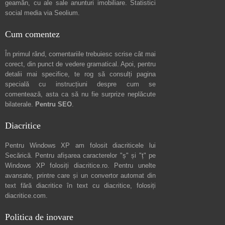
geamăn, cu ale sale
anunturi imobiliare
. Statistici
social media via
Seolium
.
Cum comentez
În primul rând, comentariile trebuiesc scrise cât mai
corect, din punct de vedere gramatical. Apoi, pentru
detalii mai specifice, te rog să consulți pagina
specială cu instrucțiuni despre
cum se
comentează
, asta ca să nu fie surprize neplăcute
bilaterale.
Pentru SEO
.
Diacritice
Pentru Windows XP am folosit diacriticele lui
Secărică
. Pentru afișarea caracterelor "ș" și "ț" pe
Windows XP folosiți
diacritice.ro
. Pentru unelte
avansate, printre care și un convertor automat din
text fără diacritice în text cu diacritice, folosiți
diacritice.com
.
Politica de inovare