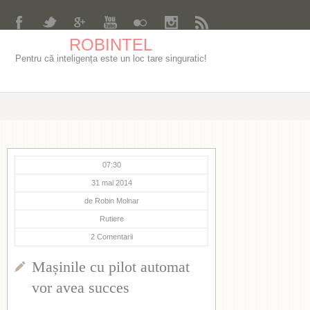
ROBINTEL
Pentru că inteligența este un loc tare singuratic!
07:30
31 mai 2014
de
Robin Molnar
Rutiere
2
Comentarii
Mașinile cu pilot automat
vor avea succes