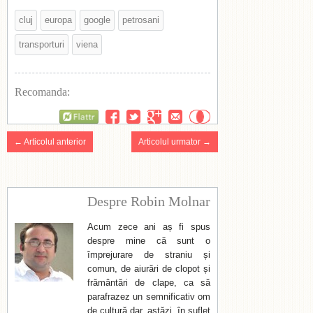
cluj
europa
google
petrosani
transporturi
viena
Recomanda:
Flattr
← Articolul anterior
Articolul urmator →
Despre Robin Molnar
Acum zece ani aș fi spus
despre mine că sunt o
împrejurare de straniu și
comun, de aiurări de clopot și
frământări de clape, ca să
parafrazez un semnificativ om
de cultură dar, astăzi, în suflet