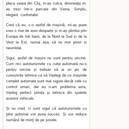
pleca seara din Cluj, m-aș culca, dimineața m-
aș trezi într-o parcare din Viena. Simplu,
elegant. confortabil.
Cred că eu, c-o astfel de mașină, mi-aș pune
vreo o mie de euro deoparte și m-aș plimba prin
Europa de toți banii, de la Nord la Sud și de la
Vest la Est, numai așa, să nu mor prost și
neumblat.
Sigur, astfel de mașini nu sunt pentru oricine.
Cum nici autoturismele cu cutie automată nu-s
pentru oricine și trebuie să ai un pic de
cunoștințe tehnice ca să înțelegi de ce mașinile
complet automate sunt mai sigure decât cele cu
control uman, dar eu n-am problema asta,
înțeleg perfect știința și tehnica din spatele
acestor vehicule.
Și nu cred, ci sunt sigur că autoturismele cu
pilot automat vor avea succes. Și vor reduce
numărul de morți de pe șosele.