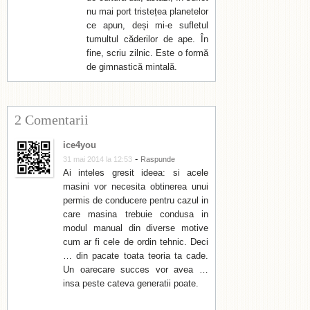
nu mai port tristețea planetelor
ce apun, deși mi-e sufletul
tumultul căderilor de ape. În
fine, scriu zilnic. Este o formă
de gimnastică mintală.
2 Comentarii
ice4you
-
31 mai 2014 la 12:53
Raspunde
Ai inteles gresit ideea: si acele
masini vor necesita obtinerea unui
permis de conducere pentru cazul in
care masina trebuie condusa in
modul manual din diverse motive
cum ar fi cele de ordin tehnic. Deci
… din pacate toata teoria ta cade.
Un oarecare succes vor avea …
insa peste cateva generatii poate.