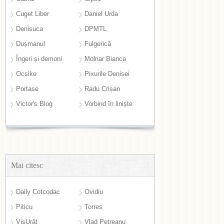
Cuget Liber
Daniel Urda
Denisuca
DPMTL
Dușmanul
Fulgerică
Îngeri și demoni
Molnar Bianca
Ocsike
Pixurile Denisei
Portase
Radu Crișan
Victor's Blog
Vorbind în liniște
Mai citesc
Daily Cotcodac
Ovidiu
Piticu
Torres
VisUrât
Vlad Petreanu