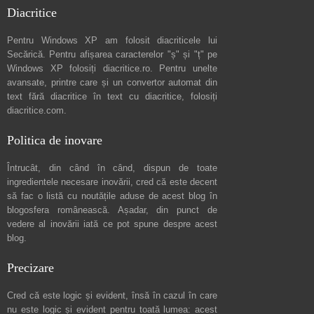
Diacritice
Pentru Windows XP am folosit diacriticele lui
Secărică
. Pentru afișarea caracterelor "ș" și "ț" pe
Windows XP folosiți
diacritice.ro
. Pentru unelte
avansate, printre care și un convertor automat din
text fără diacritice în text cu diacritice, folosiți
diacritice.com
.
Politica de inovare
Întrucât, din când în când, dispun de toate
ingredientele necesare inovării, cred că este decent
să fac o listă cu noutățile aduse de acest blog în
blogosfera românească. Așadar, din punct de
vedere al inovării iată ce pot spune
despre acest
blog
.
Precizare
Cred că este logic și evident, însă în cazul în care
nu este logic și evident pentru toată lumea: acest