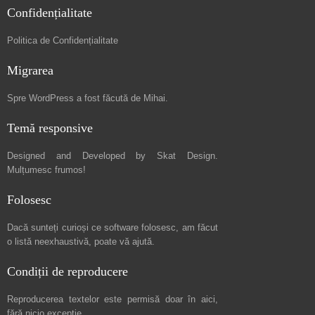
Confidențialitate
Politica de Confidențialitate
Migrarea
Spre
WordPress a fost făcută de Mihai
.
Temă responsive
Designed and Developed by
Skat Design
.
Mulțumesc frumos!
Folosesc
Dacă sunteți curioși ce software folosesc, am făcut
o listă neexhaustivă
, poate vă ajută.
Condiții de reproducere
Reproducerea textelor este permisă doar în
aici
,
fără nicio excepție.