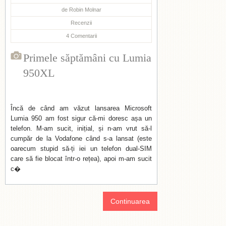
de
Robin Molnar
Recenzii
4
Comentarii
Primele săptămâni cu Lumia
950XL
Încă de când am văzut lansarea Microsoft
Lumia 950 am fost sigur că-mi doresc așa un
telefon. M-am sucit, inițial, și n-am vrut să-l
cumpăr de la Vodafone când s-a lansat (este
oarecum stupid să-ți iei un telefon dual-SIM
care să fie blocat într-o rețea), apoi m-am sucit
c�
Continuarea