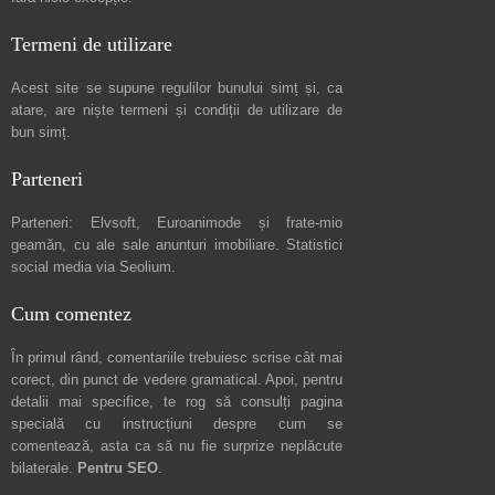
Termeni de utilizare
Acest site se supune regulilor bunului simț și, ca
atare, are niște
termeni și condiții de utilizare
de
bun simț.
Parteneri
Parteneri:
Elvsoft
,
Euroanimode
și frate-mio
geamăn, cu ale sale
anunturi imobiliare
. Statistici
social media via
Seolium
.
Cum comentez
În primul rând, comentariile trebuiesc scrise cât mai
corect, din punct de vedere gramatical. Apoi, pentru
detalii mai specifice, te rog să consulți pagina
specială cu instrucțiuni despre
cum se
comentează
, asta ca să nu fie surprize neplăcute
bilaterale.
Pentru SEO
.