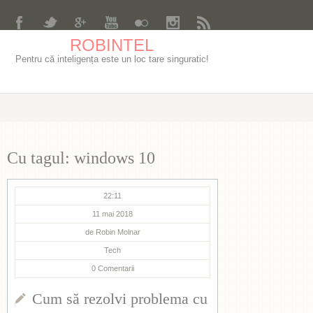
ROBINTEL
Pentru că inteligența este un loc tare singuratic!
Cu tagul: windows 10
22:11
11 mai 2018
de
Robin Molnar
Tech
0
Comentarii
Cum să rezolvi problema cu