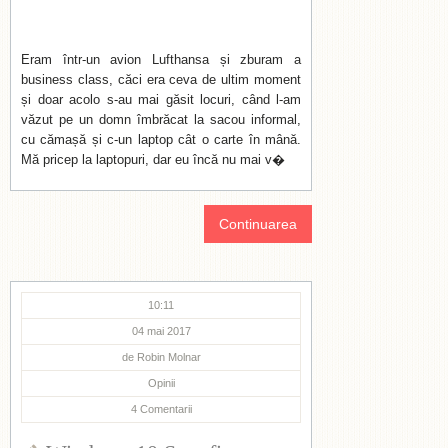
Eram într-un avion Lufthansa și zburam a
business class, căci era ceva de ultim moment
și doar acolo s-au mai găsit locuri, când l-am
văzut pe un domn îmbrăcat la sacou informal,
cu cămașă și c-un laptop cât o carte în mână.
Mă pricep la laptopuri, dar eu încă nu mai v�
Continuarea
10:11
04 mai 2017
de
Robin Molnar
Opinii
4
Comentarii