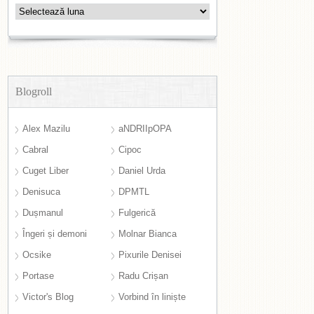
Arhive
Blogroll
Alex Mazilu
aNDRIIpOPA
Cabral
Cipoc
Cuget Liber
Daniel Urda
Denisuca
DPMTL
Dușmanul
Fulgerică
Îngeri și demoni
Molnar Bianca
Ocsike
Pixurile Denisei
Portase
Radu Crișan
Victor's Blog
Vorbind în liniște