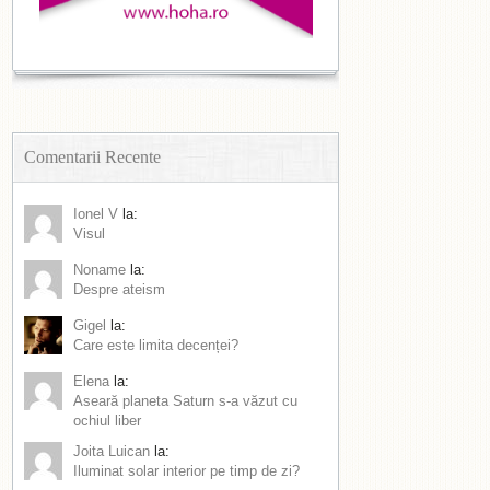
Comentarii Recente
Ionel V
la:
Visul
Noname
la:
Despre ateism
Gigel
la:
Care este limita decenței?
Elena
la:
Aseară planeta Saturn s-a văzut cu
ochiul liber
Joita Luican
la:
Iluminat solar interior pe timp de zi?