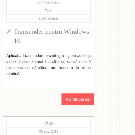
de
Robin Molnar
Tech
1
Comentariu
Transcoder pentru Windows
10
Aplicația Transcoder convertește fișiere audio și
video dintr-un format într-altul și, ca să nu mă
plictisesc de sărbători, am tradus-o în limba
română.
Continuarea
07:30
03 aug. 2016