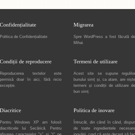
Confidențialitate
Migrarea
Politica de Confidențialitate
Spre
WordPress a fost făcută d
Mihai
.
Condiții de reproducere
Termeni de utilizare
Reproducerea textelor este
Acest site se supune regulilo
permisă doar în
aici
, fără nicio
bunului simț și, ca atare, are nișt
excepție.
termeni și condiții de utilizare
d
bun simț.
Diacritice
Politica de inovare
Pentru Windows XP am folosit
Întrucât, din când în când, dispu
diacriticele lui
Secărică
. Pentru
de toate ingredientele necesar
afișarea caracterelor "ș" și "ț" pe
inovării, cred că este decent să fa