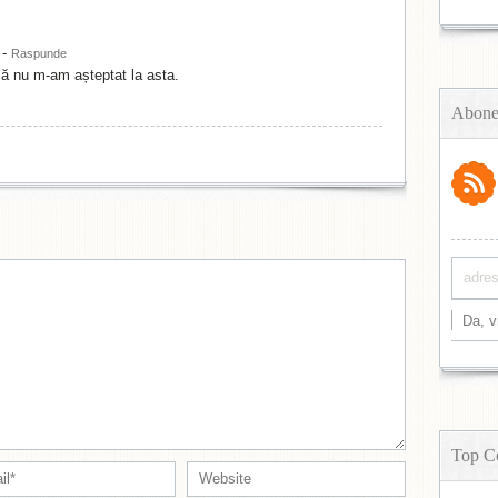
-
Raspunde
că nu m-am așteptat la asta.
Abone
Top C