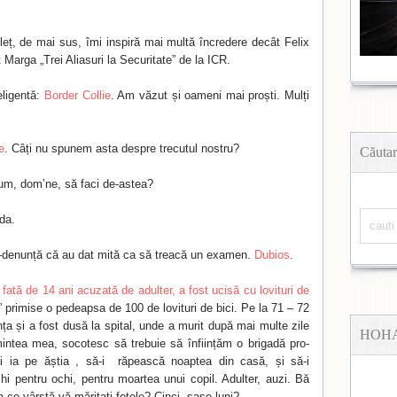
eț, de mai sus, îmi inspiră mai multă încredere decât Felix
Marga „Trei Aliasuri la Securitate” de la ICR.
eligentă:
Border Collie
. Am văzut și oameni mai proști. Mulți
e
. Câți nu spunem asta despre trecutul nostru?
Căutar
um, dom’ne, să faci de-astea?
da.
o-denunță că au dat mită ca să treacă un examen.
Dubios
.
 fată de 14 ani acuzată de adulter, a fost ucisă cu lovituri de
r” primise o pedeapsa de 100 de lovituri de bici. Pe la 71 – 72
nța și a fost dusă la spital, unde a murit după mai multe zile
HOH
intea mea, socotesc să trebuie să înființăm o brigadă pro-
i ia pe ăștia , să-i răpească noaptea din casă, și să-i
chi pentru ochi, pentru moartea unui copil. Adulter, auzi. Bă
la ce vârstă vă măritați fetele? Cinci, șase luni?