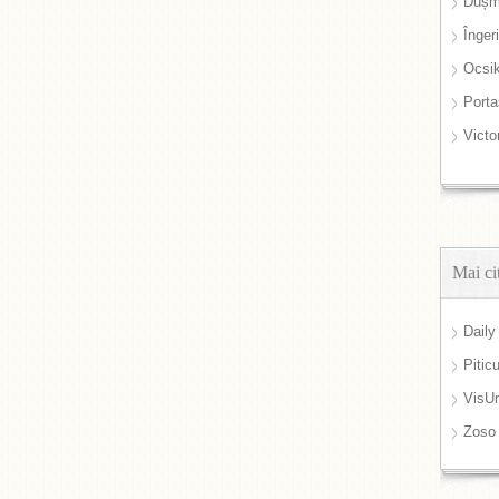
Dușm
Înger
Ocsi
Port
Victo
Mai ci
Daily
Pitic
VisUr
Zoso