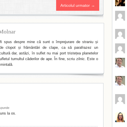
Articolul urmator →
Molnar
i spus despre mine că sunt o împrejurare de straniu și
de clopot și frământări de clape, ca să parafrazez un
ltură dar, astăzi, în suflet nu mai port tristețea planetelor
fletul tumultul căderilor de ape. În fine, scriu zilnic. Este o
mintală.
spunde
juns la os.