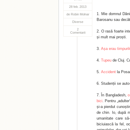
28 feb. 2013
Mie domnul Dănil
de
Robin Molnar
Barosanu sau decât 
Diverse
2
O rasă foarte int
Comentarii
și mult mai proști.
Așa erau timpuril
Tupeu
de Cluj. C
Accident
la Posa
Studenții se aut
În Bangladesh,
o
bici
. Pentru „adulte
și-a pierdut cunoști
de chin. Io, după m
umanitate care să-
biciuiască la fel, o
animalelor, dar voi 