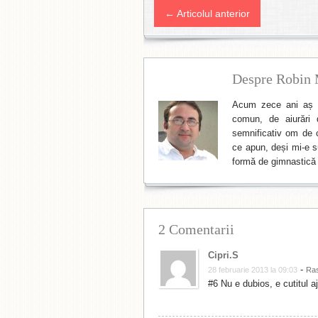
← Articolul anterior
Despre Robin 
Acum zece ani aș f
comun, de aiurări 
semnificativ om de cu
ce apun, deși mi-e su
formă de gimnastică 
2 Comentarii
Cipri.S
-
28 februarie 2013 la 09:03
Ra
#6 Nu e dubios, e cutitul a