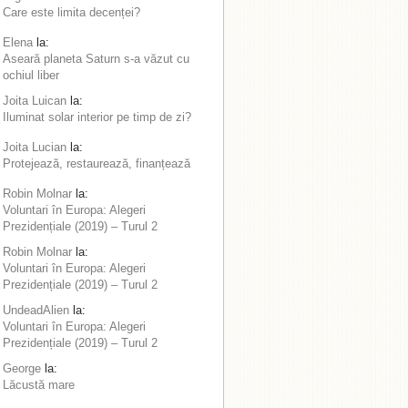
Care este limita decenței?
Elena
la:
Aseară planeta Saturn s-a văzut cu
ochiul liber
Joita Luican
la:
Iluminat solar interior pe timp de zi?
Joita Lucian
la:
Protejează, restaurează, finanțează
Robin Molnar
la:
Voluntari în Europa: Alegeri
Prezidențiale (2019) – Turul 2
Robin Molnar
la:
Voluntari în Europa: Alegeri
Prezidențiale (2019) – Turul 2
UndeadAlien
la:
Voluntari în Europa: Alegeri
Prezidențiale (2019) – Turul 2
George
la:
Lăcustă mare