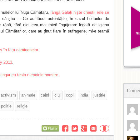
nimalelor lui Nuțu Cămătaru,
lângă Galați niște chestii rele se
 să știu: – Ce au făcut autoritățile, în cazul hoiturilor de
 râpă, fără nici cea mai mică îngrijorare legată de igiena
l Cămătarilor, care au ținut fiare în sufragerie, mi-e teamă
s în fața camioanelor
.
ly 2013
.
singur cu tesla-n coaiele noastre
.
Coment
activism
animale
caini
cluj
copii
india
justitie
politie
religie
Flattr