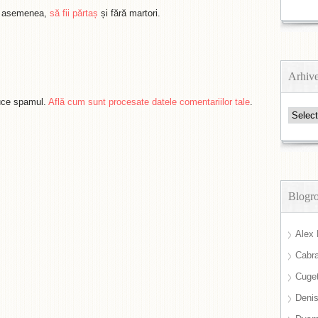
de asemenea,
să fii părtaș
și fără martori.
Arhiv
duce spamul.
Află cum sunt procesate datele comentariilor tale
.
Arhive
Blogro
Alex 
Cabra
Cuget
Deni