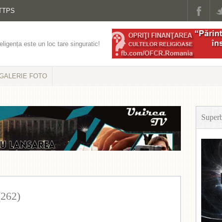
TTPS
eligența este un loc tare singuratic!
GALERIE FOTO
Super
(262)