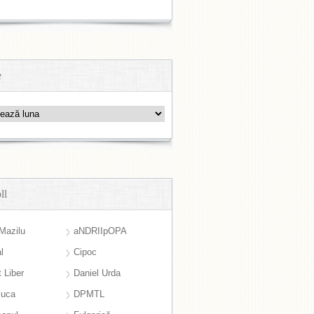
e
ll
Mazilu
aNDRIIpOPA
l
Cipoc
 Liber
Daniel Urda
suca
DPMTL