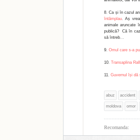
Ca și în cazul a
întâmplau
. Aș vrea
animale aruncate în
publică? Că în cazu
să întreb…
Omul care s-a pu
Transaplina Ral
Guvernul își dă 
abuz
accident
moldova
omor
Recomanda: