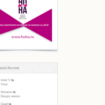
arii Recente
Ionel V
la:
Visul
Noname
la:
Despre ateism
Gigel
la: