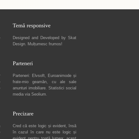
Temă responsive
e
Designed and Developed by
Skat
Design
. Mulțumesc frumos!
Parteneri
r
Parteneri:
Elvsoft
,
Euroanimode
și
e
frate-mio geamăn, cu ale sale
e
anunturi imobiliare
. Statistici social
media via
Seolium
.
Precizare
n
Cred că este logic și evident, însă
e
în cazul în care nu este logic și
c
evident pentru toată lumea: acest