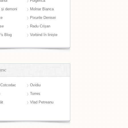
anul
Fulgerică
i și demoni
Molnar Bianca
ke
Pixurile Denisei
ase
Radu Crișan
r's Blog
Vorbind în liniște
tesc
 Cotcodac
Ovidiu
u
Torres
ât
Vlad Petreanu