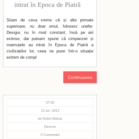
intrat în Epoca de Piatră
Știam de ceva vreme că și alte primate
superioare, nu doar omul, folosesc unelte.
Desigur, nu în mod constant, însă pe arii
extinse, dar puteam spune că cimpanzeii și
maimuțele au intrat în Epoca de Piatră a
civilizațiilor lor, ceea ne pune într-o situație
extrem de compl
Continuarea
07:00
12 iun. 2013
de
Robin Molnar
Diverse
0
Comentarii