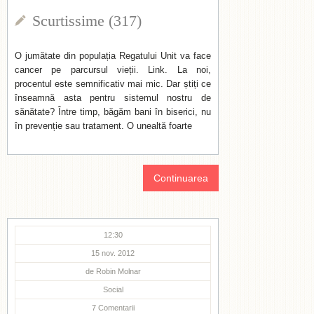
Scurtissime (317)
O jumătate din populația Regatului Unit va face
cancer pe parcursul vieții. Link. La noi,
procentul este semnificativ mai mic. Dar știți ce
înseamnă asta pentru sistemul nostru de
sănătate? Între timp, băgăm bani în biserici, nu
în prevenție sau tratament. O unealtă foarte
Continuarea
12:30
15 nov. 2012
de
Robin Molnar
Social
7
Comentarii