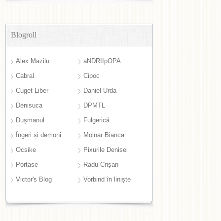
Blogroll
Alex Mazilu
aNDRIIpOPA
Cabral
Cipoc
Cuget Liber
Daniel Urda
Denisuca
DPMTL
Dușmanul
Fulgerică
Îngeri și demoni
Molnar Bianca
Ocsike
Pixurile Denisei
Portase
Radu Crișan
Victor's Blog
Vorbind în liniște