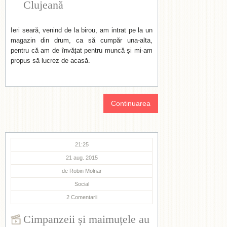
Clujeană
Ieri seară, venind de la birou, am intrat pe la un
magazin din drum, ca să cumpăr una-alta,
pentru că am de învățat pentru muncă și mi-am
propus să lucrez de acasă.
Continuarea
21:25
21 aug. 2015
de
Robin Molnar
Social
2
Comentarii
Cimpanzeii și maimuțele au