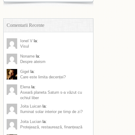
Comentarii Recente
Ionel V
la:
Visul
Noname
la:
Despre ateism
Gigel
la:
Care este limita decenței?
Elena
la:
Aseară planeta Saturn s-a văzut cu
ochiul liber
Joita Luican
la:
Iluminat solar interior pe timp de zi?
Joita Lucian
la:
Protejează, restaurează, finanțează