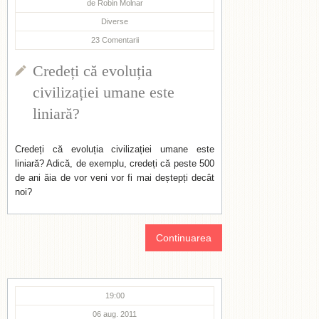
de
Robin Molnar
Diverse
23
Comentarii
Credeți că evoluția
civilizației umane este
liniară?
Credeți că evoluția civilizației umane este
liniară? Adică, de exemplu, credeți că peste 500
de ani ăia de vor veni vor fi mai deștepți decât
noi?
Continuarea
19:00
06 aug. 2011