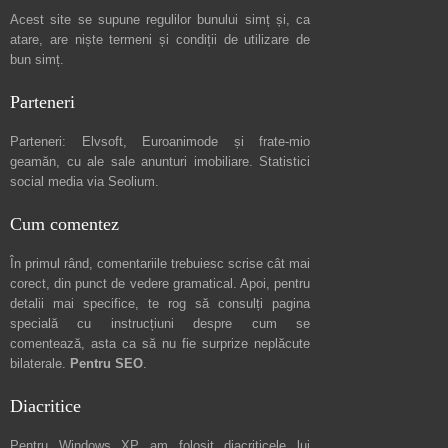
Acest site se supune regulilor bunului simț și, ca
atare, are niște
termeni și condiții de utilizare
de
bun simț.
Parteneri
Parteneri:
Elvsoft
,
Euroanimode
și frate-mio
geamăn, cu ale sale
anunturi imobiliare
. Statistici
social media via
Seolium
.
Cum comentez
În primul rând, comentariile trebuiesc scrise cât mai
corect, din punct de vedere gramatical. Apoi, pentru
detalii mai specifice, te rog să consulți pagina
specială cu instrucțiuni despre
cum se
comentează
, asta ca să nu fie surprize neplăcute
bilaterale.
Pentru SEO
.
Diacritice
Pentru Windows XP am folosit diacriticele lui