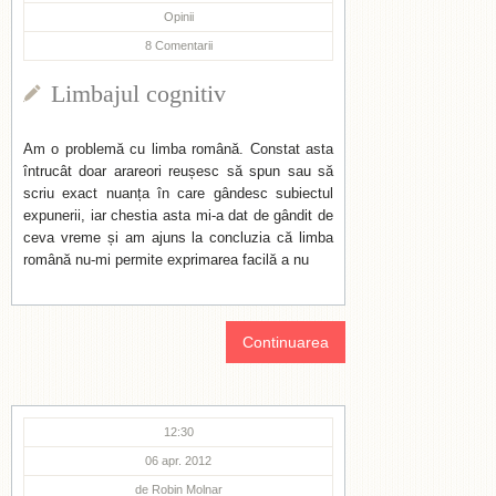
Opinii
8
Comentarii
Limbajul cognitiv
Am o problemă cu limba română. Constat asta
întrucât doar arareori reușesc să spun sau să
scriu exact nuanța în care gândesc subiectul
expunerii, iar chestia asta mi-a dat de gândit de
ceva vreme și am ajuns la concluzia că limba
română nu-mi permite exprimarea facilă a nu
Continuarea
12:30
06 apr. 2012
de
Robin Molnar