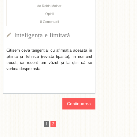
de
Robin Molnar
Opinii
8
Comentarii
Inteligența e limitată
Citisem ceva tangențial cu afirmația aceasta în
Știință și Tehnică (revista tipărită), în numărul
trecut, iar recent am văzut și la știri că se
vorbea despre asta.
Continuarea
1
2