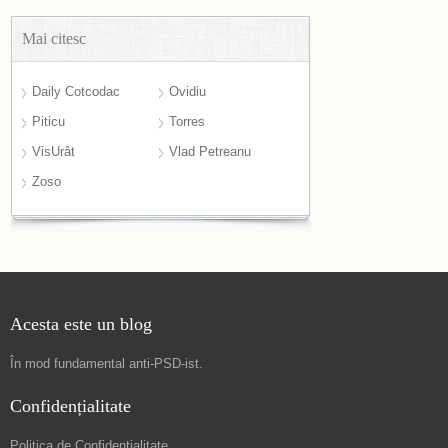
Mai citesc
Daily Cotcodac
Ovidiu
Piticu
Torres
VisUrât
Vlad Petreanu
Zoso
Acesta este un blog
În mod fundamental
anti-PSD-ist
.
Confidențialitate
Politica de Confidențialitate