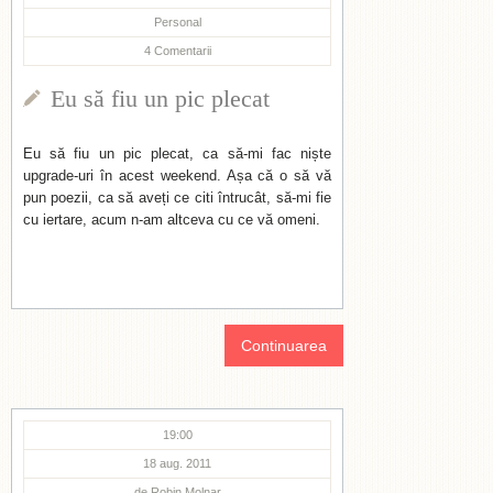
Personal
4
Comentarii
Eu să fiu un pic plecat
Eu să fiu un pic plecat, ca să-mi fac niște
upgrade-uri în acest weekend. Așa că o să vă
pun poezii, ca să aveți ce citi întrucât, să-mi fie
cu iertare, acum n-am altceva cu ce vă omeni.
Continuarea
19:00
18 aug. 2011
de
Robin Molnar