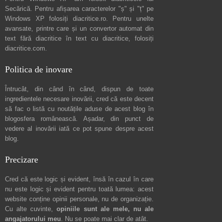
Secărică
. Pentru afișarea caracterelor "ș" și "ț" pe
Windows XP folosiți
diacritice.ro
. Pentru unelte
avansate, printre care și un convertor automat din
text fără diacritice în text cu diacritice, folosiți
diacritice.com
.
Politica de inovare
Întrucât, din când în când, dispun de toate
ingredientele necesare inovării, cred că este decent
să fac o listă cu noutățile aduse de acest blog în
blogosfera românească. Așadar, din punct de
vedere al inovării iată ce pot spune
despre acest
blog
.
Precizare
Cred că este logic și evident, însă în cazul în care
nu este logic și evident pentru toată lumea: acest
website conține opinii personale, nu de organizație.
Cu alte cuvinte,
opiniile sunt ale mele, nu ale
angajatorului meu
. Nu se poate mai clar de atât.