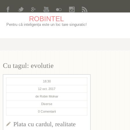
ROBINTEL
Pentru că inteligența este un loc tare singuratic!
Cu tagul: evolutie
18:30
12 oct. 2017
de
Robin Molnar
Diverse
0
Comentarii
Plata cu cardul, realitate